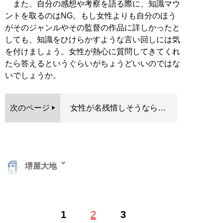
また、自分の感想や考察を語る際に、知識マウ
ントを取るのはNG。もし女性よりも自分のほう
がそのジャンルやその監督の作品に詳しかったと
しても、知識をひけらかすような言い回しには気
を付けましょう。女性が熱心に質問してきてくれ
たら答えるというぐらいがちょうどいいのではな
いでしょうか。
次のページ
女性が名残惜しそうなら…
堺屋大地
恋愛をロジカルに分析する恋愛コラムニスト・恋愛カウ
1
2
3
ンセラー。本連載意外に『SmartFLASH』（光文社）で