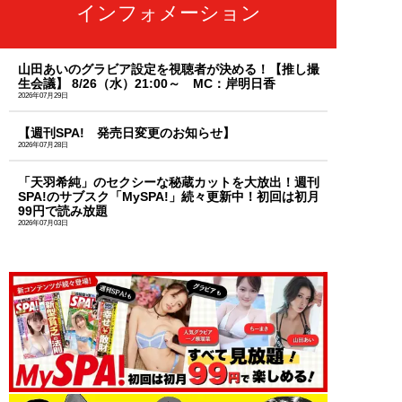
インフォメーション
山田あいのグラビア設定を視聴者が決める！【推し撮
生会議】 8/26（水）21:00～ MC：岸明日香
2026年07月29日
【週刊SPA! 発売日変更のお知らせ】
2026年07月28日
「天羽希純」のセクシーな秘蔵カットを大放出！週刊
SPA!のサブスク「MySPA!」続々更新中！初回は初月
99円で読み放題
2026年07月03日