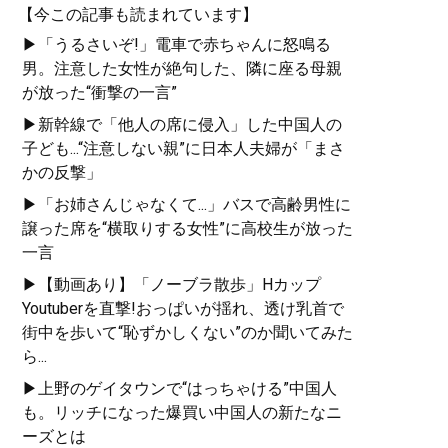
【今この記事も読まれています】
▶「うるさいぞ!」電車で赤ちゃんに怒鳴る
男。注意した女性が絶句した、隣に座る母親
が放った“衝撃の一言”
▶新幹線で「他人の席に侵入」した中国人の
子ども...“注意しない親”に日本人夫婦が「まさ
かの反撃」
▶「お姉さんじゃなくて...」バスで高齢男性に
譲った席を“横取りする女性”に高校生が放った
一言
▶【動画あり】「ノーブラ散歩」Hカップ
Youtuberを直撃!おっぱいが揺れ、透け乳首で
街中を歩いて“恥ずかしくない”のか聞いてみた
ら...
▶上野のゲイタウンで“はっちゃける”中国人
も。リッチになった爆買い中国人の新たなニ
ーズとは