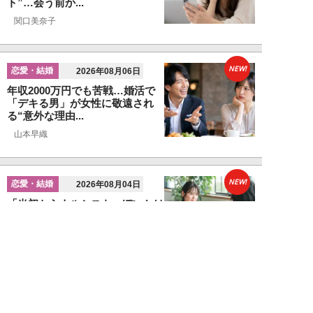
ト”…会う前か...
関口美奈子
NEW!
恋愛・結婚
2026年08月06日
年収2000万円でも苦戦…婚活で
「デキる男」が女性に敬遠され
る“意外な理由...
山本早織
NEW!
恋愛・結婚
2026年08月04日
「当初からナルシストっぽいとは
思っていたんですけど…」女性が
密かに“恋愛対...
堺屋大地
NEW!
恋愛・結婚
2026年08月02日