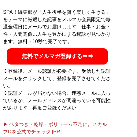
ドラマコラム連載、『コクハク』（日刊現代）で芸能コ
ラム連載。そのほか『文春オンライン』（文藝春秋）、
SPA！編集部が「人生後半を賢く楽しく生きる」
『現代ビジネス』（講談社）、『集英社オンライン』
をテーマに厳選した記事をメルマガ会員限定で毎
（集英社）、『週刊女性PRIME』（主婦と生活社）、
週金曜日にメールでお届けします。仕事・お金・
『女子SPA!』（扶桑社）などにコラム寄稿。LINE公式の
性・人間関係…人生を豊かにする秘訣が見つかり
チャット相談サービスにて、計1万件以上の恋愛相談を
ます。無料・10秒で完了です。
受けている。公式SNS（X）は
@SakaiyaDaichi
無料でメルマガ登録する⇒⇒
記事一覧へ
※登録後、メール認証が必要です。受信した認証
メールをクリックして、登録を完了させてくださ
い。
※認証メールが届かない場合、迷惑メールに入っ
ているか、メールアドレスが間違っている可能性
があります。再度ご登録ください。
▶ ベタつき・乾燥・ボリューム不足に。スカル
プDを公式でチェック [PR]