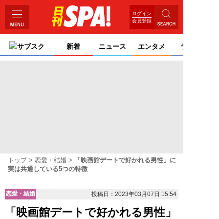
ログイン
会員登録
サブスク
新着
ニュース
エンタメ
ライフ
トップ
恋愛・結婚
「映画館デートで好かれる男性」に
実は共通している5つの特徴
恋愛・結婚
投稿日：2023年03月07日 15:54
「映画館デートで好かれる男性」