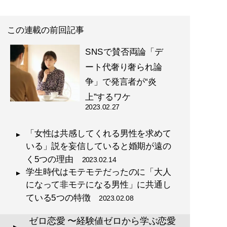
この連載の前回記事
SNSで賛否両論「デ
ート代奢り奢られ論
争」で発言者が“炎
上”するワケ
2023.02.27
「女性は共感してくれる男性を求めて
いる」説を妄信していると婚期が遠の
く5つの理由
2023.02.14
学生時代はモテモテだったのに「大人
になって非モテになる男性」に共通し
ている5つの特徴
2023.02.08
ゼロ恋愛 〜経験値ゼロから学ぶ恋愛