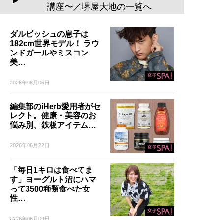
▲
講座〜／堺屋大地の一覧へ
ダルビッシュの息子は
182cm世界モデル！ ラウ
ンドガールやミスコン
美…
2026年08月05日
編集部のiHerb愛用者がセ
レクト。健康・美容のお
悩み別、鉄板アイテム…
2026年06月22日
「毎日1キロは食べてま
す」ヨーグルト沼にハマ
って3500種類食べた女
性…
2026年06月09日