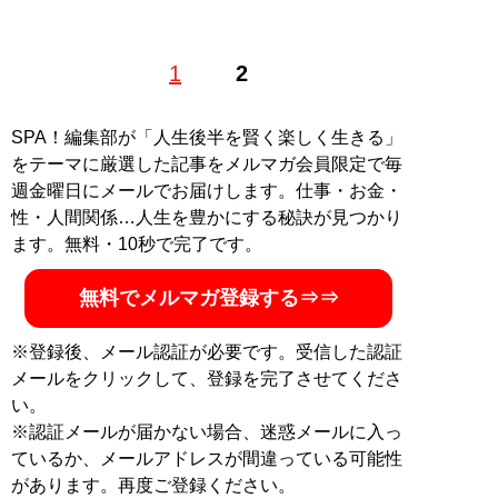
2社10事業を経営する現役モデル。大河ドラマやオペラ
1
2
出演など、表舞台で活躍しつつ、イベントや舞台を100
企画主催、グラビア作品を100本プロデュースする。辰
巳出版『実話ローレンス』、講談社『with online』な
SPA！編集部が「人生後半を賢く楽しく生きる」
ど、男性向けから女性向けまで幅広く記事を執筆する。
をテーマに厳選した記事をメルマガ会員限定で毎
Twitter：
@MaiaUmetani
、Instagram：
@maiaumetani
週金曜日にメールでお届けします。仕事・お金・
性・人間関係…人生を豊かにする秘訣が見つかり
記事一覧へ
ます。無料・10秒で完了です。
無料でメルマガ登録する⇒⇒
※登録後、メール認証が必要です。受信した認証
メールをクリックして、登録を完了させてくださ
い。
※認証メールが届かない場合、迷惑メールに入っ
ているか、メールアドレスが間違っている可能性
があります。再度ご登録ください。