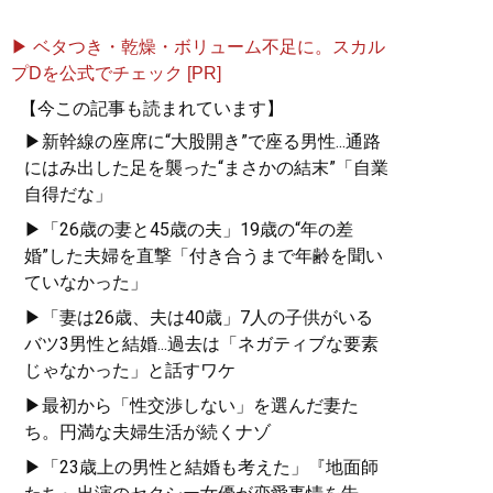
▶ ベタつき・乾燥・ボリューム不足に。スカル
プDを公式でチェック [PR]
【今この記事も読まれています】
▶新幹線の座席に“大股開き”で座る男性...通路
にはみ出した足を襲った“まさかの結末”「自業
自得だな」
▶「26歳の妻と45歳の夫」19歳の“年の差
婚”した夫婦を直撃「付き合うまで年齢を聞い
ていなかった」
▶「妻は26歳、夫は40歳」7人の子供がいる
バツ3男性と結婚...過去は「ネガティブな要素
じゃなかった」と話すワケ
▶最初から「性交渉しない」を選んだ妻た
ち。円満な夫婦生活が続くナゾ
▶「23歳上の男性と結婚も考えた」『地面師