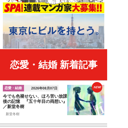
恋愛・結婚 新着記事
NEW!
恋愛・結婚
2026年08月07日
今でも色褪せない、ほろ苦い放課
後の記憶 『五十年目の両想い』
／新堂冬樹
新堂冬樹