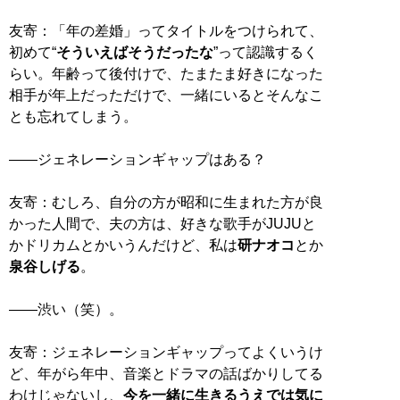
友寄：「年の差婚」ってタイトルをつけられて、
初めて“
そういえばそうだったな
”って認識するく
らい。年齢って後付けで、たまたま好きになった
相手が年上だっただけで、一緒にいるとそんなこ
とも忘れてしまう。
——ジェネレーションギャップはある？
友寄：むしろ、自分の方が昭和に生まれた方が良
かった人間で、夫の方は、好きな歌手がJUJUと
かドリカムとかいうんだけど、私は
研ナオコ
とか
泉谷しげる
。
——渋い（笑）。
友寄：ジェネレーションギャップってよくいうけ
ど、年がら年中、音楽とドラマの話ばかりしてる
わけじゃないし、
今を一緒に生きるうえでは気に