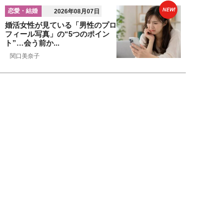
NEW!
恋愛・結婚
2026年08月07日
婚活女性が見ている「男性のプロ
フィール写真」の“5つのポイン
ト”…会う前か...
関口美奈子
NEW!
恋愛・結婚
2026年08月06日
年収2000万円でも苦戦…婚活で
「デキる男」が女性に敬遠され
る“意外な理由...
山本早織
NEW!
恋愛・結婚
2026年08月04日
「当初からナルシストっぽいとは
思っていたんですけど…」女性が
密かに“恋愛対...
堺屋大地