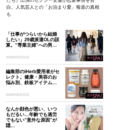
たち』出演のセクシー女優が恋愛事情を告
白。人気芸人との「お泊まり愛」報道の真相
も
「仕事がつらいから結婚
したい」29歳派遣OLの誤
算。“専業主婦”への男…
2026年03月21日
編集部のiHerb愛用者がセ
レクト。健康・美容のお
悩み別、鉄板アイテム…
2026年06月22日
なんか顔色が悪い、いつ
もだるい…年齢でも過労
でもない“意外な原因”が
隠…