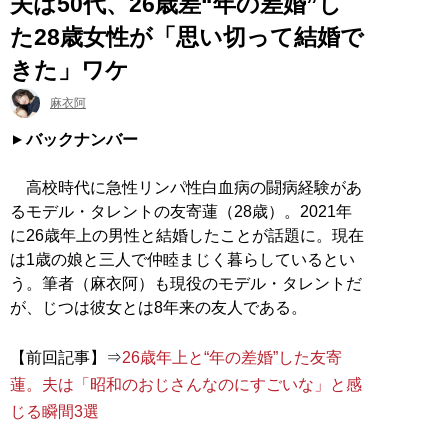
夫は50代、26歳差“年の差婚”し
た28歳女性が「思い切って結婚で
きた」ワケ
麻衣阿
バックナンバー
高校時代に急性リンパ性白血病の闘病経験があ
るモデル・タレントの友寄蓮（28歳）。2021年
に26歳年上の男性と結婚したことが話題に。現在
は1歳の娘と三人で仲睦まじく暮らしているとい
う。筆者（麻衣阿）も現役のモデル・タレントだ
が、じつは彼女とは8年来の友人である。
【前回記事】⇒
26歳年上と“年の差婚”した友寄
蓮。夫は「昭和のおじさんなのにすごいな」と感
じる瞬間3選