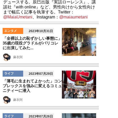
デュースする。辰巳出版『実話ローレンス』、講
談社『with online』など、男性向けから女性向け
まで幅広く記事を執筆する。Twitter：
@MaiaUmetani
、Instagram：
@maiaumetani
エンタメ
2023年10月31日
「全裸以上の恥ずかしい事態に」
35歳の現役グラドルがパリコレ
に出演してみた...
麻衣阿
ライフ
2023年07月29日
「薄毛に生まれてよかった」コン
プレックスを強みに変えるコミュ
ニティーに潜入
麻衣阿
ライフ
2023年07月26日