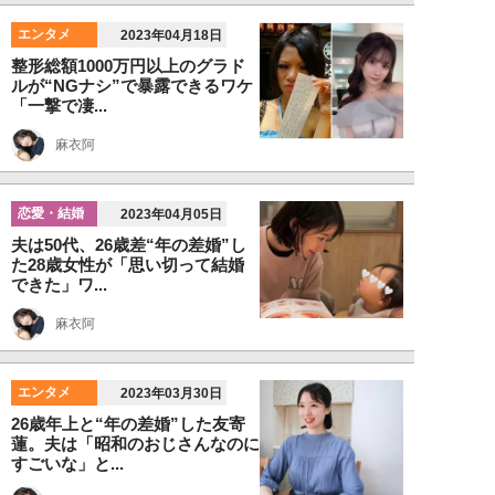
エンタメ
2023年04月18日
整形総額1000万円以上のグラド
ルが“NGナシ”で暴露できるワケ
「一撃で凄...
麻衣阿
恋愛・結婚
2023年04月05日
夫は50代、26歳差“年の差婚”し
た28歳女性が「思い切って結婚
できた」ワ...
麻衣阿
エンタメ
2023年03月30日
26歳年上と“年の差婚”した友寄
蓮。夫は「昭和のおじさんなのに
すごいな」と...