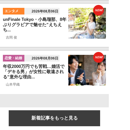
NEW!
エンタメ
2026年08月06日
unFinale Tokyo・小島瑠那、8年
ぶりグラビアで魅せた“えちえ
ち...
吉岡 俊
NEW!
恋愛・結婚
2026年08月06日
年収2000万円でも苦戦…婚活で
「デキる男」が女性に敬遠され
る“意外な理由...
山本早織
新着記事をもっと見る