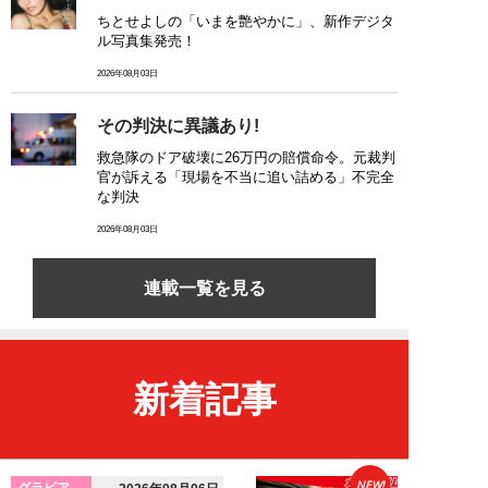
ちとせよしの「いまを艶やかに」、新作デジタ
ル写真集発売！
2026年08月03日
その判決に異議あり!
救急隊のドア破壊に26万円の賠償命令。元裁判
官が訴える「現場を不当に追い詰める」不完全
な判決
2026年08月03日
連載一覧を見る
新着記事
NEW!