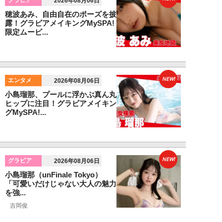
グラビア
2026年08月06日
穂波あみ、自由自在のポーズを披
露！グラビアメイキングMySPA!
限定ムービ...
NEW!
エンタメ
2026年08月06日
小島瑠那、プールに浮かぶ真ん丸
ヒップに注目！グラビアメイキン
グMySPA!...
NEW!
グラビア
2026年08月06日
小島瑠那（unFinale Tokyo）
「可愛いだけじゃない大人の魅力
を強...
吉岡俊