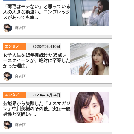
「薄毛はモテない」と思っている
人の大きな勘違い。コンプレック
スがあっても幸...
麻衣阿
エンタメ
2023年05月10日
女子大生を15年間続けた35歳レ
ースクイーンが、絶対に卒業した
かった理由。...
麻衣阿
エンタメ
2023年04月24日
芸能界から失踪した「ミスマガジ
ン」中川美樹のその後。実は一般
男性と交際1ヶ...
麻衣阿