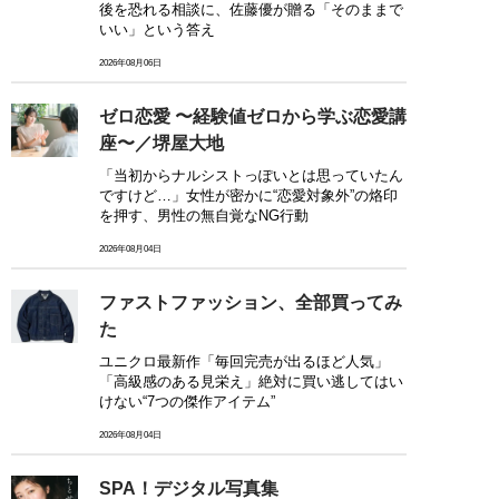
後を恐れる相談に、佐藤優が贈る「そのままで
いい」という答え
2026年08月06日
ゼロ恋愛 〜経験値ゼロから学ぶ恋愛講
座〜／堺屋大地
「当初からナルシストっぽいとは思っていたん
ですけど…」女性が密かに“恋愛対象外”の烙印
を押す、男性の無自覚なNG行動
2026年08月04日
ファストファッション、全部買ってみ
た
ユニクロ最新作「毎回完売が出るほど人気」
「高級感のある見栄え」絶対に買い逃してはい
けない“7つの傑作アイテム”
2026年08月04日
SPA！デジタル写真集