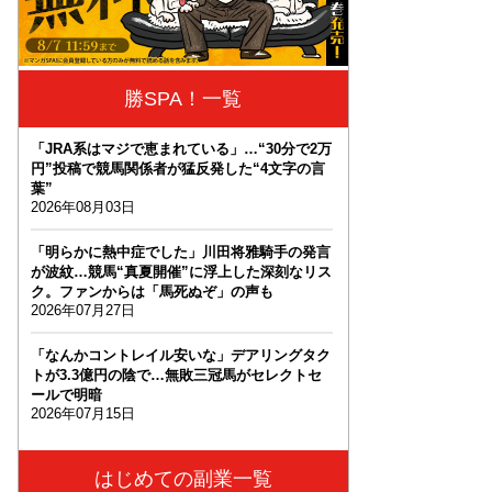
勝SPA！一覧
「JRA系はマジで恵まれている」…“30分で2万
円”投稿で競馬関係者が猛反発した“4文字の言
葉”
2026年08月03日
「明らかに熱中症でした」川田将雅騎手の発言
が波紋…競馬“真夏開催”に浮上した深刻なリス
ク。ファンからは「馬死ぬぞ」の声も
2026年07月27日
「なんかコントレイル安いな」デアリングタク
トが3.3億円の陰で…無敗三冠馬がセレクトセ
ールで明暗
2026年07月15日
はじめての副業一覧