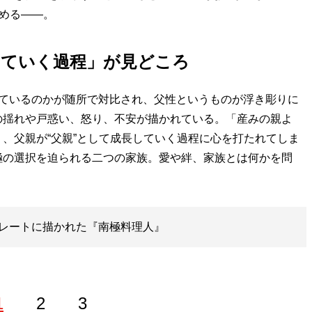
始める——。
していく過程」が見どころ
ているのかが随所で対比され、父性というものが浮き彫りに
の揺れや戸惑い、怒り、不安が描かれている。「産みの親よ
、父親が“父親”として成長していく過程に心を打たれてしま
極の選択を迫られる二つの家族。愛や絆、家族とは何かを問
レートに描かれた『南極料理人』
1
2
3