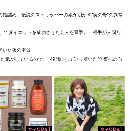
の指詰め。伝説のストリッパーの娘が明かす“実の母”の異常
Tだけ」でダイエットを成功させた芸人を直撃。「相手が人間だ
聞いた夜の本音
気がしているので...」49歳にして辿り着いた“仕事への向