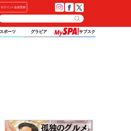
ログイン
会員登録
スポーツ
グラビア
サブスク