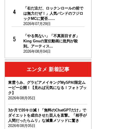
「右だ左だ、ロックンロールの前で
は無力だぜ！」人気バンドのフジロ
ックMCに賛否…...
2026年07月29日
「やる気ない」「不真面目すぎ」
King Gnuの宣伝動画に批判が殺
到。アーティス...
2026年08月04日
エンタメ 新着記事
東雲うみ、グラビアメイキングMySPA!限定ム
ービー公開！【見れば元気になる！フォトブッ
ク】
2026年08月05日
3か月で20キロ減！「無料のChatGPTだけ」で
ダイエットを成功させた芸人を直撃。「相手が
人間だったらムリ」な減量メソッドに驚き
2026年08月05日