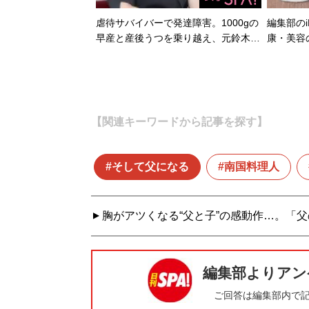
虐待サバイバーで発達障害。1000gの
編集部のi
早産と産後うつを乗り越え、元鈴木…
康・美容
【関連キーワードから記事を探す】
そして父になる
南国料理人
胸がアツくなる“父と子”の感動作…。「