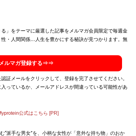
。『エンタメNEXT』『NewsCrunch』などでも執筆。
きる」をテーマに厳選した記事をメルマガ会員限定で毎週金
ることが好き。Twitter：
・性・人間関係…人生を豊かにする秘訣が見つかります。無
@moeeeee_k
メルマガ登録する⇒⇒
た認証メールをクリックして、登録を完了させてください。
に入っているか、メールアドレスが間違っている可能性があ
otein公式はこちら [PR]
む“派手な男女”を、小柄な女性が「意外な持ち物」のおか