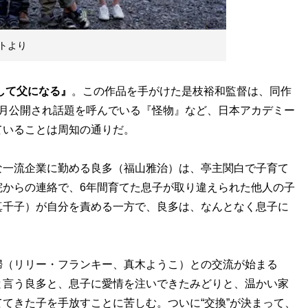
トより
して父になる』
。この作品を手がけた是枝裕和監督は、同作
今月公開され話題を呼んでいる『怪物』など、日本アカデミー
ていることは周知の通りだ。
一流企業に勤める良多（福山雅治）は、亭主関白で子育て
院からの連絡で、6年間育てた息子が取り違えられた他人の子
真千子）が自分を責める一方で、良多は、なんとなく息子に
（リリー・フランキー、真木ようこ）との交流が始まる
と言う良多と、息子に愛情を注いできたみどりと、温かい家
てきた子を手放すことに苦しむ。ついに“交換”が決まって、