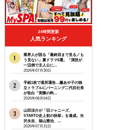
24時間更新
人気ランキング
業界人が語る「最終回まで見る／も
う見ない」夏ドラマ6選。「演技が
一辺倒で主人公に...
2026年07月30日
手紙1枚で退所通告…藤あや子の独
立トラブルにバーニング二代目社長
が告白「実際の料...
2026年08月04日
山田涼介が「旧ジャニーズ、
STARTO史上初の快挙」を達成。矢
沢永吉、福山雅治、...
2026年07月31日