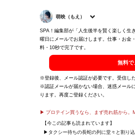
萌映（もえ）
興味や思考・気づきを活かすエンタメ系ライター
SPA！編集部が「人生後半を賢く楽しく生
エンタメ以外の趣味は散歩。話を聞く・会話をす
曜日にメールでお届けします。仕事・お金
記事一覧へ
料・10秒で完了です。
無料で
※登録後、メール認証が必要です。受信し
※認証メールが届かない場合、迷惑メール
ります。再度ご登録ください。
▶ プロテイン買うなら、まず売れ筋から。Mypr
【今この記事も読まれています】
▶タクシー待ちの長蛇の列に堂々と割り込