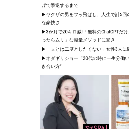
げで撃退するまで
▶ヤクザの男をフッ飛ばし、人生で計5回
な豪快さ
▶3か月で20キロ減!「無料のChatGP
ったらムリ」な減量メソッドに驚き
▶「夫とは二度としたくない」女性3人に
▶オダギリジョー「20代の時に一生分働いた
き合い方”