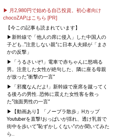
▶ 月2,980円で始める自己投資。初心者向け
chocoZAPはこちら [PR]
【今この記事も読まれています】
▶新幹線で「他人の席に侵入」した中国人の
子ども...“注意しない親”に日本人夫婦が「まさ
かの反撃」
▶「うるさいぞ!」電車で赤ちゃんに怒鳴る
男。注意した女性が絶句した、隣に座る母親
が放った“衝撃の一言”
▶「邪魔なんだよ!」新幹線で座席を蹴ってく
る後ろの男性...恐怖に震えた女性客を救っ
た“強面男性の一言”
▶【動画あり】「ノーブラ散歩」Hカップ
Youtuberを直撃!おっぱいが揺れ、透け乳首で
街中を歩いて“恥ずかしくない”のか聞いてみた
ら...