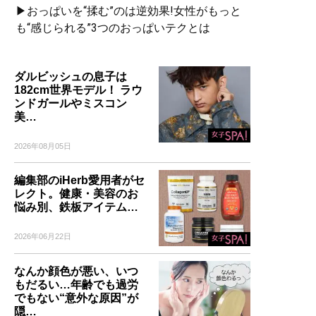
▶おっぱいを“揉む”のは逆効果!女性がもっと
も“感じられる”3つのおっぱいテクとは
ダルビッシュの息子は
182cm世界モデル！ ラウ
ンドガールやミスコン
美…
2026年08月05日
編集部のiHerb愛用者がセ
レクト。健康・美容のお
悩み別、鉄板アイテム…
2026年06月22日
なんか顔色が悪い、いつ
もだるい…年齢でも過労
でもない“意外な原因”が
隠…