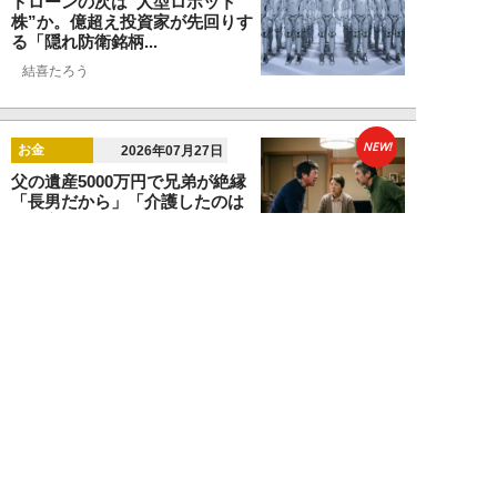
ドローンの次は“人型ロボット
株”か。億超え投資家が先回りす
る「隠れ防衛銘柄...
結喜たろう
NEW!
お金
2026年07月27日
父の遺産5000万円で兄弟が絶縁
「長男だから」「介護したのは
私」家族が“争...
渡辺智
NEW!
お金
2026年07月22日
元銀行員が明かす「お金持ちほど
やらないこと」本当に豊かな人に
は“共通点”が...
渡辺智