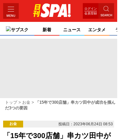
ログイン
会員登録
サブスク
新着
ニュース
エンタメ
ライフ
トップ
お金
「15年で300店舗」串カツ田中が成功を掴ん
だ3つの要因
お金
投稿日：2023年06月24日 08:53
「15年で300店舗」串カツ田中が