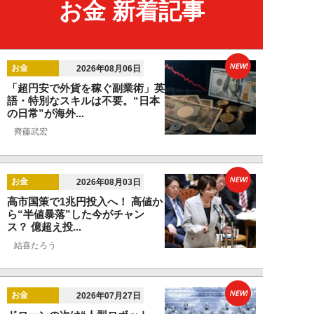
お金 新着記事
NEW!
お金
2026年08月06日
「超円安で外貨を稼ぐ副業術」英
語・特別なスキルは不要。“日本
の日常”が海外...
齊藤武宏
NEW!
お金
2026年08月03日
高市国策で1兆円投入へ！ 高値か
ら“半値暴落”した今がチャン
ス？ 億超え投...
結喜たろう
NEW!
お金
2026年07月27日