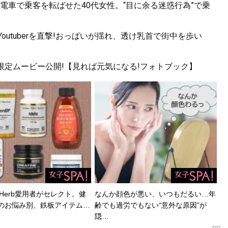
電車で乗客を転ばせた40代女性。“目に余る迷惑行為”で乗
utuberを直撃!おっぱいが揺れ、透け乳首で街中を歩い
!限定ムービー公開!【見れば元気になる!フォトブック】
Herb愛用者がセレクト。健
なんか顔色が悪い、いつもだるい…年
のお悩み別、鉄板アイテム…
齢でも過労でもない“意外な原因”が
隠…