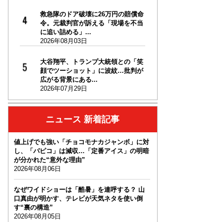
救急隊のドア破壊に26万円の賠償命
令。元裁判官が訴える「現場を不当
に追い詰める」...
2026年08月03日
大谷翔平、トランプ大統領との「笑
顔でツーショット」に波紋…批判が
広がる背景にある...
2026年07月29日
ニュース 新着記事
値上げでも強い「チョコモナカジャンボ」に対
し、「パピコ」は減収…「定番アイス」の明暗
が分かれた“意外な理由”
2026年08月06日
なぜワイドショーは「酷暑」を連呼する？ 山
口真由が明かす、テレビが天気ネタを使い倒
す“裏の構造”
2026年08月05日