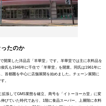
なったのか
草で開業した洋品店「羊華堂」です。羊華堂では主に衣料品を
氏も1946年に千住で「羊華堂」を開業。同氏は1961年に
し、首都圏を中心に店舗展開を始めました。チェーン展開に
です。
階に拡張してGMS業態を確立、商号を「イトーヨーカ堂」に変
も伸びていた時代であり、1階に食品スーパー、上層階に衣料