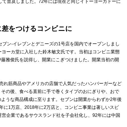
して普及しました。72年には現在と同じイトーヨーカドーに
に差をつけるコンビニに
セブン-イレブンとデニーズの1号店を国内でオープンしまし
ーヨーカ堂に入社した鈴木敏文氏です。当初はコンビニ業態
伊藤雅俊氏を説得し、開業にこぎつけました。開業当初の開
売れ筋商品やアメリカの店舗で人気だったハンバーガーなど
。その後、食べる直前に手で巻くタイプのおにぎりや、おで
のような商品構成に至ります。セブンは開業からわずか2年後
003年に1万店、2018年に2万店と、コンビニ事業は著しいスピ
運営企業であるサウスランド社を子会社化し、92年には中国