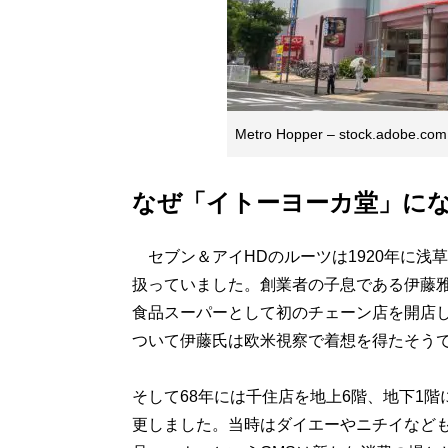
Metro Hopper – stock.adobe.com
なぜ「イトーヨーカ堂」に
セブン＆アイHDのルーツは1920年に浅
扱っていました。創業者の子息である伊藤雅俊
食品スーパーとして初のチェーン店を開店
ついて伊藤氏は欧米視察で着想を得たそう
そして68年には千住店を地上6階、地下1
更しました。当時はダイエーやニチイなど