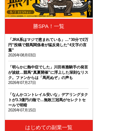
勝SPA！一覧
「JRA系はマジで恵まれている」…“30分で2万
円”投稿で競馬関係者が猛反発した“4文字の言
葉”
2026年08月03日
「明らかに熱中症でした」川田将雅騎手の発言
が波紋…競馬“真夏開催”に浮上した深刻なリス
ク。ファンからは「馬死ぬぞ」の声も
2026年07月27日
「なんかコントレイル安いな」デアリングタク
トが3.3億円の陰で…無敗三冠馬がセレクトセ
ールで明暗
2026年07月15日
はじめての副業一覧