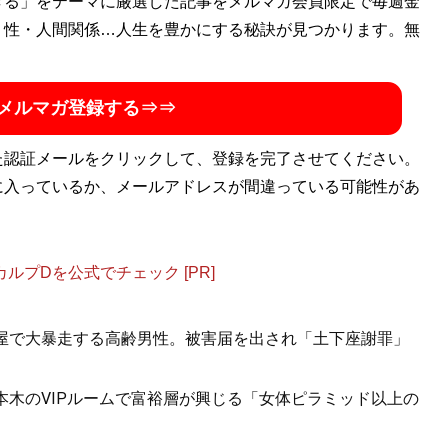
ー。企業分析や都市開発の記事を執筆する。取得した資格は
きる」をテーマに厳選した記事をメルマガ会員限定で毎週金
済関係の本や決算書を読むこと。 Twitter：
・性・人間関係…人生を豊かにする秘訣が見つかります。無
メルマガ登録する⇒⇒
た認証メールをクリックして、登録を完了させてください。
に入っているか、メールアドレスが間違っている可能性があ
プDを公式でチェック [PR]
酒屋で大暴走する高齢男性。被害届を出され「土下座謝罪」
六本木のVIPルームで富裕層が興じる「女体ピラミッド以上の