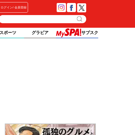
ログイン
会員登録
スポーツ
グラビア
サブスク