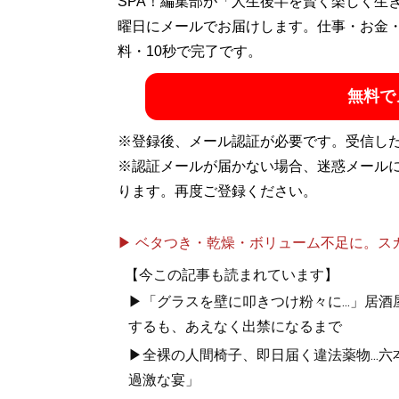
経済・テクノロジー・不動産分野のライタ
SPA！編集部が「人生後半を賢く楽しく生
簿記、ファイナンシャルプランナー。趣味は経
曜日にメールでお届けします。仕事・お金
@shin_yamaguchi_
料・10秒で完了です。
無料で
記事一覧へ
※登録後、メール認証が必要です。受信し
※認証メールが届かない場合、迷惑メール
ります。再度ご登録ください。
▶ ベタつき・乾燥・ボリューム不足に。スカル
【今この記事も読まれています】
▶「グラスを壁に叩きつけ粉々に...」居
するも、あえなく出禁になるまで
▶全裸の人間椅子、即日届く違法薬物...
過激な宴」