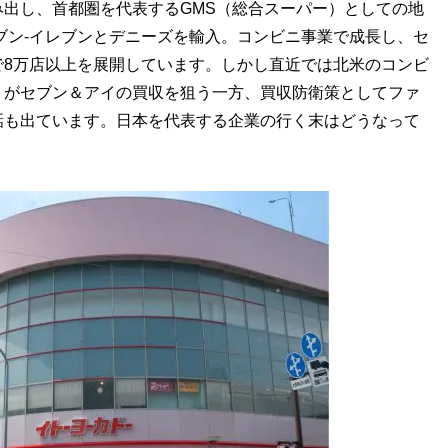
出し、首都圏を代表するGMS（総合スーパー）としての地
セブン-イレブンとデニーズを輸入。コンビニ事業で成長し、セ
で8万店以上を展開しています。しかし直近では北米のコンビ
」がセブン＆アイの買収を狙う一方、買収防衛策としてファ
話も出ています。日本を代表する企業の行く末はどうなって