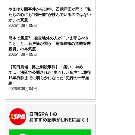
やまゆり園事件から10年。乙武洋匡が問う「私
たちの心にも“植松聖”が棲んでいるのではない
か」の真意
2026年08月05日
熊本で震度7…被災地外の人が「いま守るべき
こと」と、石戸諭が問う「高市政権の危機管理
投資」の本気度
2026年08月05日
【高田馬場・路上刺殺事件】「痛い、やめ
て…」法廷で公開された“生々しい音声”…懲役
16年判決までに明らかになった“犯行の一部始
終”
2026年08月04日