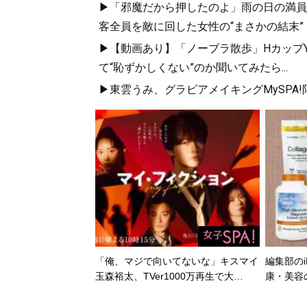
▶「邪魔だから押したのよ」雨の日の満員
客全員を敵に回した女性の“まさかの結末”
▶【動画あり】「ノーブラ散歩」HカップYo
て“恥ずかしくない”のか聞いてみたら...
▶東雲うみ、グラビアメイキングMySPA
「俺、マジで向いてないな」キスマイ
編集部のi
玉森裕太、TVer1000万再生で大…
康・美容