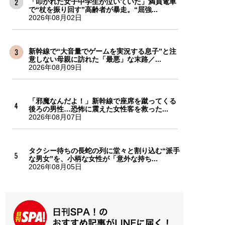
「叩かれた女子中学生が泣いていた」満員電車
で“杖を振り回す”高齢者が暴走。“屈強...
2026年08月02日
新幹線で“大音量でゲームを実況する息子”と注
意しない母親に訪れた「最悪」な末路／...
2026年08月09日
「邪魔なんだよ！」新幹線で座席を蹴ってくる
後ろの男性…恐怖に震えた女性客を救った...
2026年08月07日
タクシー待ちの長蛇の列に堂々と割り込む“派手
な男女”を、小柄な女性が「意外な持ち...
2026年08月05日