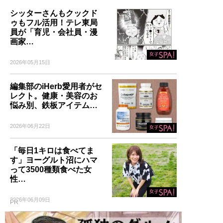
シッターさんもクックド
ゥもフル活用！テレ東局
員が「育児・会社員・漫
画家…
2026年05月15日
編集部のiHerb愛用者がセ
レクト。健康・美容のお
悩み別、鉄板アイテム…
2026年06月22日
「毎日1キロは食べてま
す」ヨーグルト沼にハマ
って3500種類食べた女
性…
2026年06月09日
PR