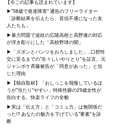
【今この記事も読まれています】
正確に分析し、時代に即した戦略立案が喫緊の課題であ
▶“58歳で発達障害” 通告のフリーライター
る。江崎氏の最新刊『
インテリジェンスで読み解く 米中
「診断結果を伝えたら、音信不通になった友
と経済安保
』は、公刊情報を読み解くことで日本のある
人たちも」
べき「対中戦略」「経済安全保障」について独自の視座
を提供している。江崎氏の正鵠を射た分析で、インテリ
▶暴力問題で波紋の広陵高校と高野連の対応
ジェンスに関する実践的な入門書として必読の一冊と言
が浮き彫りにした「高校野球の闇」
えよう。
▶「ズボンとパンツをおろしました」...口腔性
交に至るまでの“生々しいやりとり”を証言。元
記事一覧へ
ジャンポケ斉藤被告が「同意があった」と信
じた理由
▶【独自取材】「おしっこを我慢しているほ
うが“当たり”やすい」特殊性癖の29歳女性が
告白する、快楽ライフの全貌
▶実は「伝え方」と「コミュ力」は無関係だ
った!? あなたの魅力を下げている“要素”を診
断