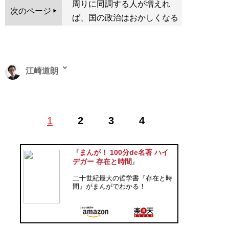
周りに同調する人が増えれ
次のページ
ば、国の政治はおかしくなる
江崎道朗
（えざき・みちお）1962年、東京都生まれ。九州大学文
1
2
3
4
学部哲学科卒業後、石原慎太郎衆議院議員の政策担当秘
書など、複数の国会議員政策スタッフを務め、安全保障
やインテリジェンス、近現代史研究に従事。主な著書に
まんが！ 100分de名著 ハイ
『
『
知りたくないではすまされない
』(KADOKAWA)、『
コ
デガー 存在と時間
』
ミンテルンの謀略と日本の敗戦
』『
日本占領と「敗戦革
二十世紀最大の哲学書『存在と時
命」の危機
』『
朝鮮戦争と日本・台湾「侵略」工作
』
間』がまんがでわかる！
『
緒方竹虎と日本のインテリジェンス
』(いずれもPHP新
書)、『
日本外務省はソ連の対米工作を知っていた
』『
イ
ンテリジェンスで読み解く 米中と経済安保
』(いずれも
扶桑社)ほか多数。
公式サイト
、ツイッター