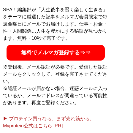
@ezakimichio
SPA！編集部が「人生後半を賢く楽しく生きる」
をテーマに厳選した記事をメルマガ会員限定で毎
『
インテリジェンスで読み解く 米中と経済安
週金曜日にメールでお届けします。仕事・お金・
保
』
性・人間関係…人生を豊かにする秘訣が見つかり
ます。無料・10秒で完了です。
経済的安全をいかに守るか？
無料でメルマガ登録する⇒⇒
※登録後、メール認証が必要です。受信した認証
メールをクリックして、登録を完了させてくださ
経済的安全をいかに守るか？実践的な入門書が発売！
い。
※認証メールが届かない場合、迷惑メールに入っ
’17年、トランプ米大統領は中国を競争相手とみなす
ているか、メールアドレスが間違っている可能性
「国家安全保障戦略」を策定し、中国に貿易戦争を仕掛
があります。再度ご登録ください。
けた。日本は「米中対立」の狭間にありながら、明確な
戦略を持ち合わせていない。そもそも中国を「脅威」だ
▶ プロテイン買うなら、まず売れ筋から。
と明言すらしていないのだ。
Myprotein公式はこちら [PR]
日本の経済安全保障を確立するためには、国際情勢を