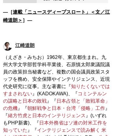
―［
連載「ニュースディープスロート」＜文／江
崎道朗＞
］―
江崎道朗
（えざき・みちお）1962年、東京都生まれ。九
州大学文学部哲学科卒業後、石原慎太郎衆議院議
員の政策担当秘書など、複数の国会議員政策スタ
ッフを務め、安全保障やインテリジェンス、近現
代史研究に従事。主な著書に『
知りたくないでは
すまされない
』(KADOKAWA)、『
コミンテルン
の謀略と日本の敗戦
』『
日本占領と「敗戦革命」
の危機
』『
朝鮮戦争と日本・台湾「侵略」工作
』
『
緒方竹虎と日本のインテリジェンス
』(いずれ
もPHP新書)、『
日本外務省はソ連の対米工作を
知っていた
』『
インテリジェンスで読み解く 米