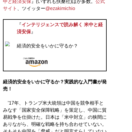
中と経済安保
』(いずれも扶桑社)ほか多数。
公式
サイト
、ツイッター
@ezakimichio
『
インテリジェンスで読み解く 米中と経
済安保
』
経済的安全をいかに守るか？
経済的安全をいかに守るか？実践的な入門書が発
売！
’17年、トランプ米大統領は中国を競争相手と
みなす「国家安全保障戦略」を策定し、中国に貿
易戦争を仕掛けた。日本は「米中対立」の狭間に
ありながら、明確な戦略を持ち合わせていない。
そもそも中国を「脅威」だと明言すらしていない