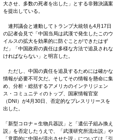
大させ、多数の死者を出した」とする非難決議案
を提出している。
連邦議会と連動してトランプ大統領も4月17日
の記者会見で「中国当局は武漢で発生したこのウ
イルスの拡大を効果的に防ぐことができたはず
だ」「中国政府の責任は多様な方法で追及されな
ければならない」と明言した。
ただし、中国の責任を追及するためには確かな
情報が必要不可欠だ。そしてその情報を懸命に集
め、分析・総括するアメリカのインテリジェン
ス・コミュニティのトップ、国家情報官室
（DNI）が4月30日、否定的なプレスリリースを
出した。
「新型コロナ＝生物兵器説」と「遺伝子組み換え
説」を否定したうえで、「武漢研究所流出説」や
「意図的に中国が流出させた説」については「引