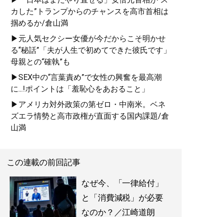
カした”トランプからのチャンスを高市首相は
掴めるか/倉山満
▶元人気セクシー女優が今だからこそ明かせ
る“秘話”「夫が人生で初めてできた彼氏です」
母親との“確執”も
▶SEX中の“言葉責め”で女性の興奮を最高潮
に...!ポイントは「羞恥心をあおること」
▶アメリカ対外政策の第ゼロ・中南米。ベネ
ズエラ情勢と高市政権が直面する国内課題/倉
山満
この連載の前回記事
なぜ今、「一律給付」
と「消費減税」が必要
なのか？／江崎道朗