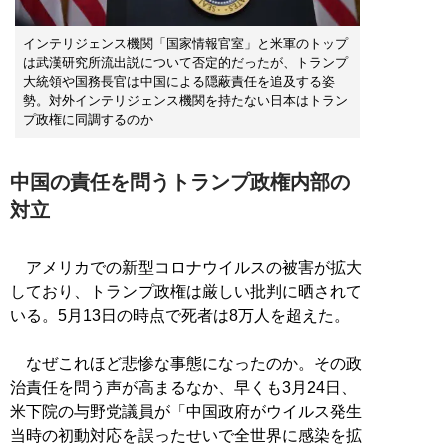
インテリジェンス機関「国家情報官室」と米軍のトップ
は武漢研究所流出説について否定的だったが、トランプ
大統領や国務長官は中国による隠蔽責任を追及する姿
勢。対外インテリジェンス機関を持たない日本はトラン
プ政権に同調するのか
中国の責任を問うトランプ政権内部の
対立
アメリカでの新型コロナウイルスの被害が拡大
しており、トランプ政権は厳しい批判に晒されて
いる。5月13日の時点で死者は8万人を超えた。
なぜこれほど悲惨な事態になったのか。その政
治責任を問う声が高まるなか、早くも3月24日、
米下院の与野党議員が「中国政府がウイルス発生
当時の初動対応を誤ったせいで全世界に感染を拡