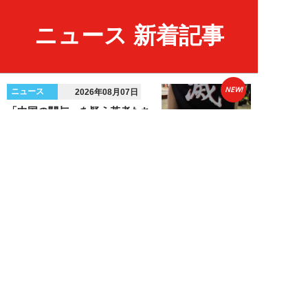
ニュース 新着記事
NEW!
ニュース
2026年08月07日
「中国の関与」を疑う若者たち…
韓国で起きる“世代交代の右傾
化”と不正選挙抗...
安宿緑
NEW!
ニュース
2026年08月06日
上野アメ横の“一斉摘発”から3ヵ
月も…警告に従わない店舗が後を
絶たず「路上...
デヤブロウ