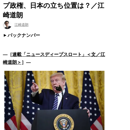
プ政権、日本の立ち位置は？／江
崎道朗
江崎道朗
バックナンバー
―［
連載「ニュースディープスロート」＜文／江
崎道朗＞
］―