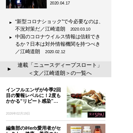
2020.04.17
“新型コロナショック”で今必要なのは、
不況対策だ／江崎道朗
2020.03.10
中国のコロナウイルス情報は信頼でき
るか？日本は対外情報機関を持つべき
／江崎道朗
2020.02.12
連載「ニュースディープスロート」
▲
＜文／江崎道朗＞の一覧へ
インフルエンザが今季2回
目の警報レベルに！2度も
かかる“リピート感染”…
2026年02月19日
編集部のiHerb愛用者がセ