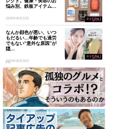
レクト。健康・美容のお
悩み別、鉄板アイテム…
2026年06月22日
なんか顔色が悪い、いつ
もだるい…年齢でも過労
でもない“意外な原因”が
隠…
2026年06月30日
PR