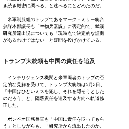
き続き厳密に調べる」と述べるにとどめたのだ。
米軍制服組のトップであるマーク・ミリー統合
参謀本部議長も「生物兵器説」に否定的で、武漢
研究所流出説についても「現時点で決定的な証拠
があるわけではない」と疑問を投げかけている。
トランプ大統領も中国の責任を追及
インテリジェンス機関と米軍両者のトップの否
定的な見解を受けて、トランプ大統領は5月3日、
「中国はひどいミスを犯し、それを隠そうとした
のだろう」と、隠蔽責任を追及する方向へ軌道修
正した。
ポンペオ国務長官も「中国に責任を取ってもら
う」としながらも、「研究所から流出したのか、