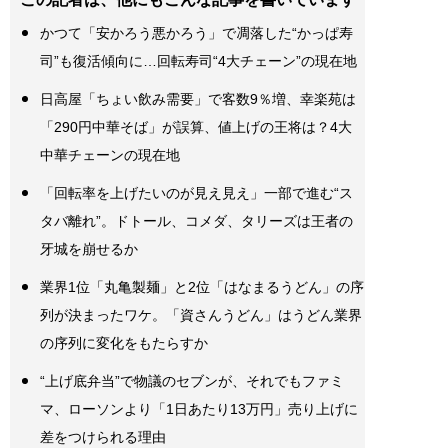
かつて「安かろう悪かろう」で凋落した“かっぱ寿
司”も復活傾向に…回転寿司“4大チェーン”の現在地
日高屋「ちょい飲み需要」で客数9％増、幸楽苑は
「290円中華そば」が誤算、値上げの王将は？4大
中華チェーンの現在地
「回転率を上げたいのが見え見え」一部で進む“ス
タバ離れ”。ドトール、コメダ、タリーズは王者の
牙城を崩せるか
業界1位「丸亀製麺」と2位「はなまるうどん」の序
列が決まったワケ。「資さんうどん」はうどん業界
の序列に変化をもたらすか
“上げ底弁当”で物議のセブンが、それでもファミ
マ、ローソンより「1日あたり13万円」売り上げに
差をつけられる理由