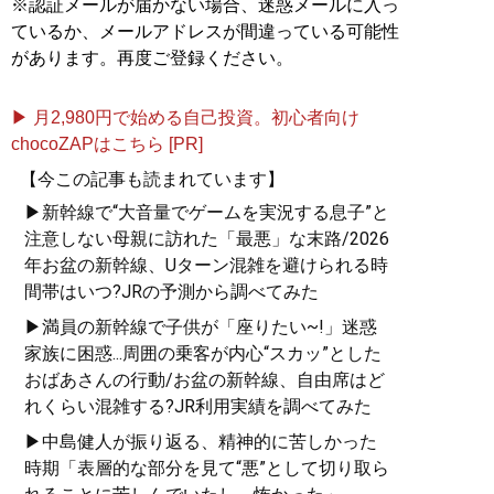
※認証メールが届かない場合、迷惑メールに入っ
ているか、メールアドレスが間違っている可能性
があります。再度ご登録ください。
▶ 月2,980円で始める自己投資。初心者向け
chocoZAPはこちら [PR]
【今この記事も読まれています】
▶新幹線で“大音量でゲームを実況する息子”と
注意しない母親に訪れた「最悪」な末路/2026
年お盆の新幹線、Uターン混雑を避けられる時
間帯はいつ?JRの予測から調べてみた
▶満員の新幹線で子供が「座りたい~!」迷惑
家族に困惑...周囲の乗客が内心“スカッ”とした
おばあさんの行動/お盆の新幹線、自由席はど
れくらい混雑する?JR利用実績を調べてみた
▶中島健人が振り返る、精神的に苦しかった
時期「表層的な部分を見て“悪”として切り取ら