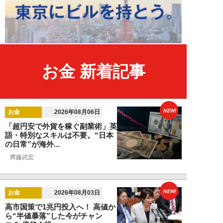
お金 新着記事
NEW!
お金
2026年08月06日
「超円安で外貨を稼ぐ副業術」英
語・特別なスキルは不要。“日本
の日常”が海外...
齊藤武宏
NEW!
お金
2026年08月03日
高市国策で1兆円投入へ！ 高値か
ら“半値暴落”した今がチャン