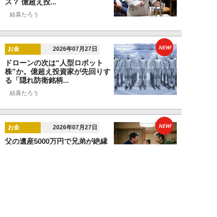
ス？ 億超え投...
結喜たろう
NEW!
お金
2026年07月27日
ドローンの次は“人型ロボット
株”か。億超え投資家が先回りす
る「隠れ防衛銘柄...
結喜たろう
NEW!
お金
2026年07月27日
父の遺産5000万円で兄弟が絶縁
「長男だから」「介護したのは
私」家族が“争...
渡辺智
NEW!
お金
2026年07月22日