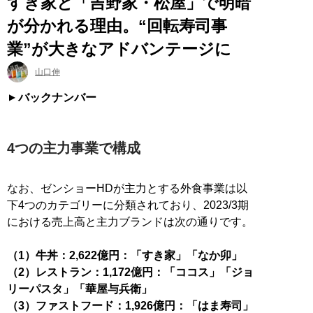
すき家と「吉野家・松屋」で明暗
が分かれる理由。“回転寿司事
業”が大きなアドバンテージに
山口伸
バックナンバー
4つの主力事業で構成
なお、ゼンショーHDが主力とする外食事業は以
下4つのカテゴリーに分類されており、2023/3期
における売上高と主力ブランドは次の通りです。
（1）牛丼：2,622億円：「すき家」「なか卯」
（2）レストラン：1,172億円：「ココス」「ジョ
リーパスタ」「華屋与兵衛」
（3）ファストフード：1,926億円：「はま寿司」