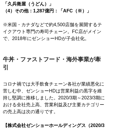
「久兵衛屋（うどん）」
（4）その他：1,287億円：「AFC（※）」
※米国・カナダなどで約4,500店舗を展開するテ
イクアウト専門の寿司チェーン。FC店がメイン
で、2018年にゼンショーHDが子会社化。
牛丼・ファストフード・海外事業が牽
引
コロナ禍では大手飲食チェーン各社が業績悪化に
苦しむ中、ゼンショーHDは営業利益の黒字を維
持し堅調に推移しました。2020/3期～2023/3期に
おける全社売上高、営業利益及び主要カテゴリー
の売上高は次の通りです。
【株式会社ゼンショーホールディングス（2020/3