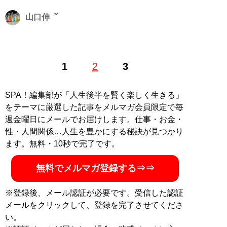
山口伸
経済・テクノロジー・不動産分野のライター。企業分析
1
2
3
や都市開発の記事を執筆する。取得した資格は簿記、フ
ァイナンシャルプランナー。趣味は経済関係の本や決算
書を読むこと。 Twitter：
@shin_yamaguchi_
SPA！編集部が「人生後半を賢く楽しく生きる」
をテーマに厳選した記事をメルマガ会員限定で毎
記事一覧へ
週金曜日にメールでお届けします。仕事・お金・
性・人間関係…人生を豊かにする秘訣が見つかり
ます。無料・10秒で完了です。
無料でメルマガ登録する⇒⇒
※登録後、メール認証が必要です。受信した認証
メールをクリックして、登録を完了させてくださ
い。