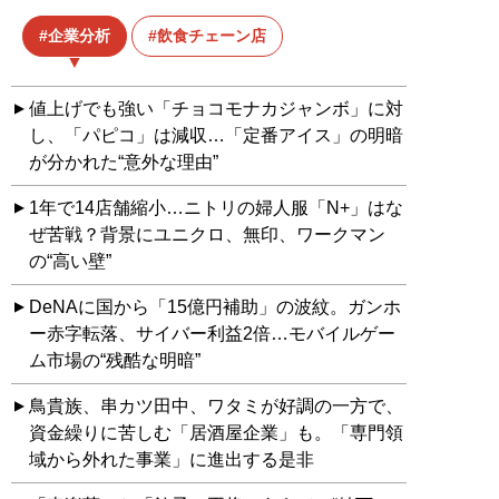
企業分析
飲食チェーン店
値上げでも強い「チョコモナカジャンボ」に対
し、「パピコ」は減収…「定番アイス」の明暗
が分かれた“意外な理由”
1年で14店舗縮小…ニトリの婦人服「N+」はな
ぜ苦戦？背景にユニクロ、無印、ワークマン
の“高い壁”
DeNAに国から「15億円補助」の波紋。ガンホ
ー赤字転落、サイバー利益2倍…モバイルゲー
ム市場の“残酷な明暗”
鳥貴族、串カツ田中、ワタミが好調の一方で、
資金繰りに苦しむ「居酒屋企業」も。「専門領
域から外れた事業」に進出する是非