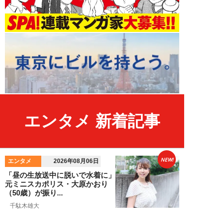
エンタメ 新着記事
NEW!
エンタメ
2026年08月06日
「昼の生放送中に脱いで水着に」
元ミニスカポリス・大原かおり
（50歳）が振り...
千駄木雄大