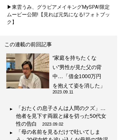
▶東雲うみ、グラビアメイキングMySPA!限定
ムービー公開!【見れば元気になる!フォトブッ
ク】
この連載の前回記事
“家庭を持ちたくな
い”男性が見た父の背
中…「借金1000万円
を抱えて姿を消した」
2023.09.11
「おたくの息子さんは人間のクズ」…
他者を見下す両親と縁を切った50代女
性の告白
2023.09.02
「母の名前を見るだけで吐いてしま
う」20代女性を追い込んだ母親の“陰湿