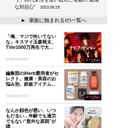
な対抗心”
2023.08.29
家族に蝕まれる!の一覧へ
▲
「俺、マジで向いてない
な」キスマイ玉森裕太、
TVer1000万再生で大…
2026年08月05日
編集部のiHerb愛用者がセ
レクト。健康・美容のお
悩み別、鉄板アイテム…
2026年06月22日
なんか顔色が悪い、いつ
もだるい…年齢でも過労
でもない“意外な原因”が
隠…