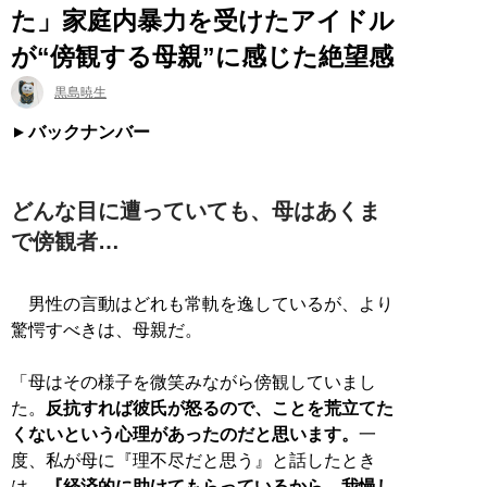
た」家庭内暴力を受けたアイドル
が“傍観する母親”に感じた絶望感
黒島暁生
バックナンバー
どんな目に遭っていても、母はあくま
で傍観者…
男性の言動はどれも常軌を逸しているが、より
驚愕すべきは、母親だ。
「母はその様子を微笑みながら傍観していまし
た。
反抗すれば彼氏が怒るので、ことを荒立てた
くないという心理があったのだと思います。
一
度、私が母に『理不尽だと思う』と話したとき
は、
『経済的に助けてもらっているから、我慢し