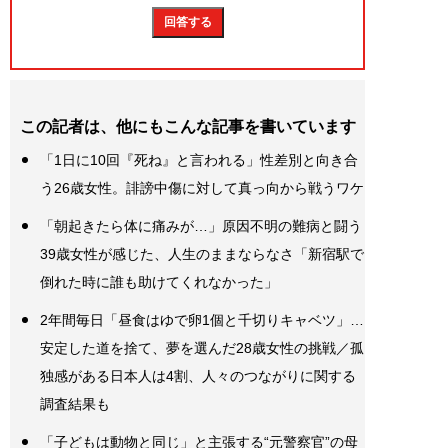
この記者は、他にもこんな記事を書いています
「1日に10回『死ね』と言われる」性差別と向き合
う26歳女性。誹謗中傷に対して真っ向から戦うワケ
「朝起きたら体に痛みが…」原因不明の難病と闘う
39歳女性が感じた、人生のままならなさ「新宿駅で
倒れた時に誰も助けてくれなかった」
2年間毎日「昼食はゆで卵1個と千切りキャベツ」…
安定した道を捨て、夢を選んだ28歳女性の挑戦／孤
独感がある日本人は4割、人々のつながりに関する
調査結果も
「子どもは動物と同じ」と主張する“元警察官”の母