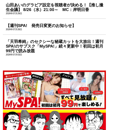
山田あいのグラビア設定を視聴者が決める！【推し撮
生会議】 8/26（水）21:00～ MC：岸明日香
2026年07月29日
【週刊SPA! 発売日変更のお知らせ】
2026年07月28日
「天羽希純」のセクシーな秘蔵カットを大放出！週刊
SPA!のサブスク「MySPA!」続々更新中！初回は初月
99円で読み放題
2026年07月03日