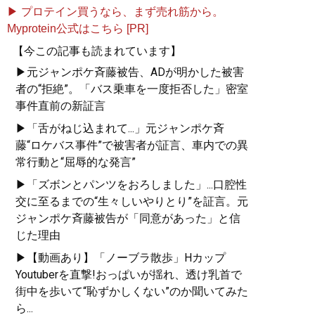
▶ プロテイン買うなら、まず売れ筋から。
Myprotein公式はこちら [PR]
【今この記事も読まれています】
▶元ジャンポケ斉藤被告、ADが明かした被害
者の“拒絶”。「バス乗車を一度拒否した」密室
事件直前の新証言
▶「舌がねじ込まれて...」元ジャンポケ斉
藤“ロケバス事件”で被害者が証言、車内での異
常行動と“屈辱的な発言”
▶「ズボンとパンツをおろしました」...口腔性
交に至るまでの“生々しいやりとり”を証言。元
ジャンポケ斉藤被告が「同意があった」と信
じた理由
▶【動画あり】「ノーブラ散歩」Hカップ
Youtuberを直撃!おっぱいが揺れ、透け乳首で
街中を歩いて“恥ずかしくない”のか聞いてみた
ら...