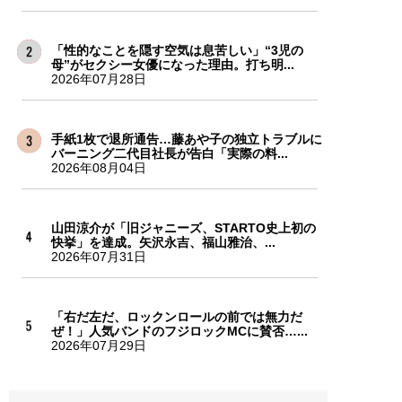
「性的なことを隠す空気は息苦しい」“3児の
母”がセクシー女優になった理由。打ち明...
2026年07月28日
手紙1枚で退所通告…藤あや子の独立トラブルに
バーニング二代目社長が告白「実際の料...
2026年08月04日
山田涼介が「旧ジャニーズ、STARTO史上初の
快挙」を達成。矢沢永吉、福山雅治、...
2026年07月31日
「右だ左だ、ロックンロールの前では無力だ
ぜ！」人気バンドのフジロックMCに賛否…...
2026年07月29日