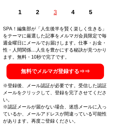
ライター、エッセイスト。可視化されにくいマイノリテ
1
2
3
4
5
ィに寄り添い、活字化することをライフワークとする。
『潮』『サンデー毎日』『週刊金曜日』などでも執筆
中。Twitter：
@kuroshimaaki
SPA！編集部が「人生後半を賢く楽しく生きる」
をテーマに厳選した記事をメルマガ会員限定で毎
MySPA!会員だけが読める、黒島暁生のよりディープな
週金曜日にメールでお届けします。仕事・お金・
インタビュー
性・人間関係…人生を豊かにする秘訣が見つかり
・
【独自】‟IQ133”の黒髪美少女(21歳)が「ソープ嬢は天
ます。無料・10秒で完了です。
職」と唸るワケ。「こだわりが強い性格の私でも…」
・
【独自】高級デリヘルで働く42歳大学教員を直撃「結
無料でメルマガ登録する⇒⇒
婚相手もコントロールしようとする母の下で…」
・
【独自】「早慶文系は高卒程度の扱い」国立大医学部
※登録後、メール認証が必要です。受信した認証
の24歳ソープ嬢を直撃。“月25日出勤”のリアル月収と“驚
メールをクリックして、登録を完了させてくださ
きの生い立ち”を全告白
い。
※認証メールが届かない場合、迷惑メールに入っ
記事一覧へ
ているか、メールアドレスが間違っている可能性
があります。再度ご登録ください。