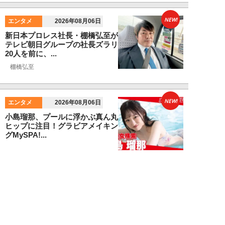
NEW!
エンタメ
2026年08月06日
新日本プロレス社長・棚橋弘至が
テレビ朝日グループの社長ズラリ
20人を前に、...
棚橋弘至
NEW!
エンタメ
2026年08月06日
小島瑠那、プールに浮かぶ真ん丸
ヒップに注目！グラビアメイキン
グMySPA!...
NEW!
エンタメ
2026年08月06日
unFinale Tokyo・小島瑠那、8年
ぶりグラビアで魅せた“えちえ
ち...