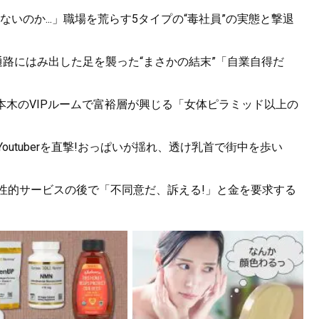
いのか...」職場を荒らす5タイプの“毒社員”の実態と撃退
.通路にはみ出した足を襲った“まさかの結末”「自業自得だ
六本木のVIPルームで富裕層が興じる「女体ピラミッド以上の
utuberを直撃!おっぱいが揺れ、透け乳首で街中を歩い
。性的サービスの後で「不同意だ、訴える!」と金を要求する