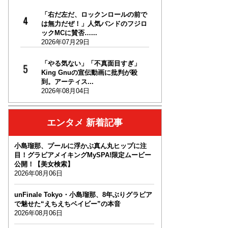
「右だ左だ、ロックンロールの前で
は無力だぜ！」人気バンドのフジロ
ックMCに賛否…...
2026年07月29日
「やる気ない」「不真面目すぎ」
King Gnuの宣伝動画に批判が殺
到。アーティス...
2026年08月04日
エンタメ 新着記事
小島瑠那、プールに浮かぶ真ん丸ヒップに注
目！グラビアメイキングMySPA!限定ムービー
公開！【美女検索】
2026年08月06日
unFinale Tokyo・小島瑠那、8年ぶりグラビア
で魅せた“えちえちベイビー”の本音
2026年08月06日