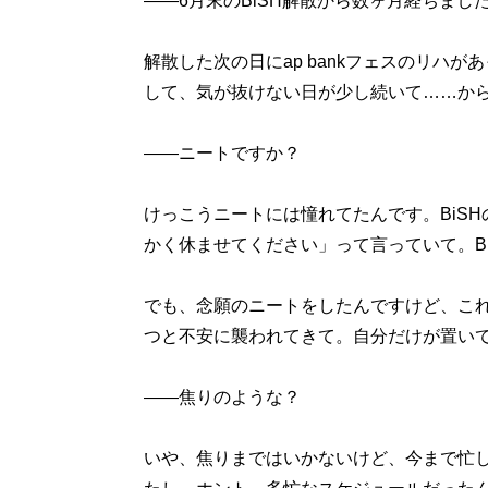
――6月末のBiSH解散から数ヶ月経ちま
解散した次の日にap bankフェスのリハ
して、気が抜けない日が少し続いて……か
――ニートですか？
けっこうニートには憧れてたんです。BiS
かく休ませてください」って言っていて。B
でも、念願のニートをしたんですけど、こ
つと不安に襲われてきて。自分だけが置い
――焦りのような？
いや、焦りまではいかないけど、今まで忙