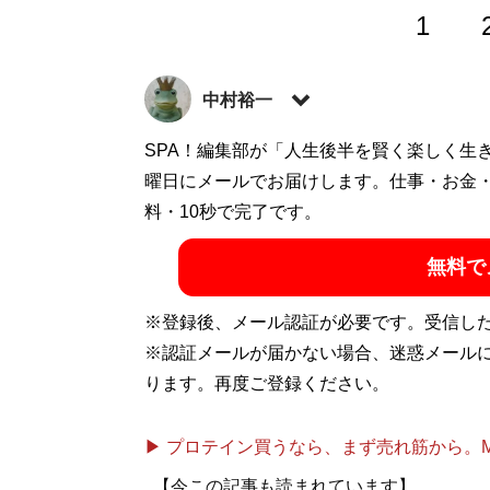
1
中村裕一
株式会社ラーニャ代表取締役。ドラマや映
SPA！編集部が「人生後半を賢く楽しく生
曜日にメールでお届けします。仕事・お金
記事一覧へ
料・10秒で完了です。
無料で
※登録後、メール認証が必要です。受信し
※認証メールが届かない場合、迷惑メール
ります。再度ご登録ください。
▶ プロテイン買うなら、まず売れ筋から。Mypr
【今この記事も読まれています】