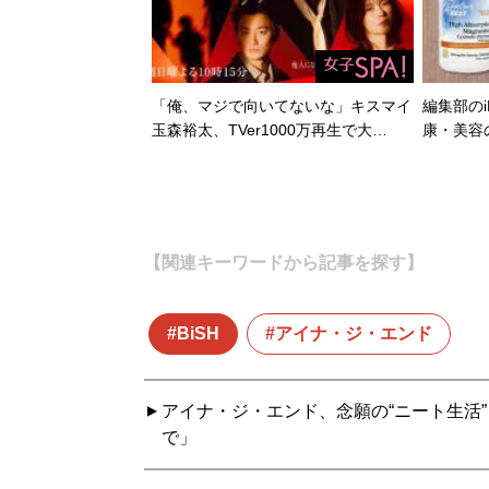
「俺、マジで向いてないな」キスマイ
編集部のi
玉森裕太、TVer1000万再生で大…
康・美容
【関連キーワードから記事を探す】
BiSH
アイナ・ジ・エンド
アイナ・ジ・エンド、念願の“ニート生活”
で」