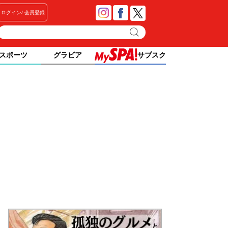
ログイン
会員登録
スポーツ
グラビア
サブスク