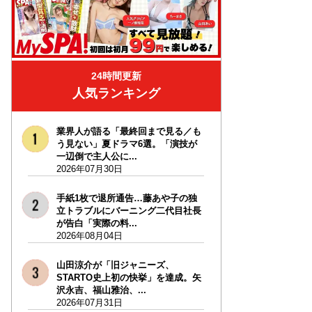
24時間更新
人気ランキング
業界人が語る「最終回まで見る／も
う見ない」夏ドラマ6選。「演技が
一辺倒で主人公に...
2026年07月30日
手紙1枚で退所通告…藤あや子の独
立トラブルにバーニング二代目社長
が告白「実際の料...
2026年08月04日
山田涼介が「旧ジャニーズ、
STARTO史上初の快挙」を達成。矢
沢永吉、福山雅治、...
2026年07月31日