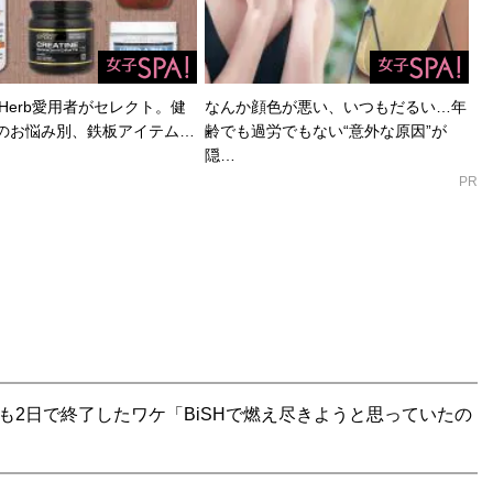
Herb愛用者がセレクト。健
なんか顔色が悪い、いつもだるい…年
のお悩み別、鉄板アイテム…
齢でも過労でもない“意外な原因”が
隠…
PR
も2日で終了したワケ「BiSHで燃え尽きようと思っていたの