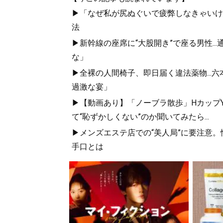
▶「なぜ私が尻ぬぐいで疲弊しなきゃいけな
法
▶新幹線の座席に“大股開き”で座る男性..
な」
▶全裸の人間椅子、即日届く違法薬物...
過激な宴」
▶【動画あり】「ノーブラ散歩」HカップYo
て“恥ずかしくない”のか聞いてみたら...
▶メンズエステ店での“美人局”に要注意
手口とは