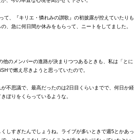
したが、今の率直な心境を聞かせて下さい。
があって、『キリエ・憐れみの讃歌』の初披露が控えていたりも
らの、急に何日間か休みをもらって、ニートをしてました。
Hの他のメンバーの進路が決まりつつあるときも、私は「とに
iSHで燃え尽きようと思っていたので。
れが不思議で、最高だったのは2日目くらいまでで、何日か経
てきぼりをくらっているような。
しくしすぎたんでしょうね。ライブが多いときで週5とかあっ