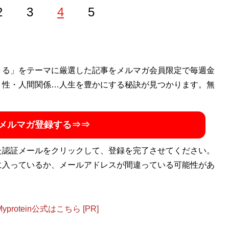
2
3
4
5
画の執筆を行うライター。Xアカウント：
きる」をテーマに厳選した記事をメルマガ会員限定で毎週金
@Yuichitter
・性・人間関係…人生を豊かにする秘訣が見つかります。無
メルマガ登録する⇒⇒
た認証メールをクリックして、登録を完了させてください。
に入っているか、メールアドレスが間違っている可能性があ
otein公式はこちら [PR]