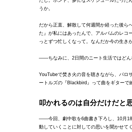
たし。ホント、多忙なスケジュールだった
うか。
だから正直、解散して何週間か経った後ら
た』が私にはあったんで、アルバムのレコ
っとずつ忙しくなって。なんだか今の生き
――ちなみに、2日間のニート生活ではどん
YouTubeで焚き火の音を聴きながら、パ
ートルズの『Blackbird』って曲をギター
叩かれるのは自分だけだと
――今回、劇中歌を6曲書き下ろし、10月1
動していくことに対しての思いを聞かせて