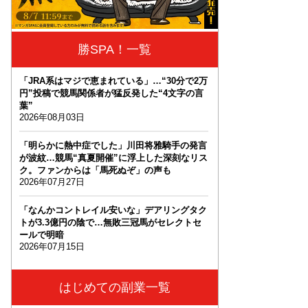
勝SPA！一覧
「JRA系はマジで恵まれている」…“30分で2万
円”投稿で競馬関係者が猛反発した“4文字の言
葉”
2026年08月03日
「明らかに熱中症でした」川田将雅騎手の発言
が波紋…競馬“真夏開催”に浮上した深刻なリス
ク。ファンからは「馬死ぬぞ」の声も
2026年07月27日
「なんかコントレイル安いな」デアリングタク
トが3.3億円の陰で…無敗三冠馬がセレクトセ
ールで明暗
2026年07月15日
はじめての副業一覧