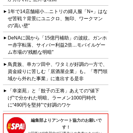
1年で14店舗縮小…ニトリの婦人服「N+」はな
ぜ苦戦？背景にユニクロ、無印、ワークマン
の“高い壁”
DeNAに国から「15億円補助」の波紋。ガンホ
ー赤字転落、サイバー利益2倍…モバイルゲー
ム市場の“残酷な明暗”
鳥貴族、串カツ田中、ワタミが好調の一方で、
資金繰りに苦しむ「居酒屋企業」も。「専門領
域から外れた事業」に進出する是非
「幸楽苑」と「餃子の王将」あえての“値下
げ”で分かれた明暗。ラーメン1000円時代
に“490円を堅持”で好調のワケ