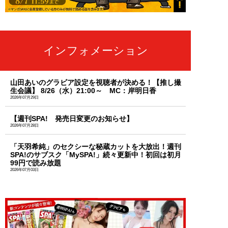
インフォメーション
山田あいのグラビア設定を視聴者が決める！【推し撮
生会議】 8/26（水）21:00～ MC：岸明日香
2026年07月29日
【週刊SPA! 発売日変更のお知らせ】
2026年07月28日
「天羽希純」のセクシーな秘蔵カットを大放出！週刊
SPA!のサブスク「MySPA!」続々更新中！初回は初月
99円で読み放題
2026年07月03日