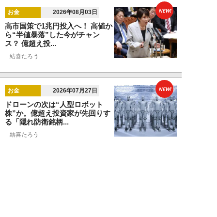
NEW!
お金
2026年08月03日
高市国策で1兆円投入へ！ 高値か
ら“半値暴落”した今がチャン
ス？ 億超え投...
結喜たろう
NEW!
お金
2026年07月27日
ドローンの次は“人型ロボット
株”か。億超え投資家が先回りす
る「隠れ防衛銘柄...
結喜たろう
NEW!
お金
2026年07月27日
父の遺産5000万円で兄弟が絶縁
「長男だから」「介護したのは
私」家族が“争...
渡辺智