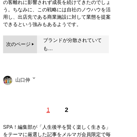
の客離れに影響されず成長を続けてきたのでしょ
う。ちなみに、この戦略には自社のノウハウを活
用し、出店先である商業施設に対して業態を提案
できるという強みもあるようです。
ブランドが分散されていて
次のページ
も…
山口伸
経済・テクノロジー・不動産分野のライター。企業分析
1
2
や都市開発の記事を執筆する。取得した資格は簿記、フ
ァイナンシャルプランナー。趣味は経済関係の本や決算
書を読むこと。 Twitter：
@shin_yamaguchi_
SPA！編集部が「人生後半を賢く楽しく生きる」
をテーマに厳選した記事をメルマガ会員限定で毎