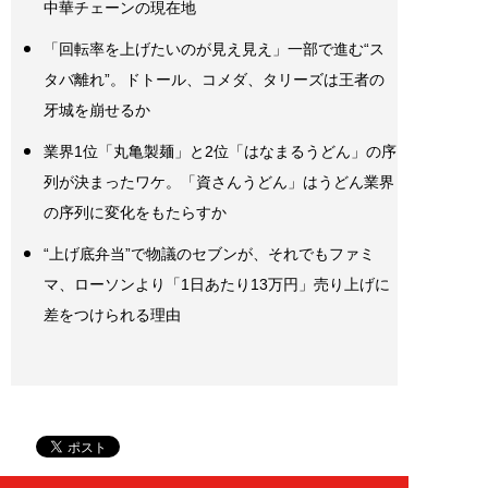
中華チェーンの現在地
「回転率を上げたいのが見え見え」一部で進む“ス
タバ離れ”。ドトール、コメダ、タリーズは王者の
牙城を崩せるか
業界1位「丸亀製麺」と2位「はなまるうどん」の序
列が決まったワケ。「資さんうどん」はうどん業界
の序列に変化をもたらすか
“上げ底弁当”で物議のセブンが、それでもファミ
マ、ローソンより「1日あたり13万円」売り上げに
差をつけられる理由