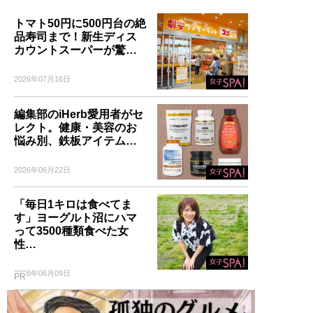
トマト50円に500円台の絶
品寿司まで！新生ディス
カウントスーパーが驚…
2026年07月16日
編集部のiHerb愛用者がセ
レクト。健康・美容のお
悩み別、鉄板アイテム…
2026年06月22日
「毎日1キロは食べてま
す」ヨーグルト沼にハマ
って3500種類食べた女
性…
2026年06月09日
PR