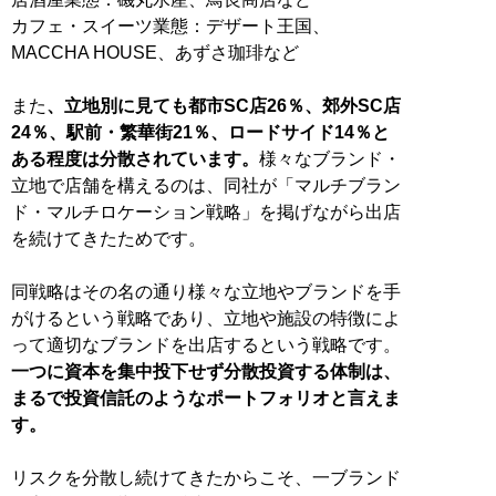
カフェ・スイーツ業態：デザート王国、
MACCHA HOUSE、あずさ珈琲など
また
、立地別に見ても都市SC店26％、郊外SC店
24％、駅前・繁華街21％、ロードサイド14％と
ある程度は分散されています。
様々なブランド・
立地で店舗を構えるのは、同社が「マルチブラン
ド・マルチロケーション戦略」を掲げながら出店
を続けてきたためです。
同戦略はその名の通り様々な立地やブランドを手
がけるという戦略であり、立地や施設の特徴によ
って適切なブランドを出店するという戦略です。
一つに資本を集中投下せず分散投資する体制は、
まるで投資信託のようなポートフォリオと言えま
す。
リスクを分散し続けてきたからこそ、一ブランド