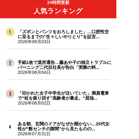
24時間更新
人気ランキング
「ズボンとパンツをおろしました」…口腔性交
に至るまでの“生々しいやりとり”を証言...
2026年08月03日
手紙1枚で退所通告…藤あや子の独立トラブルに
バーニング二代目社長が告白「実際の料...
2026年08月04日
「叩かれた女子中学生が泣いていた」満員電車
で“杖を振り回す”高齢者が暴走。“屈強...
2026年08月02日
ある朝、玄関のドアがなぜか開かない…20代女
性が“数センチの隙間”から見たものの...
2026年07月31日