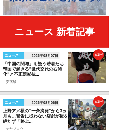
ニュース 新着記事
NEW!
ニュース
2026年08月07日
「中国の関与」を疑う若者たち…
韓国で起きる“世代交代の右傾
化”と不正選挙抗...
安宿緑
NEW!
ニュース
2026年08月06日
上野アメ横の“一斉摘発”から3ヵ
月も…警告に従わない店舗が後を
絶たず「路上...
デヤブロウ