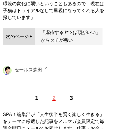
環境の変化に弱いということもあるので、現在は
子猫はトライアルなしで里親になってくれる人を
探しています」
「虐待するヤツは頭がいい」
次のページ
からタチが悪い
セールス森田
Web編集者兼ライター。フリーライター・動画編集者を
1
2
3
経て、現在は日刊SPA！編集・インタビュー記事の執筆
を中心に活動中。全国各地の取材に出向くフットワーク
の軽さがセールスポイント
SPA！編集部が「人生後半を賢く楽しく生きる」
X（旧Twitter）
salesmorita32
をテーマに厳選した記事をメルマガ会員限定で毎
週金曜日にメールでお届けします。仕事・お金・