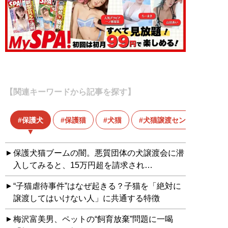
【関連キーワードから記事を探す】
保護犬
保護猫
犬猫
犬猫譲渡センター
保護犬猫ブームの闇。悪質団体の犬譲渡会に潜
入してみると、15万円超を請求され…
“子猫虐待事件”はなぜ起きる？子猫を「絶対に
譲渡してはいけない人」に共通する特徴
梅沢富美男、ペットの“飼育放棄”問題に一喝