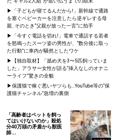
た“ギャル2人組”が追い払うまでの顛末
▶「子どもが寝てるんだから!」新幹線で通路
を塞ぐベビーカーを注意したら逆ギレする母
親...そのとき“父親が放った一言”に拍手
▶「今すぐ電話を切れ!」電車で通話する若者
を怒鳴ったスーツ姿の男性が、“数分後に取っ
た行動”に車内が騒然としたワケ
▶【独自取材】「舐め犬を3〜5匹飼っていま
した」アラサー女性が語る“挿入なしのオナニ
ーライフ”驚きの全貌
▶保護猫で稼ぐ悪いヤツらも...YouTube等の“保
護猫チャンネル”急増の裏側
「高齢者はペットを飼っ
てはいけないのか」殺処
分40万頭の矛盾から獣医
師…