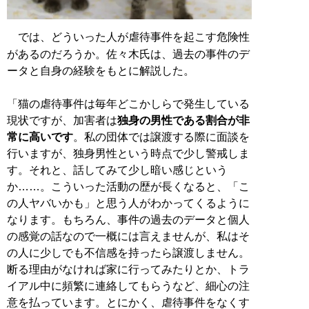
では、どういった人が虐待事件を起こす危険性
があるのだろうか。佐々木氏は、過去の事件のデ
ータと自身の経験をもとに解説した。
「猫の虐待事件は毎年どこかしらで発生している
現状ですが、加害者は
独身の男性である割合が非
常に高いです
。私の団体では譲渡する際に面談を
行いますが、独身男性という時点で少し警戒しま
す。それと、話してみて少し暗い感じという
か……。こういった活動の歴が長くなると、「こ
の人ヤバいかも」と思う人がわかってくるように
なります。もちろん、事件の過去のデータと個人
の感覚の話なので一概には言えませんが、私はそ
の人に少しでも不信感を持ったら譲渡しません。
断る理由がなければ家に行ってみたりとか、トラ
イアル中に頻繁に連絡してもらうなど、細心の注
意を払っています。とにかく、虐待事件をなくす