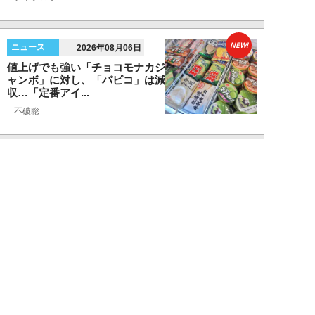
NEW!
ニュース
2026年08月06日
値上げでも強い「チョコモナカジ
ャンボ」に対し、「パピコ」は減
収…「定番アイ...
不破聡
NEW!
ニュース
2026年08月05日
なぜワイドショーは「酷暑」を連
呼する？ 山口真由が明かす、テ
レビが天気ネタ...
山口真由
NEW!
ニュース
2026年08月05日
やまゆり園事件から10年。乙武
洋匡が問う「私たちの心にも“植