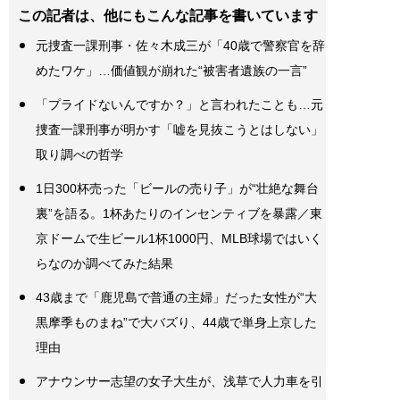
この記者は、他にもこんな記事を書いています
元捜査一課刑事・佐々木成三が「40歳で警察官を辞
めたワケ」…価値観が崩れた“被害者遺族の一言”
「プライドないんですか？」と言われたことも…元
捜査一課刑事が明かす「嘘を見抜こうとはしない」
取り調べの哲学
1日300杯売った「ビールの売り子」が“壮絶な舞台
裏”を語る。1杯あたりのインセンティブを暴露／東
京ドームで生ビール1杯1000円、MLB球場ではいく
らなのか調べてみた結果
43歳まで「鹿児島で普通の主婦」だった女性が“大
黒摩季ものまね”で大バズり、44歳で単身上京した
理由
アナウンサー志望の女子大生が、浅草で人力車を引