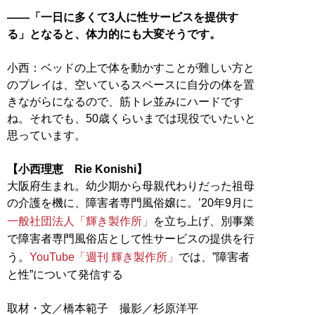
――「一日に多くて3人に性サービスを提供す
る」となると、体力的にも大変そうです。
小西：ベッドの上で体を動かすことが難しい方と
のプレイは、空いているスペースに自分の体を置
きながらになるので、筋トレ並みにハードです
ね。それでも、50歳くらいまでは現役でいたいと
思っています。
【小西理恵 Rie Konishi】
大阪府生まれ。幼少期から母親代わりだった祖母
の介護を機に、障害者専門風俗嬢に。’20年9月に
一般社団法人「輝き製作所」
を立ち上げ、別事業
で障害者専門風俗店として性サービスの提供を行
う。
YouTube「週刊 輝き製作所」
では、”障害者
と性”について発信する
取材・文／橋本範子 撮影／杉原洋平