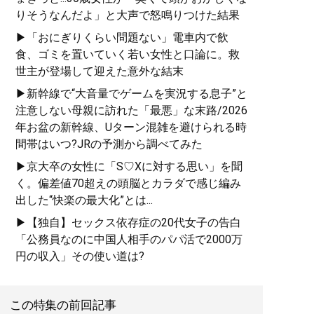
りそうなんだよ」と大声で怒鳴りつけた結果
▶「おにぎりくらい問題ない」電車内で飲
食、ゴミを置いていく若い女性と口論に。救
世主が登場して迎えた意外な結末
▶新幹線で“大音量でゲームを実況する息子”と
注意しない母親に訪れた「最悪」な末路/2026
年お盆の新幹線、Uターン混雑を避けられる時
間帯はいつ?JRの予測から調べてみた
▶京大卒の女性に「S♡Xに対する思い」を聞
く。偏差値70超えの頭脳とカラダで感じ編み
出した“快楽の最大化”とは...
▶【独自】セックス依存症の20代女子の告白
「公務員なのに中国人相手のパパ活で2000万
円の収入」その使い道は?
この特集の前回記事