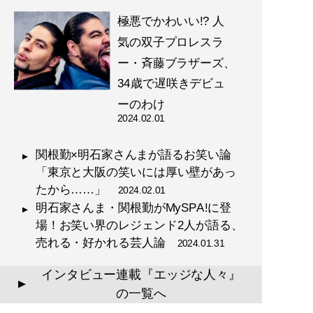
極悪でかわいい!? 人
気の双子プロレスラ
ー・斉藤ブラザーズ、
34歳で遅咲きデビュ
ーのわけ
2024.02.01
関根勤×明石家さんまが語るお笑い論
「東京と大阪の笑いには厚い壁があっ
たから……」
2024.02.01
明石家さんま・関根勤がMySPA!に登
場！お笑い界のレジェンド2人が語る、
売れる・好かれる芸人論
2024.01.31
インタビュー連載『エッジな人々』
▲
の一覧へ