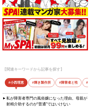
【関連キーワードから記事を探す】
小西理恵
輝き製作所
障害者と性
障害者専門
私が障害者専門の風俗嬢になった理由。母親が
射精介助するのが“普通”ではいけない