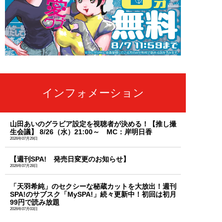
インフォメーション
山田あいのグラビア設定を視聴者が決める！【推し撮
生会議】 8/26（水）21:00～ MC：岸明日香
2026年07月29日
【週刊SPA! 発売日変更のお知らせ】
2026年07月28日
「天羽希純」のセクシーな秘蔵カットを大放出！週刊
SPA!のサブスク「MySPA!」続々更新中！初回は初月
99円で読み放題
2026年07月03日