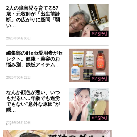
2人の障害児を育てる57
歳・元牧師が「出生前診
断」の広がりに疑問「弱
い…
2026年04月06日
編集部のiHerb愛用者がセ
レクト。健康・美容のお
悩み別、鉄板アイテム…
2026年06月22日
なんか顔色が悪い、いつ
もだるい…年齢でも過労
でもない“意外な原因”が
隠…
2026年06月30日
PR