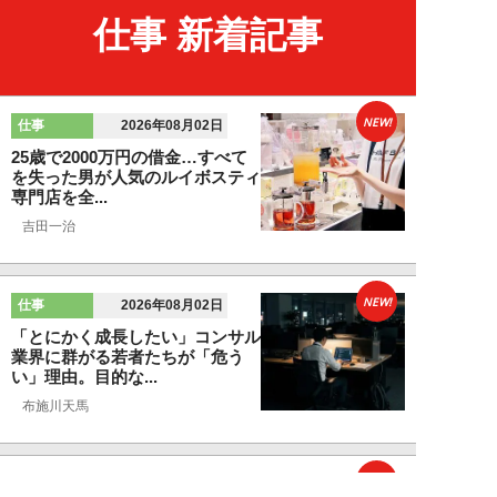
仕事 新着記事
NEW!
仕事
2026年08月02日
25歳で2000万円の借金…すべて
を失った男が人気のルイボスティ
専門店を全...
吉田一治
NEW!
仕事
2026年08月02日
「とにかく成長したい」コンサル
業界に群がる若者たちが「危う
い」理由。目的な...
布施川天馬
NEW!
仕事
2026年08月02日