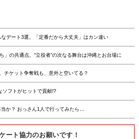
ちなデート3選。「定番だから大丈夫」はカン違い
んち」の共通点。“立役者”の次なる舞台は沖縄とお台場に
みた。チケット争奪戦も、意外と空いてる？
なソフトがヒットで貢献!?
本当か？ おっさん1人で行ってみたら…