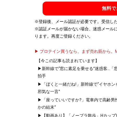
無料で
※登録後、メール認証が必要です。受信し
※認証メールが届かない場合、迷惑メール
ります。再度ご登録ください。
▶ プロテイン買うなら、まず売れ筋から。Mypr
【今この記事も読まれています】
▶新幹線で“窓に素足を乗せる”迷惑客..
拍手
▶「ぼくと一緒だね!」新幹線で“イヤホン
邪気な一言”
▶「座っていいですか?」電車内で高齢男性
かの結末”
▶【動画あり】「ノーブラ散歩」HカップYo