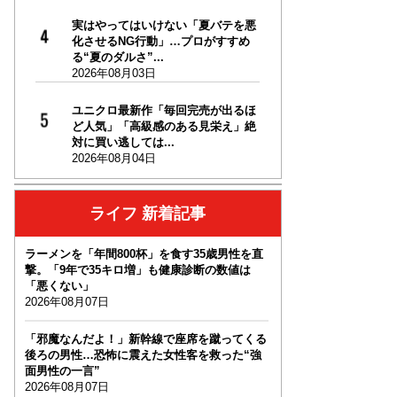
実はやってはいけない「夏バテを悪
化させるNG行動」…プロがすすめ
る“夏のダルさ”...
2026年08月03日
ユニクロ最新作「毎回完売が出るほ
ど人気」「高級感のある見栄え」絶
対に買い逃しては...
2026年08月04日
ライフ 新着記事
ラーメンを「年間800杯」を食す35歳男性を直
撃。「9年で35キロ増」も健康診断の数値は
「悪くない」
2026年08月07日
「邪魔なんだよ！」新幹線で座席を蹴ってくる
後ろの男性…恐怖に震えた女性客を救った“強
面男性の一言”
2026年08月07日