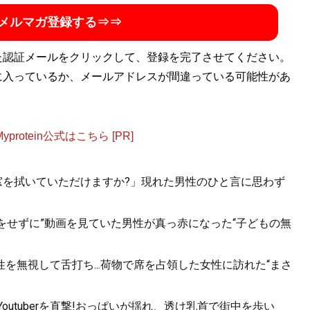
メルマガ登録する⇒⇒
た認証メールをクリックして、登録を完了させてください。
に入っているか、メールアドレスが間違っている可能性があ
otein公式はこちら [PR]
.「窓を拭いていただけますか?」現れた男性のひと言に思わず
をせずに”動画を見ていた男性が真っ赤になった“子どもの無
を無視して舌打ち...荷物で席を占領した女性に訪れた“まさ
utuberを直撃!おっぱいが揺れ、透け乳首で街中を歩い