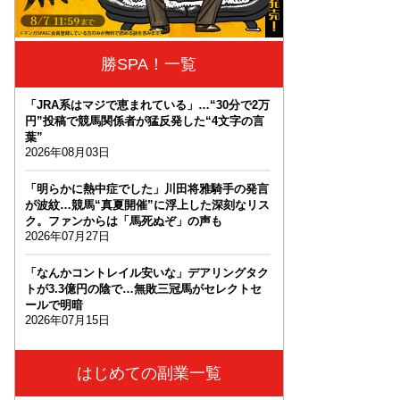
勝SPA！一覧
「JRA系はマジで恵まれている」…“30分で2万
円”投稿で競馬関係者が猛反発した“4文字の言
葉”
2026年08月03日
「明らかに熱中症でした」川田将雅騎手の発言
が波紋…競馬“真夏開催”に浮上した深刻なリス
ク。ファンからは「馬死ぬぞ」の声も
2026年07月27日
「なんかコントレイル安いな」デアリングタク
トが3.3億円の陰で…無敗三冠馬がセレクトセ
ールで明暗
2026年07月15日
はじめての副業一覧