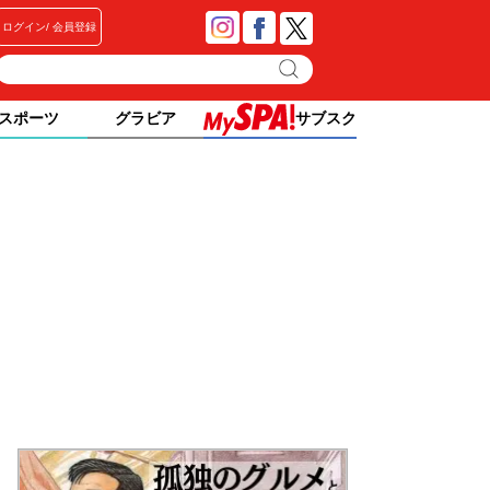
ログイン
会員登録
スポーツ
グラビア
サブスク