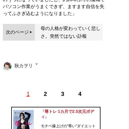
パソコン作業がうまくできず、ますます自信を失
ってふさぎ込むようになりました」
母の人格が変わっていく悲し
次のページ
さ。突然ではない訃報
秋カヲリ
元恋愛依存症の心理カウンセラー・文筆家。一児の母。
1
2
3
4
YouTuberメディア「スター研究所」編集長。人間オタク
で「なんでなんで」と質問責めして分析するのが趣味。
性とジェンダーの話を好む
尊トレ 1カ月で2.5次元ボデ
『
記事一覧へ
ィ
』
モチベ爆上げの“尊い”ダイエット