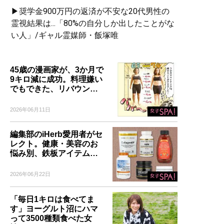
▶奨学金900万円の返済が不安な20代男性の
霊視結果は...「80%の自分しか出したことがな
い人」/ギャル霊媒師・飯塚唯
45歳の漫画家が、3か月で
9キロ減に成功。料理嫌い
でもできた、リバウン…
2026年06月11日
編集部のiHerb愛用者がセ
レクト。健康・美容のお
悩み別、鉄板アイテム…
2026年06月22日
「毎日1キロは食べてま
す」ヨーグルト沼にハマ
って3500種類食べた女