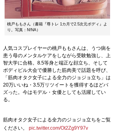
桃戸ももさん（書籍『尊トレ 1カ月で2.5次元ボディ』よ
り。写真：N!NA）
人気コスプレイヤーの桃戸ももさんは、うつ病を
患う母のメンタルケアをしながら受験勉強し、上
智大学に合格。8.5等身と端正な顔立ち、そして
ボディビル大会で優勝した筋肉美で話題を呼び、
「筋肉オタク女子による全力のジョジョ立ち」は
20万いいね・3.5万リツイートを獲得するほどバ
ズった。今はモデル・女優としても活躍してい
る。
筋肉オタク女子による全力のジョジョ立ちをご覧
ください。
pic.twitter.com/Ot2Zg9Y97v