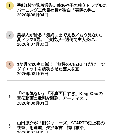
手紙1枚で退所通告…藤あや子の独立トラブルに
バーニング二代目社長が告白「実際の料...
2026年08月04日
業界人が語る「最終回まで見る／もう見ない」
夏ドラマ6選。「演技が一辺倒で主人公に...
2026年07月30日
3か月で20キロ減！「無料のChatGPTだけ」で
ダイエットを成功させた芸人を直...
2026年08月05日
「やる気ない」「不真面目すぎ」King Gnuの
宣伝動画に批判が殺到。アーティス...
2026年08月04日
山田涼介が「旧ジャニーズ、STARTO史上初の
快挙」を達成。矢沢永吉、福山雅治、...
2026年07月31日