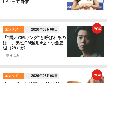
いいって自信...
NEW!
エンタメ
2026年08月08日
「“隠れCMキング”と呼ばれるの
は…」男性CM起用4位・小倉史
也（29）が...
望月ふみ
NEW!
エンタメ
2026年08月08日
「マッチョこそ強い」MAX鈴木
が語る、大食い業界の新しい潮
流。日本の現王者...
寺西ジャジューカ
NEW!
エンタメ
2026年08月08日