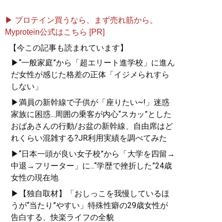
▶ プロテイン買うなら、まず売れ筋から。
Myprotein公式はこちら [PR]
【今この記事も読まれています】
▶“一般家庭”から「超エリート進学校」に進ん
だ女性が感じた格差の正体「イジメられすら
しない」
▶満員の新幹線で子供が「座りたい~!」迷惑
家族に困惑...周囲の乗客が内心“スカッ”とした
おばあさんの行動/お盆の新幹線、自由席はど
れくらい混雑する?JR利用実績を調べてみた
▶“日本一頭が良い女子校”から「大学を四留→
中退→フリーター」に...“学歴で挫折した”24歳
女性の現在地
▶【独自取材】「おしっこを我慢しているほ
うが“当たり”やすい」特殊性癖の29歳女性が
告白する、快楽ライフの全貌