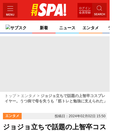
ログイン
会員登録
サブスク
新着
ニュース
エンタメ
ライフ
トップ
エンタメ
ジョジョ立ちで話題の上智卒コスプレ
イヤー。うつ病で母を失うも「筋トレと勉強に支えられた」
エンタメ
投稿日：2024年02月02日 15:50
ジョジョ立ちで話題の上智卒コス