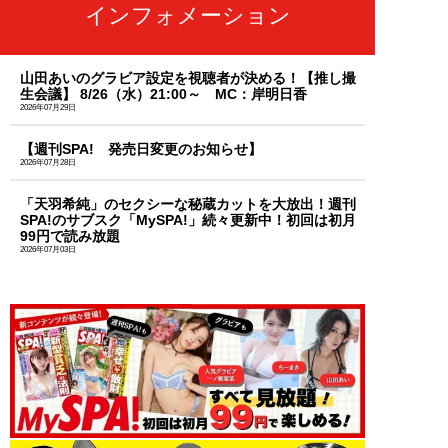
インフォメーション
山田あいのグラビア設定を視聴者が決める！【推し撮
生会議】 8/26（水）21:00～ MC：岸明日香
2026年07月29日
【週刊SPA! 発売日変更のお知らせ】
2026年07月28日
「天羽希純」のセクシーな秘蔵カットを大放出！週刊
SPA!のサブスク「MySPA!」続々更新中！初回は初月
99円で読み放題
2026年07月03日