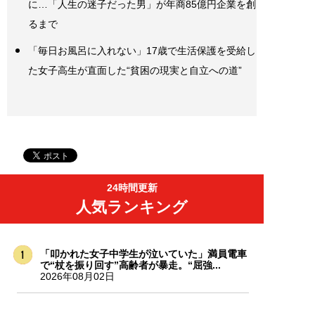
に…「人生の迷子だった男」が年商85億円企業を創
るまで
「毎日お風呂に入れない」17歳で生活保護を受給し
た女子高生が直面した“貧困の現実と自立への道”
24時間更新
人気ランキング
「叩かれた女子中学生が泣いていた」満員電車
で“杖を振り回す”高齢者が暴走。“屈強...
2026年08月02日