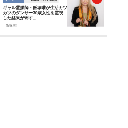
ギャル霊媒師・飯塚唯が生活カツ
カツのダンサー30歳女性を霊視
した結果が怖す...
飯塚 唯
NEW!
ライフ
2026年08月09日
「新しい家族にお金をかけたい」
父親の身勝手な言い分で家を追い
出された22才...
黒島暁生
NEW!
ライフ
2026年08月09日
『孤独のグルメ』原作者がアメリ
カンなハンバーガー屋で夢中にな
った“完全和風...
久住昌之