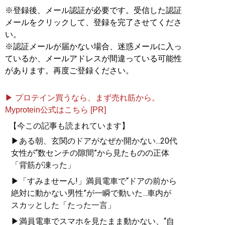
※登録後、メール認証が必要です。受信した認証
メールをクリックして、登録を完了させてくださ
い。
※認証メールが届かない場合、迷惑メールに入っ
ているか、メールアドレスが間違っている可能性
があります。再度ご登録ください。
▶ プロテイン買うなら、まず売れ筋から。
Myprotein公式はこちら [PR]
【今この記事も読まれています】
▶ある朝、玄関のドアがなぜか開かない...20代
女性が“数センチの隙間”から見たものの正体
「背筋が凍った」
▶「すみませーん!」満員電車で“ドアの前から
絶対に動かない男性”が一瞬で動いた...車内が
スカッとした「たった一言」
▶満員電車でスマホを見たまま動かない、“自