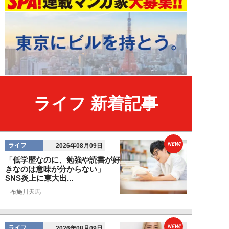
ライフ 新着記事
NEW!
ライフ
2026年08月09日
「低学歴なのに、勉強や読書が好
きなのは意味が分からない」
SNS炎上に東大出...
布施川天馬
NEW!
ライフ
2026年08月09日