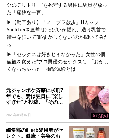
分のテリトリー”を死守する男性に駅員が放っ
た「痛快な一言」
▶【動画あり】「ノーブラ散歩」Hカップ
Youtuberを直撃!おっぱいが揺れ、透け乳首で
街中を歩いて“恥ずかしくない”のか聞いてみた
ら...
▶「セックスは好きじゃなかった」女性の価
値観を変えた“プロ男優のセックス”。「おかし
くなっちゃった」衝撃体験とは
元ジャンポケ斉藤に求刑7
年でも、妻は翌日に“楽し
すぎた“と投稿。「その…
2026年08月07日
編集部のiHerb愛用者がセ
レクト。健康・美容のお