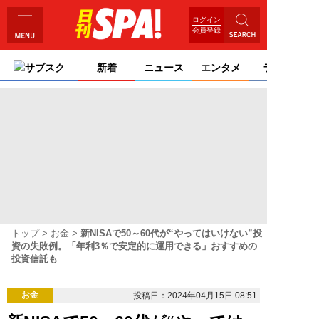
ログイン
会員登録
サブスク
新着
ニュース
エンタメ
ライフ
トップ
お金
新NISAで50～60代が“やってはいけない”投
資の失敗例。「年利3％で安定的に運用できる」おすすめの
投資信託も
お金
投稿日：2024年04月15日 08:51