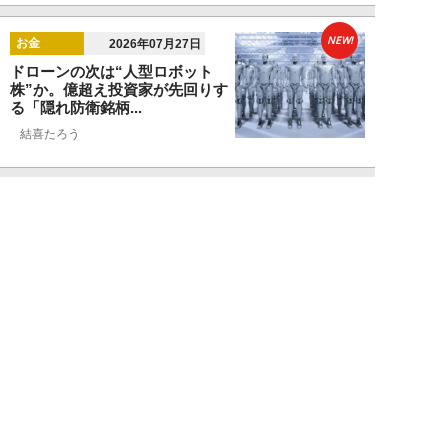
NEW!
お金
2026年07月27日
ドローンの次は“人型ロボット
株”か。億超え投資家が先回りす
る「隠れ防衛銘柄...
結喜たろう
NEW!
お金
2026年07月27日
父の遺産5000万円で兄弟が絶縁
「長男だから」「介護したのは
私」家族が“争...
渡辺智
NEW!
お金
2026年07月22日
元銀行員が明かす「お金持ちほど
やらないこと」本当に豊かな人に
は“共通点”が...