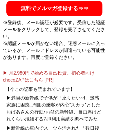
無料でメルマガ登録する⇒⇒
記事一覧へ
※登録後、メール認証が必要です。受信した認証
メールをクリックして、登録を完了させてくださ
い。
※認証メールが届かない場合、迷惑メールに入っ
ているか、メールアドレスが間違っている可能性
があります。再度ご登録ください。
▶ 月2,980円で始める自己投資。初心者向け
chocoZAPはこちら [PR]
【今この記事も読まれています】
▶満員の新幹線で子供が「座りたい~!」迷惑
家族に困惑...周囲の乗客が内心“スカッ”とした
おばあさんの行動/お盆の新幹線、自由席はど
れくらい混雑する?JR利用実績を調べてみた
▶新幹線の車内でスーツを汚された「数日後