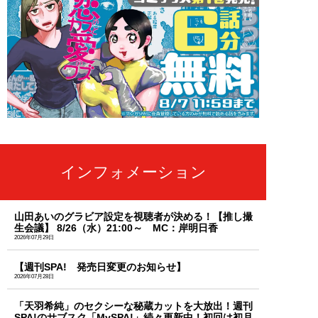
インフォメーション
山田あいのグラビア設定を視聴者が決める！【推し撮
生会議】 8/26（水）21:00～ MC：岸明日香
2026年07月29日
【週刊SPA! 発売日変更のお知らせ】
2026年07月28日
「天羽希純」のセクシーな秘蔵カットを大放出！週刊
SPA!のサブスク「MySPA!」続々更新中！初回は初月