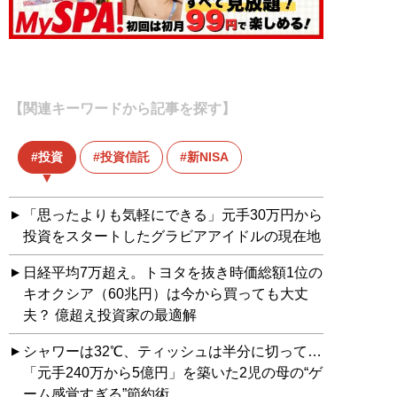
【関連キーワードから記事を探す】
投資
投資信託
新NISA
「思ったよりも気軽にできる」元手30万円から
投資をスタートしたグラビアアイドルの現在地
日経平均7万超え。トヨタを抜き時価総額1位の
キオクシア（60兆円）は今から買っても大丈
夫？ 億超え投資家の最適解
シャワーは32℃、ティッシュは半分に切って…
「元手240万から5億円」を築いた2児の母の“ゲ
ーム感覚すぎる”節約術