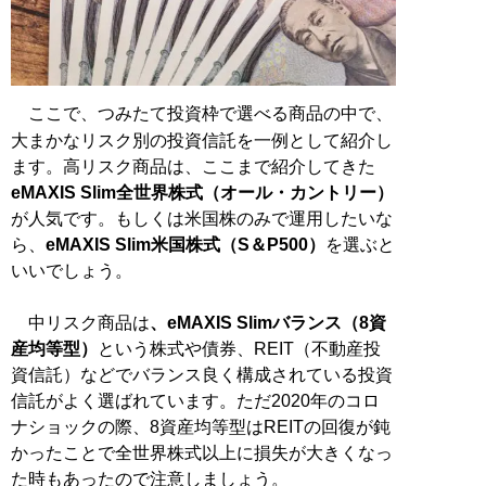
ここで、つみたて投資枠で選べる商品の中で、
大まかなリスク別の投資信託を一例として紹介し
ます。高リスク商品は、ここまで紹介してきた
eMAXIS Slim全世界株式（オール・カントリー）
が人気です。もしくは米国株のみで運用したいな
ら、
eMAXIS Slim米国株式（S＆P500）
を選ぶと
いいでしょう。
中リスク商品は
、eMAXIS Slimバランス（8資
産均等型）
という株式や債券、REIT（不動産投
資信託）などでバランス良く構成されている投資
信託がよく選ばれています。ただ2020年のコロ
ナショックの際、8資産均等型はREITの回復が鈍
かったことで全世界株式以上に損失が大きくなっ
た時もあったので注意しましょう。