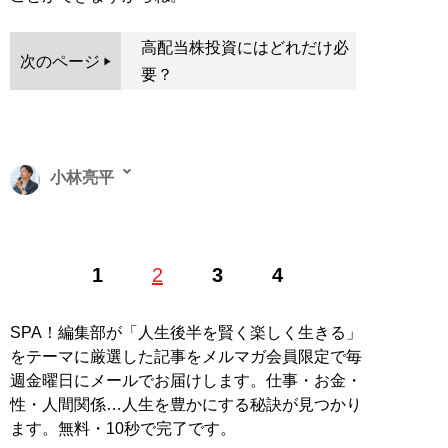
高配当株投資にはどれだけ必
次のページ
要？
小林亮平
1989年生まれ。横浜国立大学卒業後、三菱UFJ銀行に入
1
2
3
4
行。同行退社後、ブログやSNSでNISAやiDeCoなど資産
運用の入門知識を発信。現在はYouTube「
BANK
ACADEMY
」の運営に注力しており、YouTubeのチャン
SPA！編集部が「人生後半を賢く楽しく生きる」
ネル登録者数は70万人を超える。「超初心者でも理解で
をテーマに厳選した記事をメルマガ会員限定で毎
きるよう優しく伝える」をモットーに、自作のイラスト
週金曜日にメールでお届けします。仕事・お金・
を駆使した丁寧な解説が好評を得ている。著書に『
これ
性・人間関係…人生を豊かにする秘訣が見つかり
だけやれば大丈夫！ お金の不安がなくなる資産形成1年
ます。無料・10秒で完了です。
生
』(KADOKAWA)がある