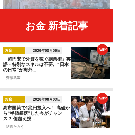
お金 新着記事
NEW!
お金
2026年08月06日
「超円安で外貨を稼ぐ副業術」英
語・特別なスキルは不要。“日本
の日常”が海外...
齊藤武宏
NEW!
お金
2026年08月03日
高市国策で1兆円投入へ！ 高値か
ら“半値暴落”した今がチャン
ス？ 億超え投...
結喜たろう