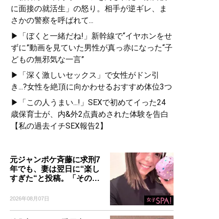
に面接の就活生」の怒り。相手が逆ギレ、ま
さかの警察を呼ばれて...
▶「ぼくと一緒だね!」新幹線で“イヤホンをせ
ずに”動画を見ていた男性が真っ赤になった“子
どもの無邪気な一言”
▶「深く激しいセックス」で女性がドン引
き...?女性を絶頂に向かわせるおすすめ体位3つ
▶「この人うまい...!」SEXで初めてイった24
歳保育士が、内&外2点責めされた体験を告白
【私の過去イチSEX報告2】
元ジャンポケ斉藤に求刑7
年でも、妻は翌日に“楽し
すぎた“と投稿。「その…
2026年08月07日