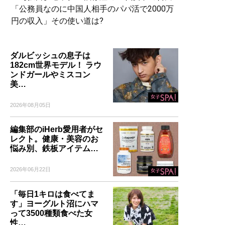
「公務員なのに中国人相手のパパ活で2000万
円の収入」その使い道は?
ダルビッシュの息子は
182cm世界モデル！ ラウ
ンドガールやミスコン
美…
2026年08月05日
編集部のiHerb愛用者がセ
レクト。健康・美容のお
悩み別、鉄板アイテム…
2026年06月22日
「毎日1キロは食べてま
す」ヨーグルト沼にハマ
って3500種類食べた女
性…