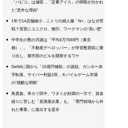
「パピコ」は減収…「定番アイス」の明暗が分かれ
た“意外な理由”
1年で14店舗縮小…ニトリの婦人服「N+」はなぜ苦
戦？背景にユニクロ、無印、ワークマンの“高い壁”
中学生の塾の月謝は「平均4万7069円（東京
都）」。「不動産デベロッパー」が学習塾買収に乗
り出し、都市部のビルを開発するワケ
DeNAに国から「15億円補助」の波紋。ガンホー赤
字転落、サイバー利益2倍…モバイルゲーム市場
の“残酷な明暗”
鳥貴族、串カツ田中、ワタミが好調の一方で、資金
繰りに苦しむ「居酒屋企業」も。「専門領域から外
れた事業」に進出する是非