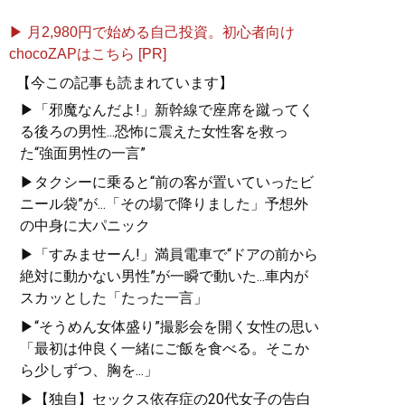
▶ 月2,980円で始める自己投資。初心者向け
chocoZAPはこちら [PR]
【今この記事も読まれています】
▶「邪魔なんだよ!」新幹線で座席を蹴ってく
る後ろの男性...恐怖に震えた女性客を救っ
た“強面男性の一言”
▶タクシーに乗ると“前の客が置いていったビ
ニール袋”が...「その場で降りました」予想外
の中身に大パニック
▶「すみませーん!」満員電車で“ドアの前から
絶対に動かない男性”が一瞬で動いた...車内が
スカッとした「たった一言」
▶“そうめん女体盛り”撮影会を開く女性の思い
「最初は仲良く一緒にご飯を食べる。そこか
ら少しずつ、胸を...」
▶【独自】セックス依存症の20代女子の告白