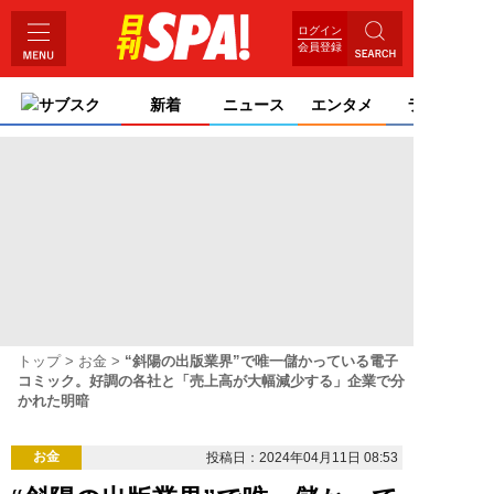
ログイン
会員登録
サブスク
新着
ニュース
エンタメ
ライフ
トップ
お金
“斜陽の出版業界”で唯一儲かっている電子
コミック。好調の各社と「売上高が大幅減少する」企業で分
かれた明暗
お金
投稿日：2024年04月11日 08:53