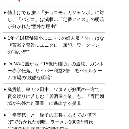
値上げでも強い「チョコモナカジャンボ」に対
し、「パピコ」は減収…「定番アイス」の明暗
が分かれた“意外な理由”
1年で14店舗縮小…ニトリの婦人服「N+」はな
ぜ苦戦？背景にユニクロ、無印、ワークマン
の“高い壁”
DeNAに国から「15億円補助」の波紋。ガンホ
ー赤字転落、サイバー利益2倍…モバイルゲー
ム市場の“残酷な明暗”
鳥貴族、串カツ田中、ワタミが好調の一方で、
資金繰りに苦しむ「居酒屋企業」も。「専門領
域から外れた事業」に進出する是非
「幸楽苑」と「餃子の王将」あえての“値下
げ”で分かれた明暗。ラーメン1000円時代
に“490円を堅持”で好調のワケ