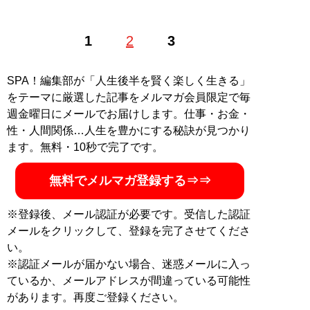
フリーライター。大企業から中小企業まで幅広く経営支
1
2
3
援を行った経験を活かし、経済や金融に関連する記事を
執筆中。得意領域は外食、ホテル、映画・ゲームなどエ
ンターテインメント業界
SPA！編集部が「人生後半を賢く楽しく生きる」
記事一覧へ
をテーマに厳選した記事をメルマガ会員限定で毎
週金曜日にメールでお届けします。仕事・お金・
性・人間関係…人生を豊かにする秘訣が見つかり
ます。無料・10秒で完了です。
無料でメルマガ登録する⇒⇒
※登録後、メール認証が必要です。受信した認証
メールをクリックして、登録を完了させてくださ
い。
※認証メールが届かない場合、迷惑メールに入っ
ているか、メールアドレスが間違っている可能性
があります。再度ご登録ください。