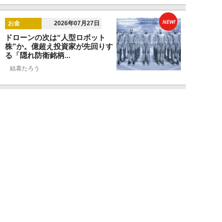
NEW!
お金
2026年07月27日
ドローンの次は“人型ロボット
株”か。億超え投資家が先回りす
る「隠れ防衛銘柄...
結喜たろう
NEW!
お金
2026年07月27日
父の遺産5000万円で兄弟が絶縁
「長男だから」「介護したのは
私」家族が“争...
渡辺智
NEW!
お金
2026年07月22日
元銀行員が明かす「お金持ちほど
やらないこと」本当に豊かな人に
は“共通点”が...