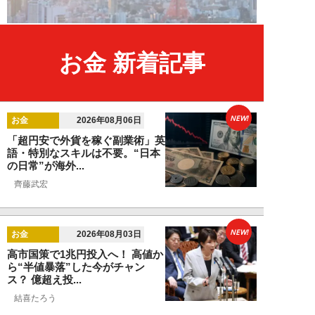
お金 新着記事
NEW!
お金
2026年08月06日
「超円安で外貨を稼ぐ副業術」英
語・特別なスキルは不要。“日本
の日常”が海外...
齊藤武宏
NEW!
お金
2026年08月03日
高市国策で1兆円投入へ！ 高値か
ら“半値暴落”した今がチャン
ス？ 億超え投...
結喜たろう