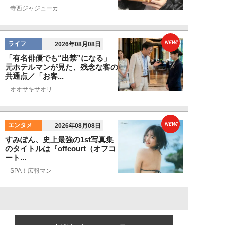
寺西ジャジューカ
NEW!
ライフ
2026年08月08日
「有名俳優でも“出禁”になる」
元ホテルマンが見た、残念な客の
共通点／「お客...
オオサキサオリ
NEW!
エンタメ
2026年08月08日
すみぽん、史上最強の1st写真集
のタイトルは『offcourt（オフコ
ート...
SPA！広報マン