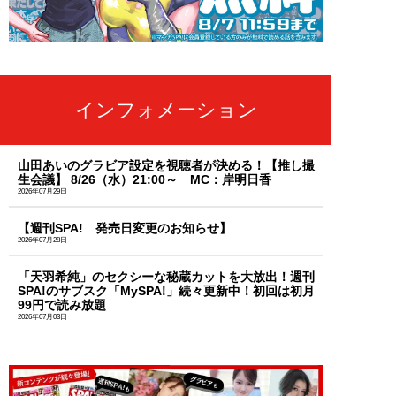
インフォメーション
山田あいのグラビア設定を視聴者が決める！【推し撮
生会議】 8/26（水）21:00～ MC：岸明日香
2026年07月29日
【週刊SPA! 発売日変更のお知らせ】
2026年07月28日
「天羽希純」のセクシーな秘蔵カットを大放出！週刊
SPA!のサブスク「MySPA!」続々更新中！初回は初月
99円で読み放題
2026年07月03日