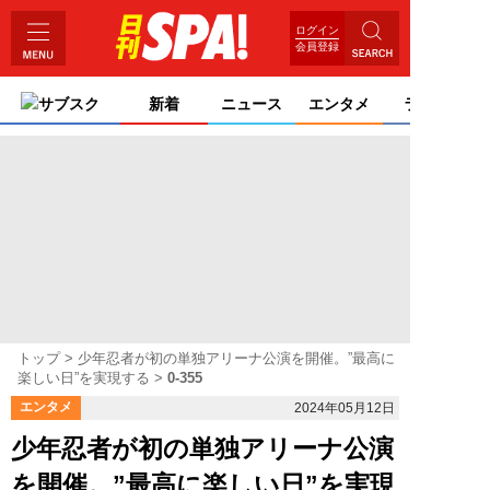
ログイン
会員登録
サブスク
新着
ニュース
エンタメ
ライフ
トップ
少年忍者が初の単独アリーナ公演を開催。”最高に
楽しい日”を実現する
0-355
エンタメ
2024年05月12日
少年忍者が初の単独アリーナ公演
を開催。”最高に楽しい日”を実現