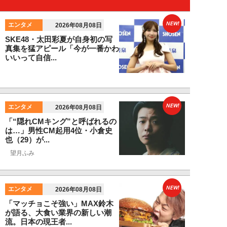
NEW!
エンタメ
2026年08月08日
SKE48・太田彩夏が自身初の写
真集を猛アピール「今が一番かわ
いいって自信...
NEW!
エンタメ
2026年08月08日
「“隠れCMキング”と呼ばれるの
は…」男性CM起用4位・小倉史
也（29）が...
望月ふみ
NEW!
エンタメ
2026年08月08日
「マッチョこそ強い」MAX鈴木
が語る、大食い業界の新しい潮
流。日本の現王者...