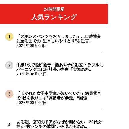
24時間更新
人気ランキング
「ズボンとパンツをおろしました」…口腔性交
に至るまでの“生々しいやりとり”を証言...
2026年08月03日
手紙1枚で退所通告…藤あや子の独立トラブルに
バーニング二代目社長が告白「実際の料...
2026年08月04日
「叩かれた女子中学生が泣いていた」満員電車
で“杖を振り回す”高齢者が暴走。“屈強...
2026年08月02日
ある朝、玄関のドアがなぜか開かない…20代女
性が“数センチの隙間”から見たものの...