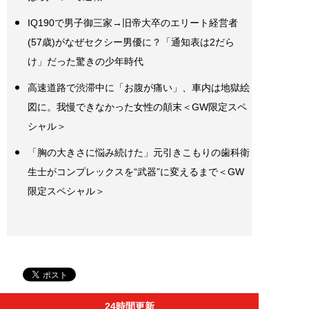
IQ190で男子御三家→旧帝大卒のエリート経営者
(57歳)がなぜセクシー男優に？「通知表は2だら
け」だった驚きの少年時代
高速道路で渋滞中に「お腹が痛い」、車内は地獄絵
図に。我慢できなかった女性の顛末＜GW限定スペ
シャル＞
「胸の大きさに悩み続けた」元引きこもりの歯科衛
生士がコンプレックスを“武器”に変えるまで＜GW
限定スペシャル＞
24時間更新