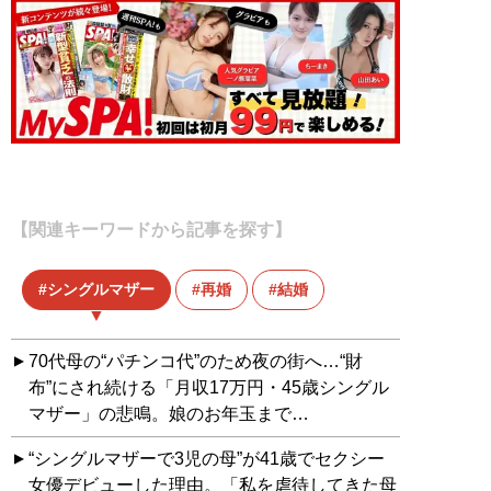
【関連キーワードから記事を探す】
シングルマザー
再婚
結婚
70代母の“パチンコ代”のため夜の街へ…“財
布”にされ続ける「月収17万円・45歳シングル
マザー」の悲鳴。娘のお年玉まで…
“シングルマザーで3児の母”が41歳でセクシー
女優デビューした理由。「私を虐待してきた母