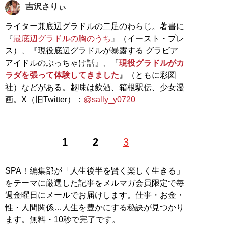
吉沢さりぃ
ライター兼底辺グラドルの二足のわらじ。著書に
『
最底辺グラドルの胸のうち
』（イースト・プレ
ス）、『現役底辺グラドルが暴露する グラビア
アイドルのぶっちゃけ話』、『
現役グラドルがカ
ラダを張って体験してきました
』（ともに彩図
社）などがある。趣味は飲酒、箱根駅伝、少女漫
画。X（旧Twitter）：
@sally_y0720
1
2
3
SPA！編集部が「人生後半を賢く楽しく生きる」
をテーマに厳選した記事をメルマガ会員限定で毎
週金曜日にメールでお届けします。仕事・お金・
性・人間関係…人生を豊かにする秘訣が見つかり
ます。無料・10秒で完了です。