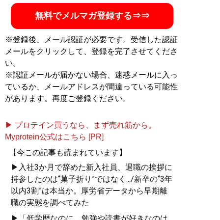
無料でメルマガ登録する⇒⇒
※登録後、メール認証が必要です。受信した認証
メールをクリックして、登録を完了させてくださ
い。
※認証メールが届かない場合、迷惑メールに入っ
ているか、メールアドレスが間違っている可能性
があります。再度ご登録ください。
▶ プロテイン買うなら、まず売れ筋から。
Myprotein公式はこちら [PR]
【今この記事も読まれています】
▶入社3か月で辞めた新入社員、退職の挨拶に
持参したのは“菓子折り”ではなく.../新卒の“3年
以内3割”は本当か。厚労省データから早期離
職の実態を調べてみた
▶「低学歴なのに、勉強や読書が好きなのは