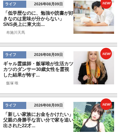
NEW!
ライフ
2026年08月09日
「低学歴なのに、勉強や読書が好
きなのは意味が分からない」
SNS炎上に東大出...
布施川天馬
NEW!
ライフ
2026年08月09日
ギャル霊媒師・飯塚唯が生活カツ
カツのダンサー30歳女性を霊視
した結果が怖す...
飯塚 唯
NEW!
ライフ
2026年08月09日
「新しい家族にお金をかけたい」
父親の身勝手な言い分で家を追い
出された22才...
黒島暁生