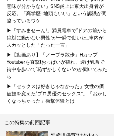
意味が分からない」SNS炎上に東大出身者が
反応。「高学歴=地頭もいい」という認識が間
違っているワケ
▶「すみませーん!」満員電車で“ドアの前から
絶対に動かない男性”が一瞬で動いた...車内が
スカッとした「たった一言」
▶【動画あり】「ノーブラ散歩」Hカップ
Youtuberを直撃!おっぱいが揺れ、透け乳首で
街中を歩いて“恥ずかしくない”のか聞いてみた
ら...
▶「セックスは好きじゃなかった」女性の価
値観を変えた“プロ男優のセックス”。「おかし
くなっちゃった」衝撃体験とは
この特集の前回記事
“0歳児保育”はかわい