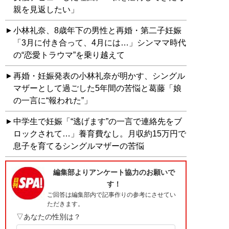
親を見返したい」
小林礼奈、8歳年下の男性と再婚・第二子妊娠
「3月に付き合って、4月には…」シンママ時代
の“恋愛トラウマ”を乗り越えて
再婚・妊娠発表の小林礼奈が明かす、シングル
マザーとして過ごした5年間の苦悩と葛藤「娘
の一言に“報われた”」
中学生で妊娠「“逃げます”の一言で連絡先をブ
ロックされて…」養育費なし。月収約15万円で
息子を育てるシングルマザーの苦悩