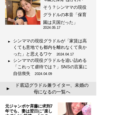
そう？シンママの現役
グラドルの本音「保育
園は天国だった」
2024.05.17
シンママの現役グラドルが「家賃は高
くても意地でも都内を離れなくて良か
った」と思えるワケ
2024.04.17
シンママの現役グラドルを追い詰める
「これって虐待では？」SNSの言葉に
自信喪失
2024.04.09
ド底辺グラドル兼ライター、未婚の
▲
母になるの一覧へ
元ジャンポケ斉藤に求刑7
年でも、妻は翌日に“楽し