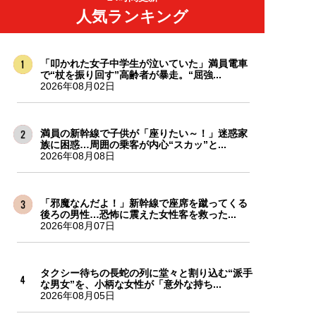
人気ランキング
「叩かれた女子中学生が泣いていた」満員電車
で“杖を振り回す”高齢者が暴走。“屈強...
2026年08月02日
満員の新幹線で子供が「座りたい～！」迷惑家
族に困惑…周囲の乗客が内心“スカッ”と...
2026年08月08日
「邪魔なんだよ！」新幹線で座席を蹴ってくる
後ろの男性…恐怖に震えた女性客を救った...
2026年08月07日
タクシー待ちの長蛇の列に堂々と割り込む“派手
な男女”を、小柄な女性が「意外な持ち...
2026年08月05日