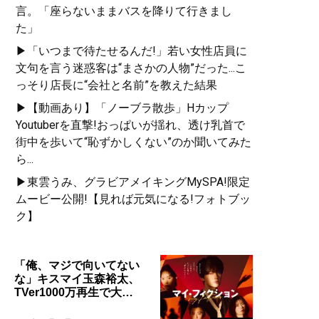
言。「座らないままバスを降りて行きまし
た」
▶「いつまで待たせるんだ!」若い女性店員に
文句を言う迷惑客は“まさかの人物”だった...こ
っそり店長に“会社と名前”を教えた結果
▶【動画あり】「ノーブラ散歩」Hカップ
Youtuberを直撃!おっぱいが揺れ、透け乳首で
街中を歩いて“恥ずかしくない”のか聞いてみた
ら...
▶東雲うみ、グラビアメイキングMySPA!限定
ムービー公開!【見れば元気になる!フォトブッ
ク】
「俺、マジで向いてない
な」キスマイ玉森裕太、
TVer1000万再生で大…