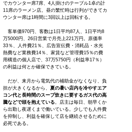
でカウンター席7席、4人掛けのテーブル1卓の計
11席のラーメン店。昼の繁忙時は行列ができてカ
ウンター席は1時間に3回以上は回転する。
客単価970円、客数は1日平均87人、1日平均8
万5000円、26日営業で月売上221万円。原価率
33％、人件費21％、広告宣伝費・消耗品・水光
熱費など業務費14％、家賃など管理費15％の費
用構造の個人店で、37万5750円（利益率17％）
の利益は何とか確保できている。
だが、来月から電気代の補助金がなくなり、負
担が大きくなるから、
夏の暑い店内を冷やすエア
コン代と長時間のスープ炊きに要するガス代の高
騰などで頭を抱えている
。店主は毎日、朝早くか
ら出勤し夜遅くまで働いている。少しでも人件費
を抑制し、利益を確保して店を継続させるために
必死である。