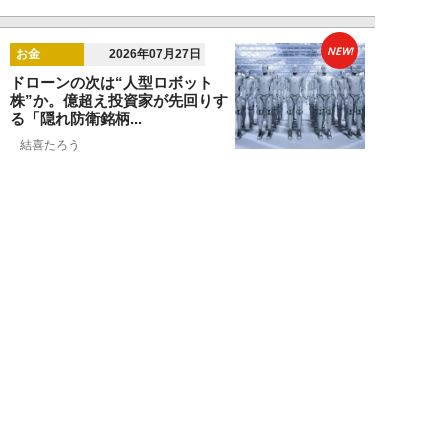
NEW!
お金
2026年07月27日
ドローンの次は“人型ロボット
株”か。億超え投資家が先回りす
る「隠れ防衛銘柄...
結喜たろう
NEW!
お金
2026年07月27日
父の遺産5000万円で兄弟が絶縁
「長男だから」「介護したのは
私」家族が“争...
渡辺智
NEW!
お金
2026年07月22日
元銀行員が明かす「お金持ちほど
やらないこと」本当に豊かな人に
は“共通点”が...