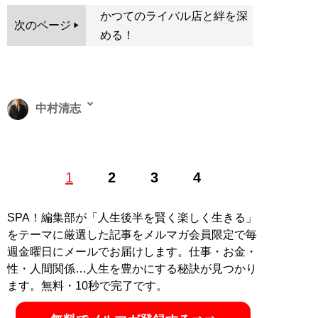
かつてのライバル店と絆を深
次のページ
める！
中村清志
飲食店支援専門の中小企業診断士・行政書士。自らも調
1
2
3
4
理師免許を有し、過去には飲食店を経営。現在は中村コ
ンサルタント事務所代表として後継者問題など、事業承
継対策にも力を入れている。X（旧ツイッター）：
SPA！編集部が「人生後半を賢く楽しく生きる」
@kaisyasindan
をテーマに厳選した記事をメルマガ会員限定で毎
記事一覧へ
週金曜日にメールでお届けします。仕事・お金・
性・人間関係…人生を豊かにする秘訣が見つかり
ます。無料・10秒で完了です。