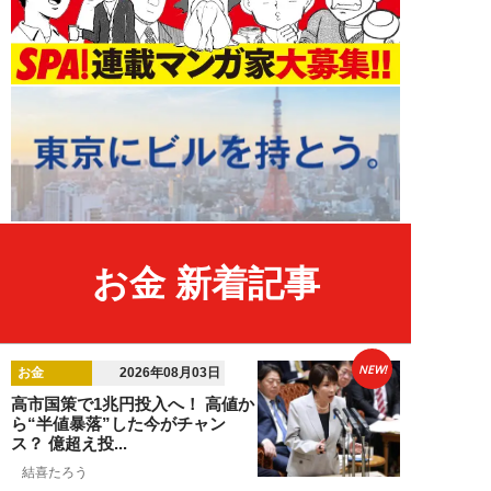
お金 新着記事
NEW!
お金
2026年08月03日
高市国策で1兆円投入へ！ 高値か
ら“半値暴落”した今がチャン
ス？ 億超え投...
結喜たろう