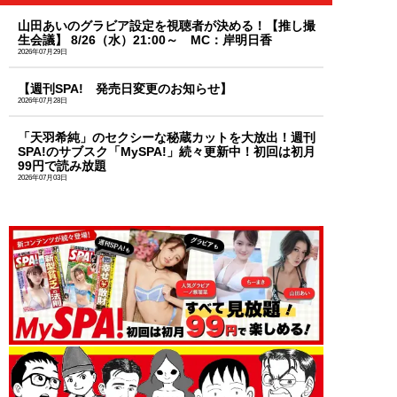
山田あいのグラビア設定を視聴者が決める！【推し撮
生会議】 8/26（水）21:00～ MC：岸明日香
2026年07月29日
【週刊SPA! 発売日変更のお知らせ】
2026年07月28日
「天羽希純」のセクシーな秘蔵カットを大放出！週刊
SPA!のサブスク「MySPA!」続々更新中！初回は初月
99円で読み放題
2026年07月03日