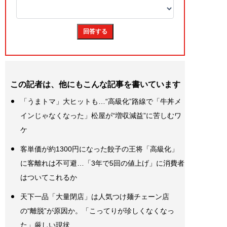
この記者は、他にもこんな記事を書いています
「うまトマ」大ヒットも…“高級化”路線で「牛丼メ
インじゃなくなった」松屋が“増収減益”に苦しむワ
ケ
客単価が約1300円になった餃子の王将「高級化」
に客離れは不可避…「3年で5回の値上げ」に消費者
はついてこれるか
天下一品「大量閉店」は人気つけ麺チェーン店
の“離脱”が原因か。「こってりが珍しくなくなっ
た」厳しい現状