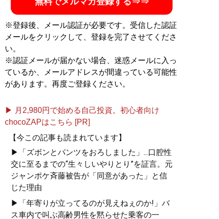
無料でメルマガ登録する⇒⇒
※登録後、メール認証が必要です。受信した認証
メールをクリックして、登録を完了させてくださ
い。
※認証メールが届かない場合、迷惑メールに入っ
ているか、メールアドレスが間違っている可能性
があります。再度ご登録ください。
▶ 月2,980円で始める自己投資。初心者向け
chocoZAPはこちら [PR]
【今この記事も読まれています】
▶「ズボンとパンツをおろしました」...口腔性
交に至るまでの“生々しいやりとり”を証言。元
ジャンポケ斉藤被告が「同意があった」と信
じた理由
▶「年寄りが立ってるのが見えねぇのか!」バ
ス車内で叫ぶ高齢男性を黙らせた乗客の一