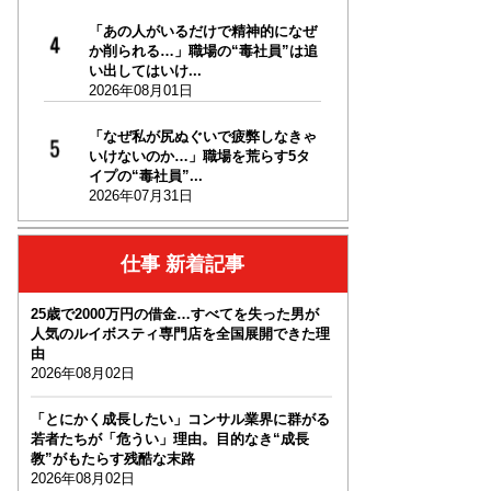
「あの人がいるだけで精神的になぜ
か削られる…」職場の“毒社員”は追
い出してはいけ...
2026年08月01日
「なぜ私が尻ぬぐいで疲弊しなきゃ
いけないのか…」職場を荒らす5タ
イプの“毒社員”...
2026年07月31日
仕事 新着記事
25歳で2000万円の借金…すべてを失った男が
人気のルイボスティ専門店を全国展開できた理
由
2026年08月02日
「とにかく成長したい」コンサル業界に群がる
若者たちが「危うい」理由。目的なき“成長
教”がもたらす残酷な末路
2026年08月02日