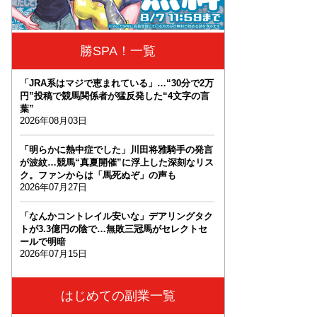
勝SPA！一覧
「JRA系はマジで恵まれている」…“30分で2万
円”投稿で競馬関係者が猛反発した“4文字の言
葉”
2026年08月03日
「明らかに熱中症でした」川田将雅騎手の発言
が波紋…競馬“真夏開催”に浮上した深刻なリス
ク。ファンからは「馬死ぬぞ」の声も
2026年07月27日
「なんかコントレイル安いな」デアリングタク
トが3.3億円の陰で…無敗三冠馬がセレクトセ
ールで明暗
2026年07月15日
はじめての副業一覧