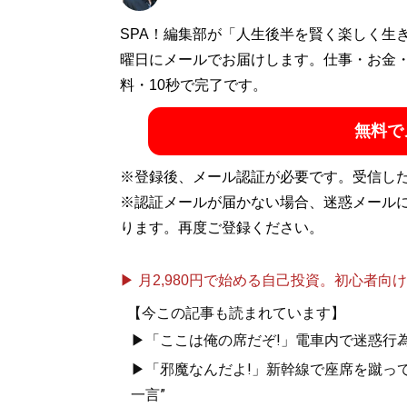
福岡県出身。フリーライター。龍谷大学大学
SPA！編集部が「人生後半を賢く楽しく生
ポールダンスなど、サブカル・アングラ文化にも
曜日にメールでお届けします。仕事・お金
Instagram：
料・10秒で完了です。
@0ElectricSheep0
無料で
記事一覧へ
※登録後、メール認証が必要です。受信し
※認証メールが届かない場合、迷惑メール
ります。再度ご登録ください。
▶ 月2,980円で始める自己投資。初心者向けch
【今この記事も読まれています】
▶「ここは俺の席だぞ!」電車内で迷惑行
▶「邪魔なんだよ!」新幹線で座席を蹴って
一言”