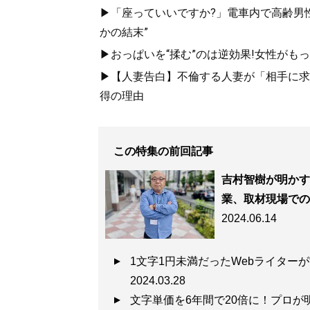
▶「座っていいですか?」電車内で高齢男性
かの結末”
▶おっぱいを“揉む”のは逆効果!女性がも
▶【人妻告白】不倫する人妻が「相手に求め
得の理由
この特集の前回記事
吉村智樹が明かす
業、取材現場での
2024.06.14
1文字1円未満だったWebライター
2024.03.28
文字単価を6年間で20倍に！プロが明