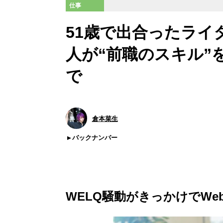
仕事
51歳で出合ったライ
人が“前職のスキル”
で
倉本菜生
バックナンバー
WELQ騒動がきっかけでWe