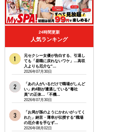
24時間更新
人気ランキング
元セクシー女優が告白する、引退し
ても「昼職に戻れないワケ」…高収
入よりも厄介な“...
2026年07月30日
「あの人がいるだけで職場がしんど
い」約4割が遭遇している“毒社
員”の正体…「不機...
2026年07月30日
「お局が孫のようにかわいがってく
れた」納言・薄幸が伝授する“職場
の厄介者を手なず...
2026年08月02日