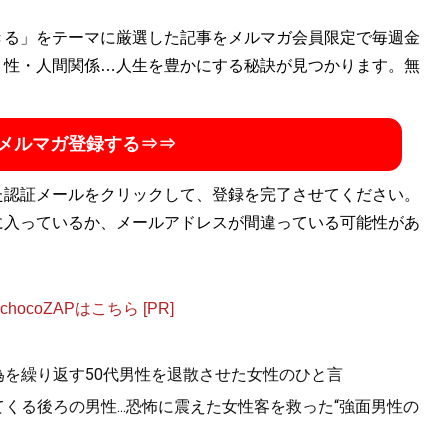
院修了。キャバ嬢・ホステスとして11年勤務。コスプレや
きる」をテーマに厳選した記事をメルマガ会員限定で毎週金
精通。X（旧Twitter）：
・性・人間関係…人生を豊かにする秘訣が見つかります。無
@0ElectricSheep0
、
メルマガ登録する⇒⇒
た認証メールをクリックして、登録を完了させてください。
に入っているか、メールアドレスが間違っている可能性があ
ocoZAPはこちら [PR]
為を繰り返す50代男性を退散させた女性のひと言
くる後ろの男性...恐怖に震えた女性客を救った“強面男性の