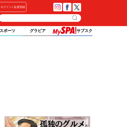
ログイン
会員登録
スポーツ
グラビア
サブスク