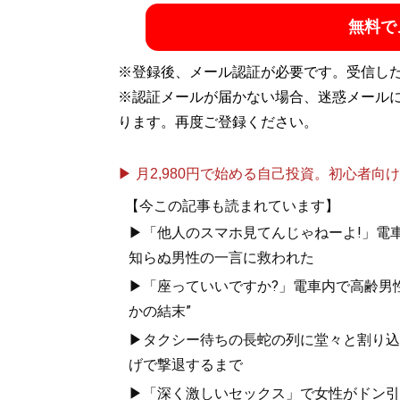
無料で
※登録後、メール認証が必要です。受信し
※認証メールが届かない場合、迷惑メール
ります。再度ご登録ください。
▶ 月2,980円で始める自己投資。初心者向けch
【今この記事も読まれています】
▶「他人のスマホ見てんじゃねーよ!」電車
知らぬ男性の一言に救われた
▶「座っていいですか?」電車内で高齢男性
かの結末”
▶タクシー待ちの長蛇の列に堂々と割り込
げで撃退するまで
▶「深く激しいセックス」で女性がドン引き