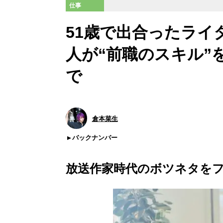
仕事
51歳で出合ったライ
人が“前職のスキル”
で
倉本菜生
バックナンバー
放送作家時代のボツネタを