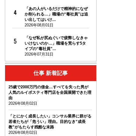
「あの人がいるだけで精神的になぜ
か削られる…」職場の“毒社員”は追
い出してはいけ...
2026年08月01日
「なぜ私が尻ぬぐいで疲弊しなきゃ
いけないのか…」職場を荒らす5タ
イプの“毒社員”...
2026年07月31日
仕事 新着記事
25歳で2000万円の借金…すべてを失った男が
人気のルイボスティ専門店を全国展開できた理
由
2026年08月02日
「とにかく成長したい」コンサル業界に群がる
若者たちが「危うい」理由。目的なき“成長
教”がもたらす残酷な末路
2026年08月02日