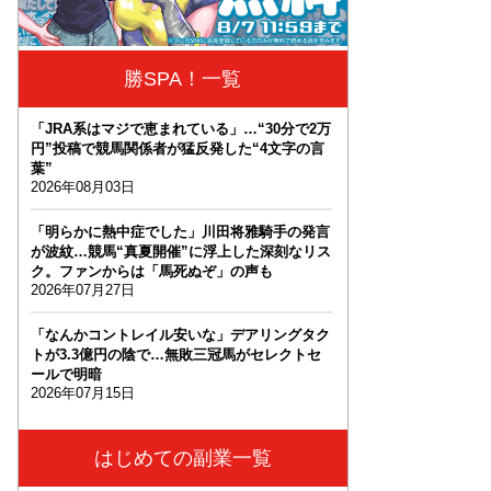
勝SPA！一覧
「JRA系はマジで恵まれている」…“30分で2万
円”投稿で競馬関係者が猛反発した“4文字の言
葉”
2026年08月03日
「明らかに熱中症でした」川田将雅騎手の発言
が波紋…競馬“真夏開催”に浮上した深刻なリス
ク。ファンからは「馬死ぬぞ」の声も
2026年07月27日
「なんかコントレイル安いな」デアリングタク
トが3.3億円の陰で…無敗三冠馬がセレクトセ
ールで明暗
2026年07月15日
はじめての副業一覧