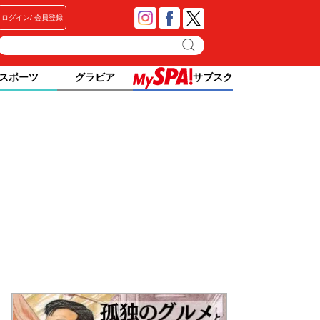
ログイン
会員登録
スポーツ
グラビア
サブスク