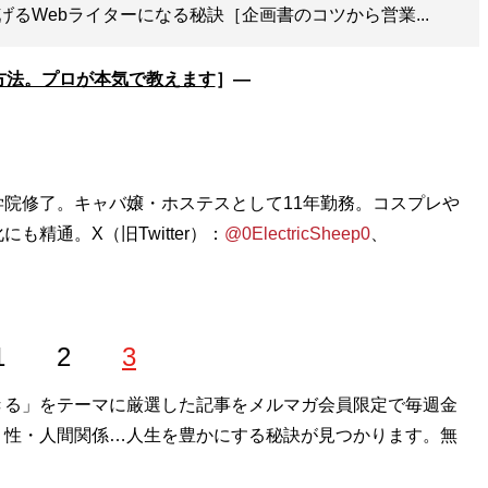
るWebライターになる秘訣［企画書のコツから営業...
ぐ方法。プロが本気で教えます
］―
院修了。キャバ嬢・ホステスとして11年勤務。コスプレや
精通。X（旧Twitter）：
@0ElectricSheep0
、
1
2
3
きる」をテーマに厳選した記事をメルマガ会員限定で毎週金
・性・人間関係…人生を豊かにする秘訣が見つかります。無