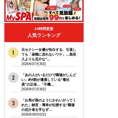
24時間更新
人気ランキング
元セクシー女優が告白する、引退し
ても「昼職に戻れないワケ」…高収
入よりも厄介な“...
2026年07月30日
「あの人がいるだけで職場がしんど
い」約4割が遭遇している“毒社
員”の正体…「不機...
2026年07月30日
「お局が孫のようにかわいがってく
れた」納言・薄幸が伝授する“職場
の厄介者を手なず...
2026年08月02日