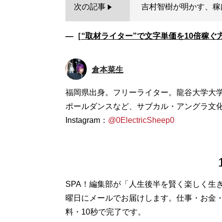
次の記事
吉村智樹が明かす、稼げ
―［
“取材ライター”で文字単価を10倍稼
倉本菜生
福岡県出身。フリーライター。龍谷大学大学
ポールダンスなど、サブカル・アングラ文化にも
Instagram：
@0ElectricSheep0
SPA！編集部が「人生後半を賢く楽しく生
曜日にメールでお届けします。仕事・お金
料・10秒で完了です。