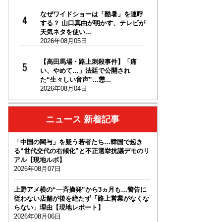
なぜワイドショーは「酷暑」を連呼
する？ 山口真由が明かす、テレビが
天気ネタを使い...
2026年08月05日
【高田馬場・路上刺殺事件】「痛
い、やめて…」法廷で公開され
た“生々しい音声”…懲...
2026年08月04日
ニュース 新着記事
「中国の関与」を疑う若者たち…韓国で起き
る“世代交代の右傾化”と不正選挙抗議デモのリ
アル【現地ルポ】
2026年08月07日
上野アメ横の“一斉摘発”から3ヵ月も…警告に
従わない店舗が後を絶たず「路上営業がなくな
らない」理由【現地レポート】
2026年08月06日