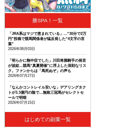
勝SPA！一覧
「JRA系はマジで恵まれている」…“30分で2万
円”投稿で競馬関係者が猛反発した“4文字の言
葉”
2026年08月03日
「明らかに熱中症でした」川田将雅騎手の発言
が波紋…競馬“真夏開催”に浮上した深刻なリス
ク。ファンからは「馬死ぬぞ」の声も
2026年07月27日
「なんかコントレイル安いな」デアリングタク
トが3.3億円の陰で…無敗三冠馬がセレクトセ
ールで明暗
2026年07月15日
はじめての副業一覧