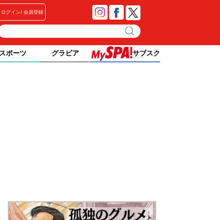
ログイン
会員登録
スポーツ
グラビア
サブスク