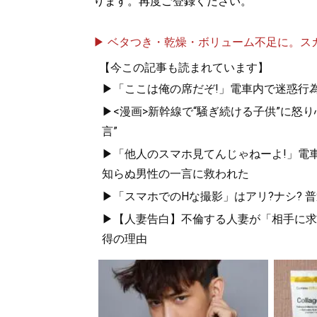
ります。再度ご登録ください。
▶ ベタつき・乾燥・ボリューム不足に。スカル
【今この記事も読まれています】
▶「ここは俺の席だぞ!」電車内で迷惑行
▶<漫画>新幹線で“騒ぎ続ける子供”に怒り
言”
▶「他人のスマホ見てんじゃねーよ!」電車
知らぬ男性の一言に救われた
▶「スマホでのHな撮影」はアリ?ナシ? 普通
▶【人妻告白】不倫する人妻が「相手に求め
得の理由