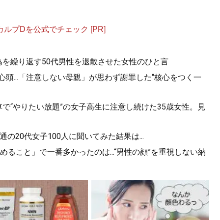
プDを公式でチェック [PR]
為を繰り返す50代男性を退散させた女性のひと言
心頭...「注意しない母親」が思わず謝罪した“核心をつく一
で“やりたい放題”の女子高生に注意し続けた35歳女性。見
の20代女子100人に聞いてみた結果は...
ること」で一番多かったのは...“男性の顔”を重視しない納