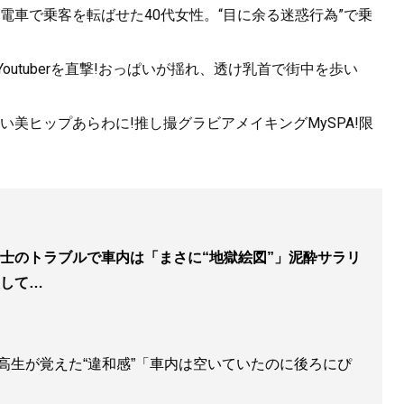
電車で乗客を転ばせた40代女性。“目に余る迷惑行為”で乗
utuberを直撃!おっぱいが揺れ、透け乳首で街中を歩い
美ヒップあらわに!推し撮グラビアメイキングMySPA!限
士のトラブルで車内は「まさに“地獄絵図”」泥酔サラリ
して…
高生が覚えた“違和感”「車内は空いていたのに後ろにぴ