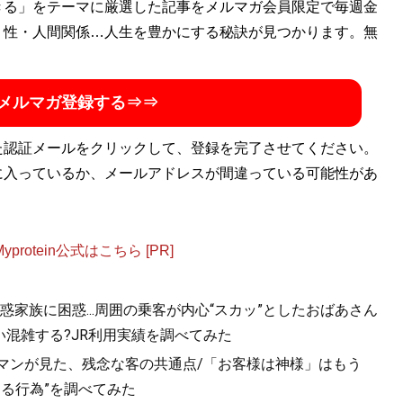
著書に『
きる」をテーマに厳選した記事をメルマガ会員限定で毎週金
最底辺グラドルの胸のうち
』（イースト・プレ
ビアアイドルのぶっちゃけ話』、『
・性・人間関係…人生を豊かにする秘訣が見つかります。無
現役グラドルがカラダを
）などがある。趣味は飲酒、箱根駅伝、少女漫画。X（旧
メルマガ登録する⇒⇒
た認証メールをクリックして、登録を完了させてください。
に入っているか、メールアドレスが間違っている可能性があ
otein公式はこちら [PR]
家族に困惑...周囲の乗客が内心“スカッ”としたおばあさん
混雑する?JR利用実績を調べてみた
ルマンが見た、残念な客の共通点/「お客様は神様」はもう
きる行為”を調べてみた