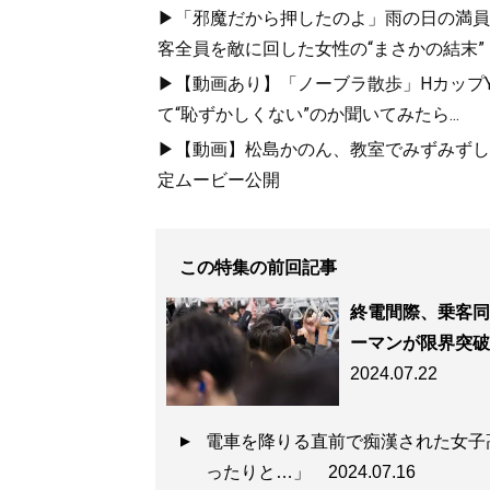
▶「邪魔だから押したのよ」雨の日の満員
客全員を敵に回した女性の“まさかの結末”
▶【動画あり】「ノーブラ散歩」HカップYo
て“恥ずかしくない”のか聞いてみたら...
▶【動画】松島かのん、教室でみずみずしい
定ムービー公開
この特集の前回記事
終電間際、乗客同
ーマンが限界突破
2024.07.22
電車を降りる直前で痴漢された女子
ったりと…」
2024.07.16