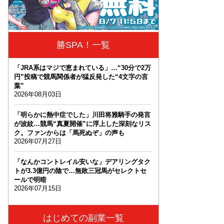
勝SPA！一覧
「JRA系はマジで恵まれている」…“30分で2万
円”投稿で競馬関係者が猛反発した“4文字の言
葉”
2026年08月03日
「明らかに熱中症でした」川田将雅騎手の発言
が波紋…競馬“真夏開催”に浮上した深刻なリス
ク。ファンからは「馬死ぬぞ」の声も
2026年07月27日
「なんかコントレイル安いな」デアリングタク
トが3.3億円の陰で…無敗三冠馬がセレクトセ
ールで明暗
2026年07月15日
はじめての副業一覧