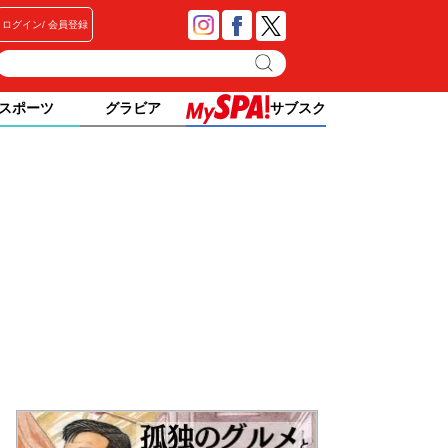
ログイン
会員登録
スポーツ
グラビア
サブスク