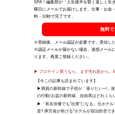
ライター兼底辺グラドルの二足のわらじ。
SPA！編集部が「人生後半を賢く楽しく生
ス）、『現役底辺グラドルが暴露する グラ
曜日にメールでお届けします。仕事・お金
張って体験してきました
料・10秒で完了です。
』（ともに彩図社
Twitter）：
@sally_y0720
無料で
記事一覧へ
※登録後、メール認証が必要です。受信し
※認証メールが届かない場合、迷惑メール
ります。再度ご登録ください。
▶ プロテイン買うなら、まず売れ筋から。Mypr
【今この記事も読まれています】
▶満員の新幹線で子供が「座りたい~!」迷惑
の行動/お盆の新幹線、自由席はどれくらい
▶「有名俳優でも“出禁”になる」元ホテ
昔? 厚労省が挙げる“ホテルが宿泊拒否で