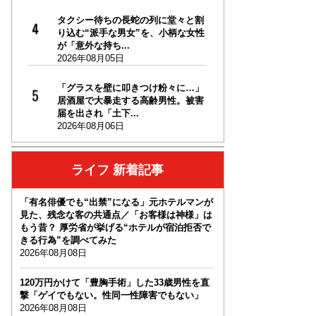
タクシー待ちの長蛇の列に堂々と割
り込む“派手な男女”を、小柄な女性
が「意外な持ち...
2026年08月05日
「グラスを壁に叩きつけ粉々に…」
居酒屋で大暴走する高齢男性。被害
届を出され「土下...
2026年08月06日
ライフ 新着記事
「有名俳優でも“出禁”になる」元ホテルマンが
見た、残念な客の共通点／「お客様は神様」は
もう昔？ 厚労省が挙げる“ホテルが宿泊拒否で
きる行為”を調べてみた
2026年08月08日
120万円かけて「豊胸手術」した33歳男性を直
撃「ゲイでもない。性同一性障害でもない」
2026年08月08日