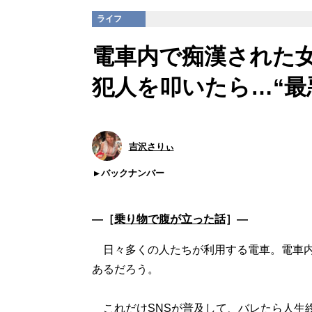
ライフ
電車内で痴漢された
犯人を叩いたら…“最
吉沢さりぃ
バックナンバー
―［
乗り物で腹が立った話
］―
日々多くの人たちが利用する電車。電車内
あるだろう。
これだけSNSが普及して、バレたら人生