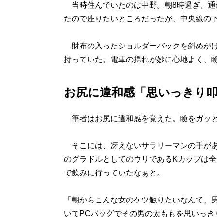
当時住んでいたのは中野。朝8時過ぎ、通
たので座りたいところだったが、中央線の
財布の入ったショルダーバックを斜めがけ
持っていた。電車の揺れが妙に心地よく、
お尻に違和感「思いっきり
筆者はお尻に違和感を覚えた。瞼をガッと
そこには、冴えないサラリーマンの手があ
のグラドルとしてのウリであるKカップは
で飲みに行っていたなぁと。
「朝からこんな女のケツ触りたいなんて、
いてPCバッグでその男の太ももを思いっき