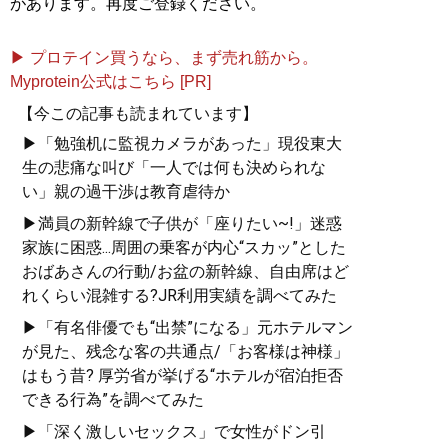
があります。再度ご登録ください。
▶ プロテイン買うなら、まず売れ筋から。
Myprotein公式はこちら [PR]
【今この記事も読まれています】
▶「勉強机に監視カメラがあった」現役東大
生の悲痛な叫び「一人では何も決められな
い」親の過干渉は教育虐待か
▶満員の新幹線で子供が「座りたい~!」迷惑
家族に困惑...周囲の乗客が内心“スカッ”とした
おばあさんの行動/お盆の新幹線、自由席はど
れくらい混雑する?JR利用実績を調べてみた
▶「有名俳優でも“出禁”になる」元ホテルマン
が見た、残念な客の共通点/「お客様は神様」
はもう昔? 厚労省が挙げる“ホテルが宿泊拒否
できる行為”を調べてみた
▶「深く激しいセックス」で女性がドン引