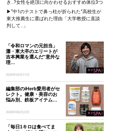
き...?女性を絶頂に向かわせるおすすめ体位3つ
▶“中1のテストで鼻っ柱が折られた”高校生が
東大推薦生に選ばれた理由「大学教授に直談
判して...」
「令和ロマンの元担当」
灘・東大卒のエリートが
吉本興業を選んだ“意外な
理…
2026年04月17日
編集部のiHerb愛用者がセ
レクト。健康・美容のお
悩み別、鉄板アイテム…
2026年06月22日
「毎日1キロは食べてま