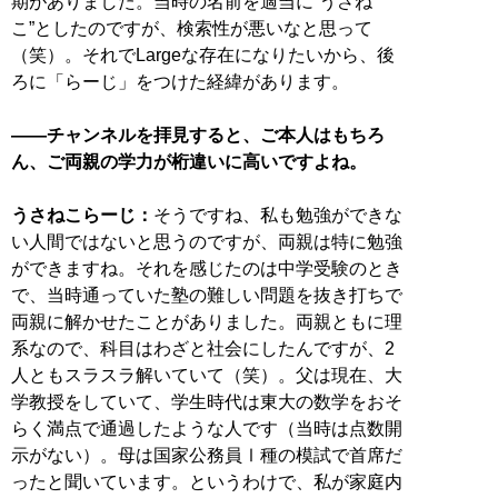
期がありました。当時の名前を適当に“うさね
こ”としたのですが、検索性が悪いなと思って
（笑）。それでLargeな存在になりたいから、後
ろに「らーじ」をつけた経緯があります。
――チャンネルを拝見すると、ご本人はもちろ
ん、ご両親の学力が桁違いに高いですよね。
うさねこらーじ：
そうですね、私も勉強ができな
い人間ではないと思うのですが、両親は特に勉強
ができますね。それを感じたのは中学受験のとき
で、当時通っていた塾の難しい問題を抜き打ちで
両親に解かせたことがありました。両親ともに理
系なので、科目はわざと社会にしたんですが、2
人ともスラスラ解いていて（笑）。父は現在、大
学教授をしていて、学生時代は東大の数学をおそ
らく満点で通過したような人です（当時は点数開
示がない）。母は国家公務員Ⅰ種の模試で首席だ
ったと聞いています。というわけで、私が家庭内