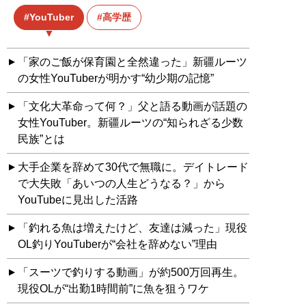
YouTuber
高学歴
「家のご飯が保育園と全然違った」新疆ルーツ
の女性YouTuberが明かす“幼少期の記憶”
「文化大革命って何？」父と語る動画が話題の
女性YouTuber。新疆ルーツの“知られざる少数
民族”とは
大手企業を辞めて30代で無職に。デイトレード
で大失敗「あいつの人生どうなる？」から
YouTubeに見出した活路
「釣れる魚は増えたけど、友達は減った」現役
OL釣りYouTuberが“会社を辞めない”理由
「スーツで釣りする動画」が約500万回再生。
現役OLが“出勤1時間前”に魚を狙うワケ