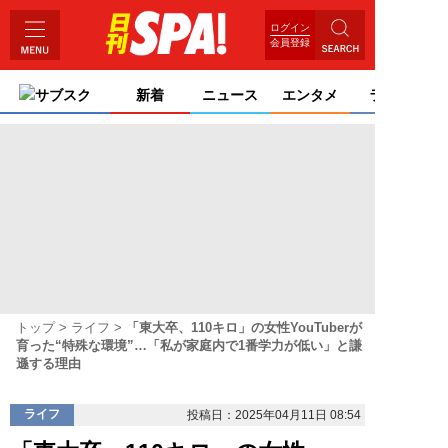
ログイン
会員登録
サブスク
新着
ニュース
エンタメ
ライフ
トップ
ライフ
「東大卒、110キロ」の女性YouTuberが
育った“特殊な環境”…「私が家庭内で1番学力が低い」と謙
遜する理由
ライフ
投稿日：2025年04月11日 08:54