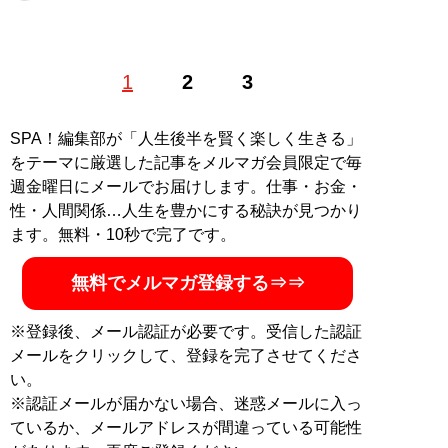
ライター、エッセイスト。可視化されにくいマイノリテ
1
2
3
ィに寄り添い、活字化することをライフワークとする。
『潮』『サンデー毎日』『週刊金曜日』などでも執筆
中。Twitter：
@kuroshimaaki
SPA！編集部が「人生後半を賢く楽しく生きる」
をテーマに厳選した記事をメルマガ会員限定で毎
MySPA!会員だけが読める、黒島暁生のよりディープな
週金曜日にメールでお届けします。仕事・お金・
インタビュー
性・人間関係…人生を豊かにする秘訣が見つかり
・
【独自】‟IQ133”の黒髪美少女(21歳)が「ソープ嬢は天
ます。無料・10秒で完了です。
職」と唸るワケ。「こだわりが強い性格の私でも…」
・
【独自】高級デリヘルで働く42歳大学教員を直撃「結
無料でメルマガ登録する⇒⇒
婚相手もコントロールしようとする母の下で…」
・
【独自】「早慶文系は高卒程度の扱い」国立大医学部
※登録後、メール認証が必要です。受信した認証
の24歳ソープ嬢を直撃。“月25日出勤”のリアル月収と“驚
メールをクリックして、登録を完了させてくださ
きの生い立ち”を全告白
い。
※認証メールが届かない場合、迷惑メールに入っ
記事一覧へ
ているか、メールアドレスが間違っている可能性