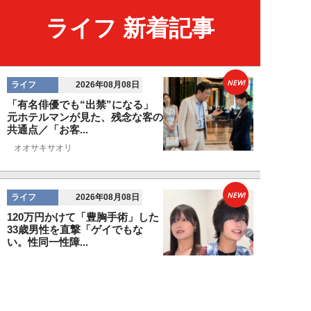
ライフ 新着記事
NEW!
ライフ
2026年08月08日
「有名俳優でも“出禁”になる」
元ホテルマンが見た、残念な客の
共通点／「お客...
オオサキサオリ
NEW!
ライフ
2026年08月08日
120万円かけて「豊胸手術」した
33歳男性を直撃「ゲイでもな
い。性同一性障...
佐藤隼秀
NEW!
ライフ
2026年08月08日