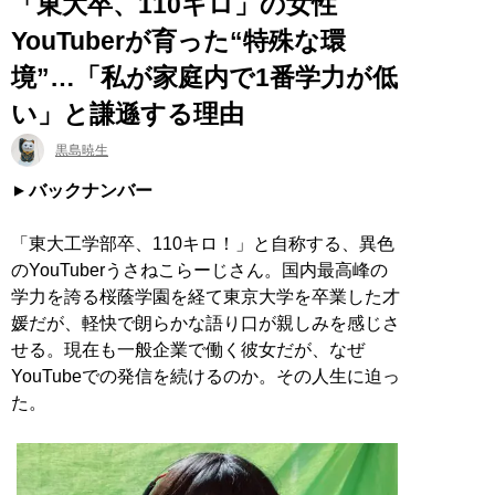
「東大卒、110キロ」の女性
YouTuberが育った“特殊な環
境”…「私が家庭内で1番学力が低
い」と謙遜する理由
黒島暁生
バックナンバー
「東大工学部卒、110キロ！」と自称する、異色
のYouTuberうさねこらーじさん。国内最高峰の
学力を誇る桜蔭学園を経て東京大学を卒業した才
媛だが、軽快で朗らかな語り口が親しみを感じさ
せる。現在も一般企業で働く彼女だが、なぜ
YouTubeでの発信を続けるのか。その人生に迫っ
た。