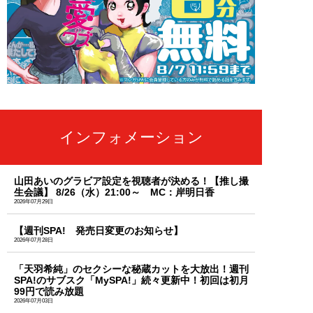
インフォメーション
山田あいのグラビア設定を視聴者が決める！【推し撮
生会議】 8/26（水）21:00～ MC：岸明日香
2026年07月29日
【週刊SPA! 発売日変更のお知らせ】
2026年07月28日
「天羽希純」のセクシーな秘蔵カットを大放出！週刊
SPA!のサブスク「MySPA!」続々更新中！初回は初月
99円で読み放題
2026年07月03日