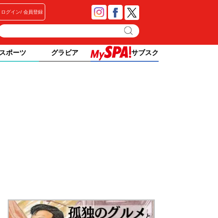
ログイン
会員登録
スポーツ
グラビア
サブスク