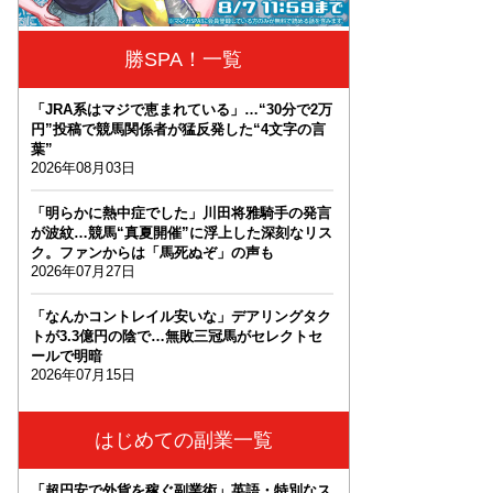
勝SPA！一覧
「JRA系はマジで恵まれている」…“30分で2万
円”投稿で競馬関係者が猛反発した“4文字の言
葉”
2026年08月03日
「明らかに熱中症でした」川田将雅騎手の発言
が波紋…競馬“真夏開催”に浮上した深刻なリス
ク。ファンからは「馬死ぬぞ」の声も
2026年07月27日
「なんかコントレイル安いな」デアリングタク
トが3.3億円の陰で…無敗三冠馬がセレクトセ
ールで明暗
2026年07月15日
はじめての副業一覧
「超円安で外貨を稼ぐ副業術」英語・特別なス