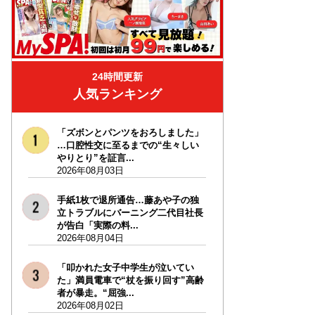
24時間更新
人気ランキング
「ズボンとパンツをおろしました」
…口腔性交に至るまでの“生々しい
やりとり”を証言...
2026年08月03日
手紙1枚で退所通告…藤あや子の独
立トラブルにバーニング二代目社長
が告白「実際の料...
2026年08月04日
「叩かれた女子中学生が泣いてい
た」満員電車で“杖を振り回す”高齢
者が暴走。“屈強...
2026年08月02日