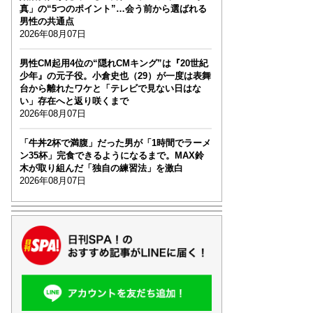
真」の“5つのポイント”…会う前から選ばれる
男性の共通点
2026年08月07日
男性CM起用4位の“隠れCMキング”は『20世紀
少年』の元子役。小倉史也（29）が一度は表舞
台から離れたワケと「テレビで見ない日はな
い」存在へと返り咲くまで
2026年08月07日
「牛丼2杯で満腹」だった男が「1時間でラーメ
ン35杯」完食できるようになるまで。MAX鈴
木が取り組んだ「独自の練習法」を激白
2026年08月07日