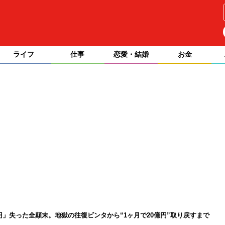
ライフ
仕事
恋愛・結婚
お金
億円」失った全顛末。地獄の往復ビンタから“1ヶ月で20億円”取り戻すまで