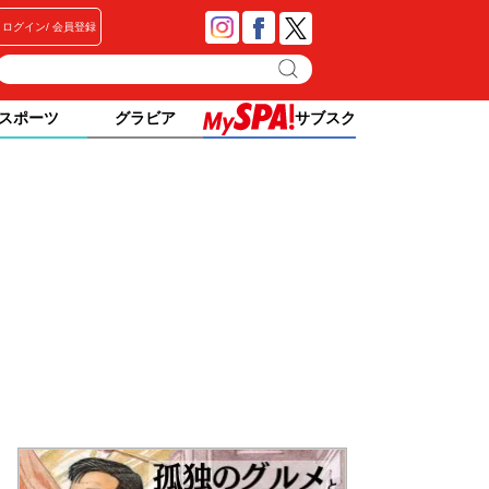
ログイン
会員登録
スポーツ
グラビア
サブスク