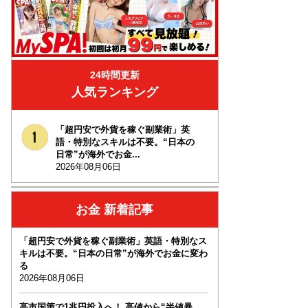
24時間更新
人気ランキング
「超円安で外貨を稼ぐ副業術」英
語・特別なスキルは不要。“日本の
日常”が海外でお金...
2026年08月06日
お金 新着記事
「超円安で外貨を稼ぐ副業術」英語・特別なス
キルは不要。“日本の日常”が海外でお金に変わ
る
2026年08月06日
高市国策で1兆円投入へ！ 高値から“半値暴