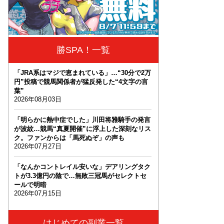
勝SPA！一覧
「JRA系はマジで恵まれている」…“30分で2万
円”投稿で競馬関係者が猛反発した“4文字の言
葉”
2026年08月03日
「明らかに熱中症でした」川田将雅騎手の発言
が波紋…競馬“真夏開催”に浮上した深刻なリス
ク。ファンからは「馬死ぬぞ」の声も
2026年07月27日
「なんかコントレイル安いな」デアリングタク
トが3.3億円の陰で…無敗三冠馬がセレクトセ
ールで明暗
2026年07月15日
はじめての副業一覧