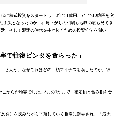
時代に株式投資をスタートし、3年で1億円、7年で10億円を突
きな損失となったのか。右肩上がりの相場も地獄の底も見てき
復活、そして混迷の時代を生き抜くための投資哲学を聞い
大効率で往復ビンタを食らった」
TFさんが、なぜこれほどの巨額マイナスを喫したのか。彼
、そこからが地獄でした。3月の1か月で、確定損と含み損を合
反発）を挟みながら下落していく相場に翻弄され、『最大