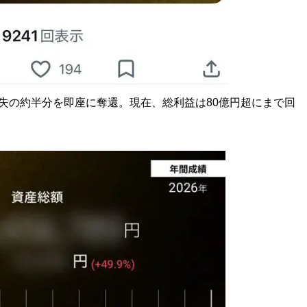
失の約半分を即座に奪還。現在、総利益は80億円超にまで回