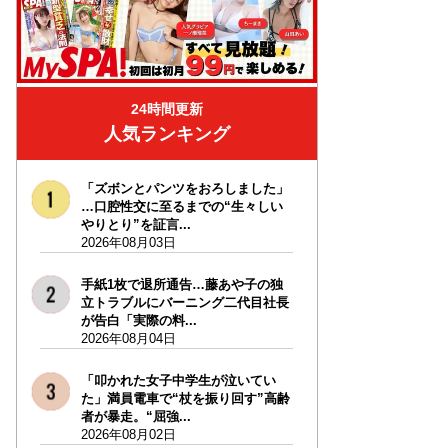
24時間更新
人気ランキング
「ズボンとパンツをおろしました」
…口腔性交に至るまでの“生々しい
やりとり”を証言...
2026年08月03日
手紙1枚で退所通告…藤あや子の独
立トラブルにバーニング二代目社長
が告白「実際の料...
2026年08月04日
「叩かれた女子中学生が泣いてい
た」満員電車で“杖を振り回す”高齢
者が暴走。“屈強...
2026年08月02日