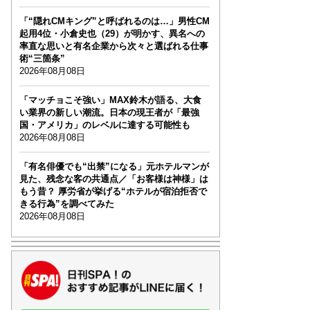
「“隠れCMキング”と呼ばれるのは…」男性CM
起用4位・小倉史也（29）が明かす、異名への
率直な思いと有名企業から次々と選ばれる仕事
術“三箇条”
2026年08月08日
「マッチョこそ強い」MAX鈴木が語る、大食
い業界の新しい潮流。日本の現王者が「最強
国・アメリカ」のレベルに達する可能性も
2026年08月08日
「有名俳優でも“出禁”になる」元ホテルマンが
見た、残念な客の共通点／「お客様は神様」は
もう昔？ 厚労省が挙げる“ホテルが宿泊拒否で
きる行為”を調べてみた
2026年08月08日