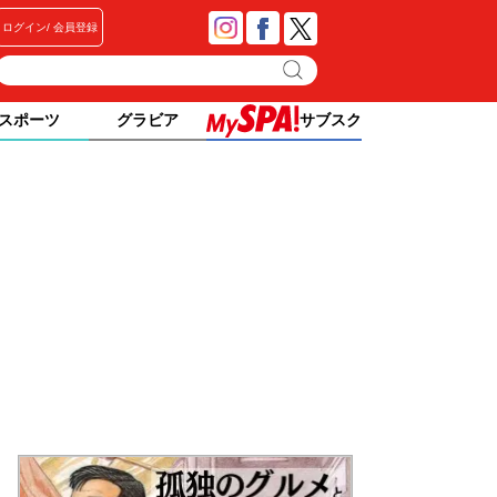
ログイン
会員登録
スポーツ
グラビア
サブスク