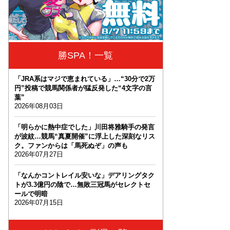
勝SPA！一覧
「JRA系はマジで恵まれている」…“30分で2万
円”投稿で競馬関係者が猛反発した“4文字の言
葉”
2026年08月03日
「明らかに熱中症でした」川田将雅騎手の発言
が波紋…競馬“真夏開催”に浮上した深刻なリス
ク。ファンからは「馬死ぬぞ」の声も
2026年07月27日
「なんかコントレイル安いな」デアリングタク
トが3.3億円の陰で…無敗三冠馬がセレクトセ
ールで明暗
2026年07月15日