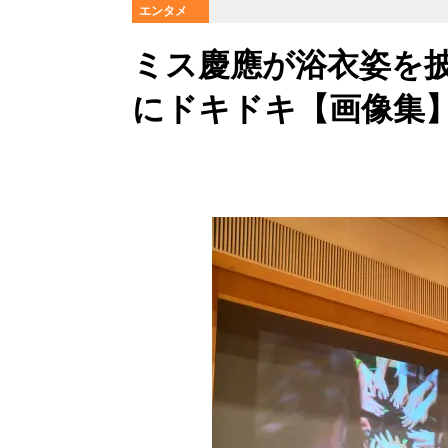
エンタメ
ミス慶應が浴衣姿を披
にドキドキ【画像集