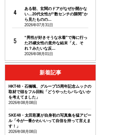
ある朝、玄関のドアがなぜか開かな
い…20代女性が“数センチの隙間”か
ら見たものの...
2026年07月31日
“男性が好きそうな水着”で海に行っ
た25歳女性の意外な結末「え、そ
れ？みたいな反...
2026年08月01日
新着記事
HKT48・石橋颯、グループ15周年記念ムックの
取材で頭をフル回転「どうやったらバレないか
を考えてました」
2026年08月08日
SKE48・太田彩夏が自身初の写真集を猛アピー
ル「今が一番かわいいって自信を持って言えま
す！」
2026年08月08日