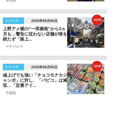
安宿緑
NEW!
ニュース
2026年08月06日
上野アメ横の“一斉摘発”から3ヵ
月も…警告に従わない店舗が後を
絶たず「路上...
デヤブロウ
NEW!
ニュース
2026年08月06日
値上げでも強い「チョコモナカジ
ャンボ」に対し、「パピコ」は減
収…「定番アイ...
不破聡
NEW!
ニュース
2026年08月05日
なぜワイドショーは「酷暑」を連
呼する？ 山口真由が明かす、テ