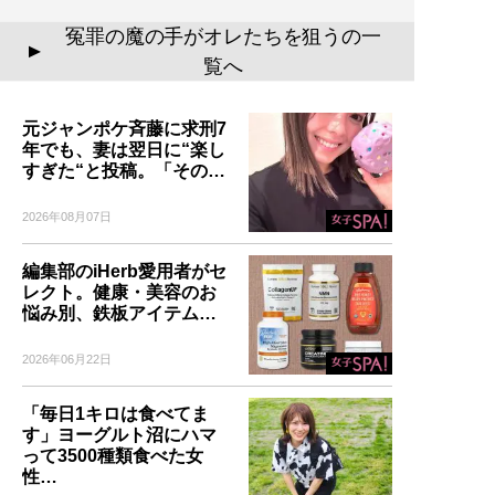
冤罪の魔の手がオレたちを狙うの一
▲
覧へ
元ジャンポケ斉藤に求刑7
年でも、妻は翌日に“楽し
すぎた“と投稿。「その…
2026年08月07日
編集部のiHerb愛用者がセ
レクト。健康・美容のお
悩み別、鉄板アイテム…
2026年06月22日
「毎日1キロは食べてま
す」ヨーグルト沼にハマ
って3500種類食べた女
性…