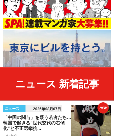
ニュース 新着記事
NEW!
ニュース
2026年08月07日
「中国の関与」を疑う若者たち…
韓国で起きる“世代交代の右傾
化”と不正選挙抗...