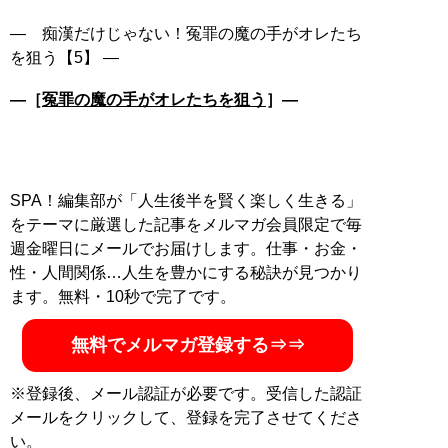
― 痴漢だけじゃない！冤罪の魔の手がオレたち
―［
冤罪の魔の手がオレたちを狙う
］―
SPA！編集部が「人生後半を賢く楽しく生きる」
をテーマに厳選した記事をメルマガ会員限定で毎
週金曜日にメールでお届けします。仕事・お金・
性・人間関係…人生を豊かにする秘訣が見つかり
ます。無料・10秒で完了です。
無料でメルマガ登録する⇒⇒
※登録後、メール認証が必要です。受信した認証
メールをクリックして、登録を完了させてくださ
い。