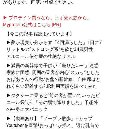
があります。再度ご登録ください。
▶ プロテイン買うなら、まず売れ筋から。
Myprotein公式はこちら [PR]
【今この記事も読まれています】
▶夢か現実か分からず「4回漏らした」1日に7
リットルの“ストロング系”を飲む34歳男性、
アルコール依存症の壮絶なリアル
▶満員の新幹線で子供が「座りたい~!」迷惑
家族に困惑...周囲の乗客が内心“スカッ”とした
おばあさんの行動/お盆の新幹線、自由席はど
れくらい混雑する?JR利用実績を調べてみた
▶タクシーに乗ると“前の客が置いていったビ
ニール袋”が...「その場で降りました」予想外
の中身に大パニック
▶【動画あり】「ノーブラ散歩」Hカップ
Youtuberを直撃!おっぱいが揺れ、透け乳首で