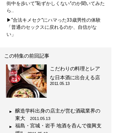
街中を歩いて“恥ずかしくない”のか聞いてみた
ら...
▶“合法キメセク”にハマった33歳男性の体験
「普通のセックスに戻れるのか、自信がな
い」
この特集の前回記事
こだわりの料理とレア
な日本酒に出合える店
2011.05.13
醸造学科出身の店主が営む酒蔵業界の
東大
2011.05.13
福島・宮城・岩手 地酒を呑んで復興支