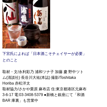
下宮氏によれば「日本酒こそチェイサーが必要」
とのこと
取材・文/永利彩乃 浦和ツナ子 加藤 慶 野中ツト
ム(清談社) 長谷川大祐(本誌) 撮影/Toshitaka
Horiba 赤松洋太
取材協力/さかや栗原 麻布店 住:東京都港区元麻布
3-6-17 電:03-3408-5379 ●新橋と銀座にて「和酒