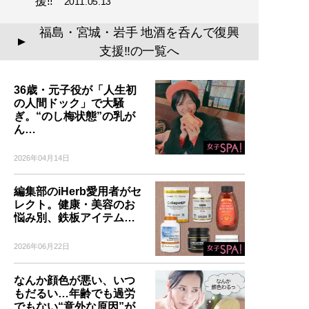
援!!
2011.05.13
福島・宮城・岩手 地酒を呑んで復興
▲
支援!!の一覧へ
36歳・元子役が「人生初
の人間ドック」で大騒
ぎ。“のし梅状態”の乳が
ん…
2026年04月14日
編集部のiHerb愛用者がセ
レクト。健康・美容のお
悩み別、鉄板アイテム…
2026年06月22日
なんか顔色が悪い、いつ
もだるい…年齢でも過労
でもない“意外な原因”が