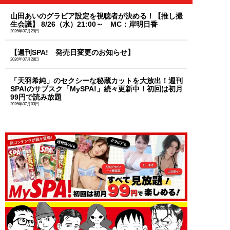
山田あいのグラビア設定を視聴者が決める！【推し撮
生会議】 8/26（水）21:00～ MC：岸明日香
2026年07月29日
【週刊SPA! 発売日変更のお知らせ】
2026年07月28日
「天羽希純」のセクシーな秘蔵カットを大放出！週刊
SPA!のサブスク「MySPA!」続々更新中！初回は初月
99円で読み放題
2026年07月03日