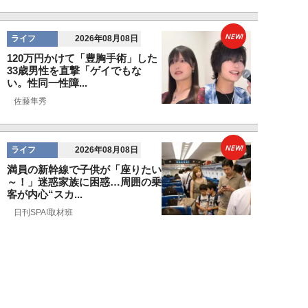
NEW!
ライフ
2026年08月08日
120万円かけて「豊胸手術」した
33歳男性を直撃「ゲイでもな
い。性同一性障...
佐藤隼秀
NEW!
ライフ
2026年08月08日
満員の新幹線で子供が「座りたい
～！」迷惑家族に困惑…周囲の乗
客が内心“スカ...
日刊SPA!取材班
NEW!
ライフ
2026年08月07日
自分が絶ってしまったもう一つの
人生を思いながら、限定50食の
ランチロース定...