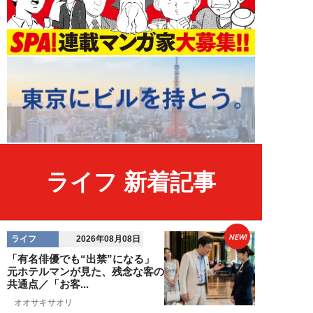
ライフ 新着記事
NEW!
ライフ
2026年08月08日
「有名俳優でも“出禁”になる」
元ホテルマンが見た、残念な客の
共通点／「お客...
オオサキサオリ