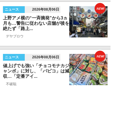
NEW!
ニュース
2026年08月06日
上野アメ横の“一斉摘発”から3ヵ
月も…警告に従わない店舗が後を
絶たず「路上...
デヤブロウ
NEW!
ニュース
2026年08月06日
値上げでも強い「チョコモナカジ
ャンボ」に対し、「パピコ」は減
収…「定番アイ...
不破聡
NEW!
ニュース
2026年08月05日
なぜワイドショーは「酷暑」を連
呼する？ 山口真由が明かす、テ
レビが天気ネタ...
山口真由