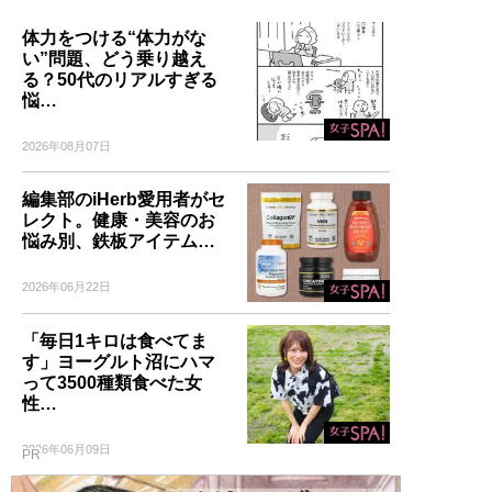
体力をつける“体力がな
い”問題、どう乗り越え
る？50代のリアルすぎる
悩…
2026年08月07日
編集部のiHerb愛用者がセ
レクト。健康・美容のお
悩み別、鉄板アイテム…
2026年06月22日
「毎日1キロは食べてま
す」ヨーグルト沼にハマ
って3500種類食べた女
性…
2026年06月09日
PR