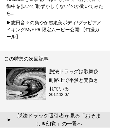
街中を歩いて“恥ずかしくない”のか聞いてみた
ら...
▶志田音々の爽やか超絶美ボディ!グラビアメ
イキングMySPA!限定ムービー公開!【旬撮ガ
ール】
この特集の次回記事
脱法ドラッグは歌舞伎
町路上で平然と売買さ
れている
2012.12.07
脱法ドラッグ吸引者が見る「おぞま
▲
しき幻覚」の一覧へ