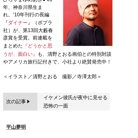
年、神奈川県生ま
れ。’10年刊行の長編
『
ダイナー
』（ポプラ
社）が、第13回大藪春
彦賞を受賞。前連載を
まとめた
『どうかと思
うが、面白い』
も、清野とおる画伯との特別対談
やアメリカ旅行記付きで、小社より絶賛発売中！
イケメン彼氏が夜中に見せる
次の記事
恐怖の一面
平山夢明