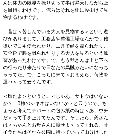
んは体力の限界を振り切って半ば昇天しながら上
を目指すわけです。俺らはそれを柵に腰掛けて見
物するわけです。
昔は＜苦しんでいる大人を見物する＞という遊
びがありまして、工務店や整備工場なんかで丁稚
扱いでコキ使われたり、工具で頭を殴られたり、
安全靴で脛を蹴られたりする大人を見るという風
習があったわけです。で、もう爺さんは上と下へ
の行ったり来たりで日なたの烏賊みたいになっち
ゃってた。で、こっちに来て＜おまえら、荷物を
運べ＞って云うんです。
＜厭だよ＞というと。＜じゃあ、サトウはいない
か？ B棟のシキネはいないか＞と云うので、ち
ょっと考えてデパートの包み紙の時は＜あ、ウチ
だ＞って手を上げてたんです。そしたら、爺さん
は＜ちゃんとお母さんに渡せよ＞ってくれる。オ
イラたちはそれを公園に持っていって山分けした