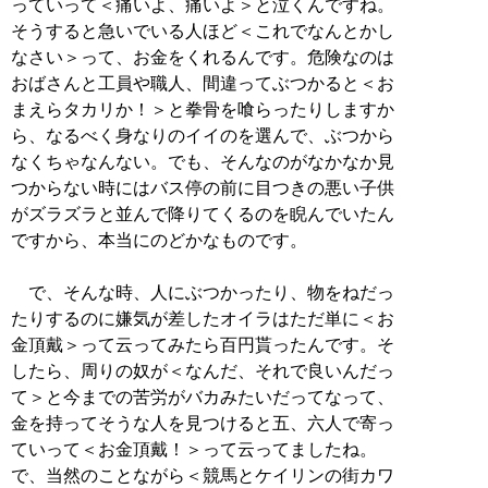
っていって＜痛いよ、痛いよ＞と泣くんですね。
そうすると急いでいる人ほど＜これでなんとかし
なさい＞って、お金をくれるんです。危険なのは
おばさんと工員や職人、間違ってぶつかると＜お
まえらタカリか！＞と拳骨を喰らったりしますか
ら、なるべく身なりのイイのを選んで、ぶつから
なくちゃなんない。でも、そんなのがなかなか見
つからない時にはバス停の前に目つきの悪い子供
がズラズラと並んで降りてくるのを睨んでいたん
ですから、本当にのどかなものです。
で、そんな時、人にぶつかったり、物をねだっ
たりするのに嫌気が差したオイラはただ単に＜お
金頂戴＞って云ってみたら百円貰ったんです。そ
したら、周りの奴が＜なんだ、それで良いんだっ
て＞と今までの苦労がバカみたいだってなって、
金を持ってそうな人を見つけると五、六人で寄っ
ていって＜お金頂戴！＞って云ってましたね。
で、当然のことながら＜競馬とケイリンの街カワ