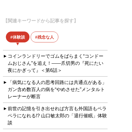
【関連キーワードから記事を探す】
体験談
残念な人
コインランドリーでゴムをばらまく“コンドー
ムおじさん”を追え！――爪切男の『死にたい
夜にかぎって』＜第6話＞
「病気になる人の思考回路には共通点がある」
ガン含め数百人の病を“やめさせた”メンタルト
レーナーが断言
前世の記憶を引き出せれば方言も外国語もペラ
ペラになれる!? 山口敏太郎の「退行催眠」体験
談