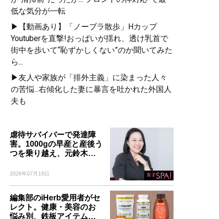
低な気分が一転
▶【動画あり】「ノーブラ散歩」Hカップ
Youtuberを直撃!おっぱいが揺れ、透け乳首で
街中を歩いて“恥ずかしくない”のか聞いてみた
ら...
▶友人や家族が「排外主義」に染まった人々
の苦悩...右傾化した妻に暴言を吐かれた外国人
夫も
虐待サバイバーで発達障
害。1000gの早産と産後う
つを乗り越え、元鈴木…
2026年07月19日
編集部のiHerb愛用者がセ
レクト。健康・美容のお
悩み別、鉄板アイテム…