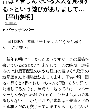
昔は＜苦しんでいる大人を見物す
る＞という遊びがありまして…
【平山夢明】
平山夢明
バックナンバー
― 週刊SPA！連載「平山夢明のどうかと思う
が、ゾゾ怖い」 ―
新年も明けてしまったようですが、この原稿を
書いているのはまだ年末でして、この時期、頑張
るのはお歳暮配達の人やら紅白の着ぶくれ歌手の
造形屋さんと相場は決まってます。子供の頃、団
地に行くと○帽のおじいちゃんが死にそうな顔で
配達してるんです。当時の団地ってのはエレベー
ターなんかないわけですから、ひたすら人力で昇
るしかない。しかも当時のお歳暮は＜醤油＞だの
＜蜜柑＞だのも交じっていますから、もうじいさ