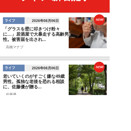
NEW!
ライフ
2026年08月06日
「グラスを壁に叩きつけ粉々
に…」居酒屋で大暴走する高齢男
性。被害届を出され...
高橋マナブ
NEW!
ライフ
2026年08月06日
老いていくのがすごく嫌な49歳
男性。孤独な老後を恐れる相談
に、佐藤優が贈る...
佐藤優
NEW!
ライフ
2026年08月05日
タクシー待ちの長蛇の列に堂々と
割り込む“派手な男女”を、小柄