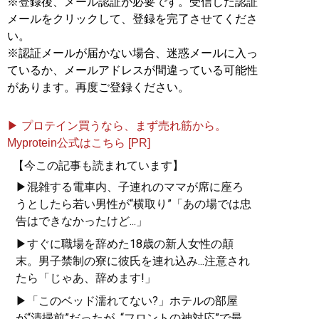
※登録後、メール認証が必要です。受信した認証
メールをクリックして、登録を完了させてくださ
い。
※認証メールが届かない場合、迷惑メールに入っ
ているか、メールアドレスが間違っている可能性
があります。再度ご登録ください。
▶ プロテイン買うなら、まず売れ筋から。
Myprotein公式はこちら [PR]
【今この記事も読まれています】
▶混雑する電車内、子連れのママが席に座ろ
うとしたら若い男性が“横取り”「あの場では忠
告はできなかったけど...」
▶すぐに職場を辞めた18歳の新人女性の顛
末。男子禁制の寮に彼氏を連れ込み...注意され
たら「じゃあ、辞めます!」
▶「このベッド濡れてない?」ホテルの部屋
が“清掃前”だったが...“フロントの神対応”で最