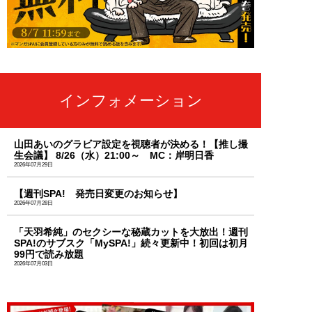
インフォメーション
山田あいのグラビア設定を視聴者が決める！【推し撮
生会議】 8/26（水）21:00～ MC：岸明日香
2026年07月29日
【週刊SPA! 発売日変更のお知らせ】
2026年07月28日
「天羽希純」のセクシーな秘蔵カットを大放出！週刊
SPA!のサブスク「MySPA!」続々更新中！初回は初月
99円で読み放題
2026年07月03日