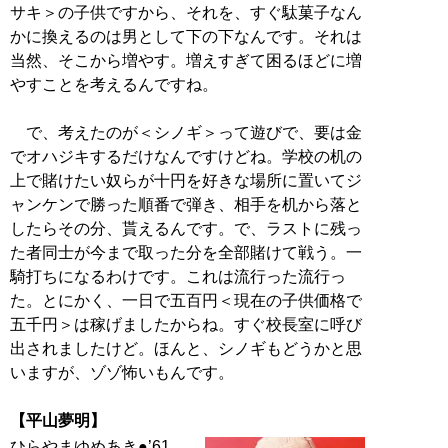
サキ＞の子供ですから、それを、すぐ駄菓子なん
かに換えるのは男として下の下なんです。それは
当然、そこから増やす。増えすぎて困るほどに増
やすことを考えるんですね。
で、考えたのが＜シノギ＞って遊びで、要は金
でオハジキするだけなんですけどね。学校の机の
上で賭けたい奴らが十円を好きな場所に置いてジ
ャンケンで勝った順番で弾き、相手を机から落と
したらその分、貰えるんです。で、ラストに残っ
た者同士が今まで取った分を全部賭けて戦う。一
騎打ちになるわけです。これは流行った流行っ
た。とにかく、一日で五百円＜現在の子供価格で
五千円＞は稼げましたからね。すぐ校長室に呼び
出されましたけど。ほんと、シノギもどうかと思
いますが、ゾゾ怖いもんです。
【平山夢明】
ひらやまゆめあき●’61