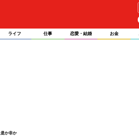
ライフ
仕事
恋愛・結婚
お金
は是か非か