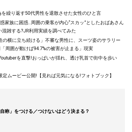
為を繰り返す50代男性を退散させた女性のひと言
家族に困惑...周囲の乗客が内心“スカッ”としたおばあさん
混雑する?JR利用実績を調べてみた
女性の横に立ち続ける」不審な男性に、スーツ姿のサラリー
「周囲が動けば94.7%の被害が止まる」現実
utuberを直撃!おっぱいが揺れ、透け乳首で街中を歩い
!限定ムービー公開!【見れば元気になる!フォトブック】
自称」をつける／つけないはどう決まる？