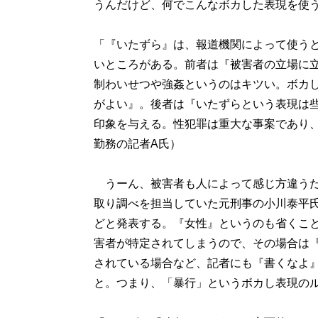
うんだけど、何でこんなボカした表現を使
「『いたずら』は、報道機関によって使う
いところがある。前者は『被害者の立場に
制わいせつや強姦というのはキツい。ボカ
がよい』。後者は『いたずらという表現は
印象を与える。性犯罪は重大な事案であり
勤務の記者A氏）
うーん、被害者も人によって感じ方違うだ
取り調べを担当していた元刑事の小川泰平
どと発表する。『女性』というのも省くこ
害者が特定されてしまうので、その場合は
されている場合など、記者にも『書くなよ
と。つまり、「暴行」というボカし表現の