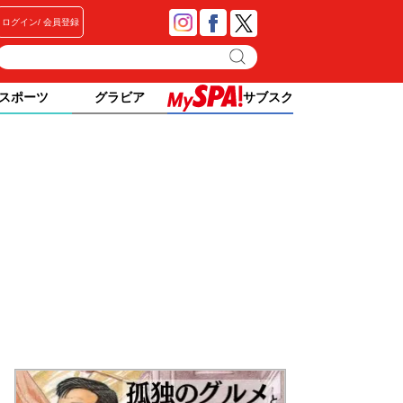
ログイン
会員登録
スポーツ
グラビア
サブスク