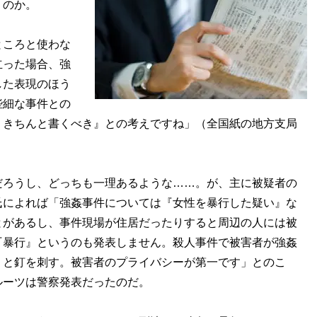
うのか。
ところと使わな
立った場合、強
した表現のほう
些細な事件との
、きちんと書くべき』との考えですね」（全国紙の地方支局
ろうし、どっちも一理あるような……。が、主に被疑者の
氏によれば「強姦事件については『女性を暴行した疑い』な
とがあるし、事件現場が住居だったりすると周辺の人には被
『暴行』というのも発表しません。殺人事件で被害者が強姦
』と釘を刺す。被害者のプライバシーが第一です」とのこ
ルーツは警察発表だったのだ。