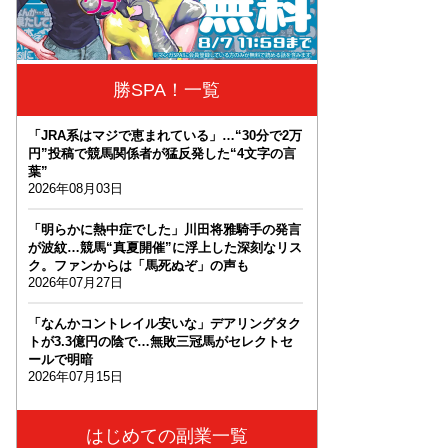
勝SPA！一覧
「JRA系はマジで恵まれている」…“30分で2万
円”投稿で競馬関係者が猛反発した“4文字の言
葉”
2026年08月03日
「明らかに熱中症でした」川田将雅騎手の発言
が波紋…競馬“真夏開催”に浮上した深刻なリス
ク。ファンからは「馬死ぬぞ」の声も
2026年07月27日
「なんかコントレイル安いな」デアリングタク
トが3.3億円の陰で…無敗三冠馬がセレクトセ
ールで明暗
2026年07月15日
はじめての副業一覧