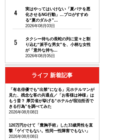
実はやってはいけない「夏バテを悪
化させるNG行動」…プロがすすめ
る“夏のダルさ”...
2026年08月03日
タクシー待ちの長蛇の列に堂々と割
り込む“派手な男女”を、小柄な女性
が「意外な持ち...
2026年08月05日
ライフ 新着記事
「有名俳優でも“出禁”になる」元ホテルマンが
見た、残念な客の共通点／「お客様は神様」は
もう昔？ 厚労省が挙げる“ホテルが宿泊拒否で
きる行為”を調べてみた
2026年08月08日
120万円かけて「豊胸手術」した33歳男性を直
撃「ゲイでもない。性同一性障害でもない」
2026年08月08日