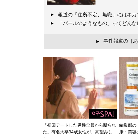
報道の「住所不定、無職」にはネ
「バールのようなもの」ってどん
事件報道の［あ
▲
「初回デートした男性全員から断られ
編集部のi
た」有名大卒34歳女性が、高望みし
康・美容