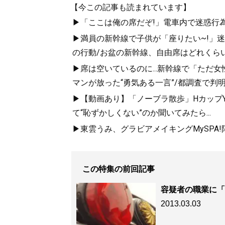
【今この記事も読まれています】
▶「ここは俺の席だぞ!」電車内で迷惑行
▶満員の新幹線で子供が「座りたい~!」迷惑
の行動/お盆の新幹線、自由席はどれくらい
▶席は空いているのに...新幹線で「ただ
マンが放った“勇気ある一言”/都調査で判明
▶【動画あり】「ノーブラ散歩」HカップYo
て“恥ずかしくない”のか聞いてみたら...
▶東雲うみ、グラビアメイキングMySPA
この特集の前回記事
容疑者の職業に「
2013.03.03