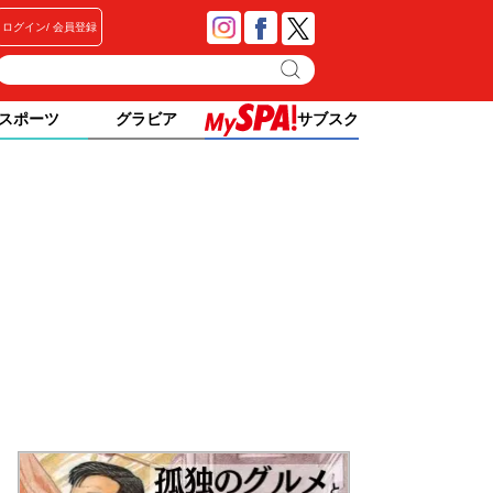
ログイン
会員登録
スポーツ
グラビア
サブスク