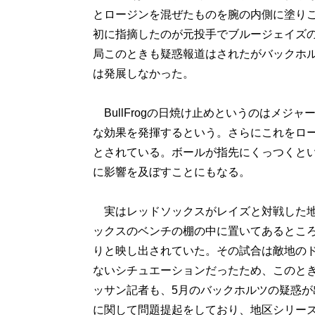
とロージンを混ぜたものを腕の内側に塗り
初に指摘したのが元投手でブルージェイズ
局このときも疑惑報道はされたがバックホ
は発展しなかった。
BullFrogの日焼け止めというのはメジ
な効果を発揮するという。さらにこれをロ
とされている。ボールが指先にくっつくと
に影響を及ぼすことにもなる。
実はレッドソックスがレイズと対戦した地区シ
ックスのベンチの棚の中に置いてあるところ
りと映し出されていた。その試合は敵地の
ないシチュエーションだったため、このと
ッサン記者も、5月のバックホルツの疑惑が出
に関して問題提起をしており、地区シリーズで