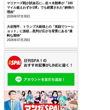
マリナーズ戦が試金石に…佐々木朗希が「100
マイル超えわずか1球」でも絶賛された“納得の
理由”
2026年07月30日
大谷翔平、トランプ大統領との「笑顔でツーシ
ョット」に波紋…批判が広がる背景にある“過
剰な期待”
2026年07月29日