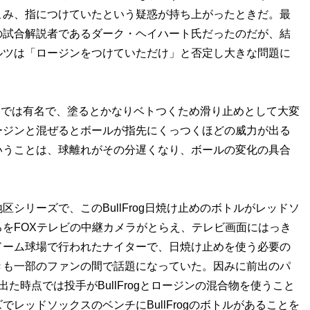
こみ、指につけていたという疑惑が持ち上がったときだ。最
の試合解説者であるダーク・ヘイハート氏だったのだが、結
ルツは「ロージンをつけていただけ」と否定し大きな問題に
ャーでは有名で、塗るとかなりベトつくため滑り止めとして大変
ージンと混ぜるとボールが指先にくっつくほどの威力が出る
いうことは、球離れがその分遅くなり、ボールの変化の具合
リーズで、このBullFrog日焼け止めのボトルがレッドソ
をFOXテレビの中継カメラがとらえ、テレビ画面にはっき
ドーム球場で行われたナイターで、日焼け止めを使う必要の
きも一部のファンの間で話題になっていた。因みに前出のパ
た時点では投手がBullFrogとロージンの混合物を使うこと
レッドソックスのベンチにBullFrogのボトルがあることを