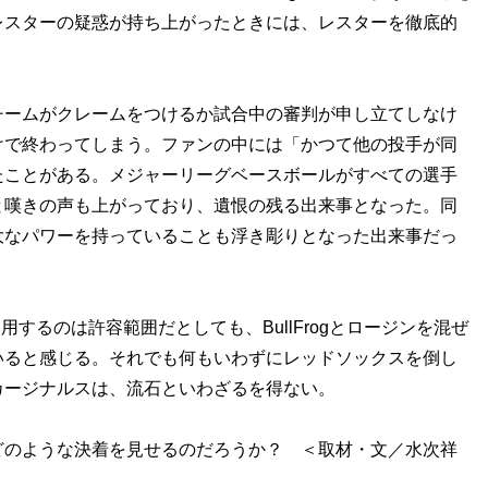
レスターの疑惑が持ち上がったときには、レスターを徹底的
ームがクレームをつけるか試合中の審判が申し立てしなけ
けで終わってしまう。ファンの中には「かつて他の投手が同
たことがある。メジャーリーグベースボールがすべての選手
と嘆きの声も上がっており、遺恨の残る出来事となった。同
大なパワーを持っていることも浮き彫りとなった出来事だっ
使用するのは許容範囲だとしても、BullFrogとロージンを混ぜ
いると感じる。それでも何もいわずにレッドソックスを倒し
カージナルスは、流石といわざるを得ない。
のような決着を見せるのだろうか？ ＜取材・文／水次祥