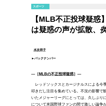
スポーツ
【MLB不正投球疑惑
は疑惑の声が拡散、
水次祥子
バックナンバー
―［
MLBの不正投球疑惑
］―
レッドソックスとカージナルスによる今季
叩きだし注目を集めている。不況の影響で
いたメジャーリーグにとっては、久しぶり
について米国野球ファンの間で激しい論争