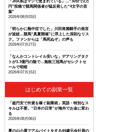
「JRA系はマジで恵まれている」…“30分で2万
円”投稿で競馬関係者が猛反発した“4文字の言
葉”
2026年08月03日
「明らかに熱中症でした」川田将雅騎手の発言
が波紋…競馬“真夏開催”に浮上した深刻なリス
ク。ファンからは「馬死ぬぞ」の声も
2026年07月27日
「なんかコントレイル安いな」デアリングタク
トが3.3億円の陰で…無敗三冠馬がセレクトセ
ールで明暗
2026年07月15日
はじめての副業一覧
「超円安で外貨を稼ぐ副業術」英語・特別なス
キルは不要。“日本の日常”が海外でお金に変わ
る
2026年08月06日
夏の山小屋でアルバイトをする44歳元会社員の