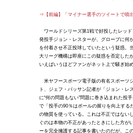
⇒【前編】「マイナー選手のツイートで噴出」はこちら ht
ワールドシリーズ第1戦で好投したレッド
発投手ジョン・レスターが、グローブに何
を付着させ不正投球していたという疑惑。
大リーグ機構は即座にこの疑惑を否定した
いえばいうほどファンがネット上で騒ぎ始
米ヤフースポーツ電子版の有名スポーツ
ト、ジェフ・パッサン記者が「ジョン・レ
に“何の問題もない”問題に巻き込まれた投
で「投手の90％はボールの握りを向上する
の物質を使っている。これは不正ではない
ぐのは本物の不正があったときにした方が
ーを完全擁護する記事を書いたのだが、こ