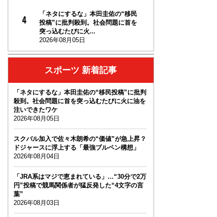
「ネタにするな」本田圭佑の“移民
投稿”に批判殺到。社会問題に首を
突っ込むたびに火...
2026年08月05日
スポーツ 新着記事
「ネタにするな」本田圭佑の“移民投稿”に批判
殺到。社会問題に首を突っ込むたびに火に油を
注いできたワケ
2026年08月05日
スクバル加入で佐々木朗希の“価値”が急上昇？
ドジャースに浮上する「最強ブルペン構想」
2026年08月04日
「JRA系はマジで恵まれている」…“30分で2万
円”投稿で競馬関係者が猛反発した“4文字の言
葉”
2026年08月03日