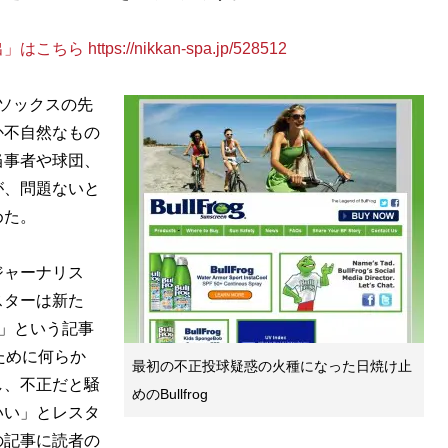
tps://nikkan-spa.jp/528512
ソックスの先
か不自然なもの
当事者や球団、
が、問題ないと
めた。
ジャーナリス
スターは新た
手」という記事
ために何らか
最初の不正投球疑惑の火種になった日焼け止
し、不正だと騒
めのBullfrog
いい」とレスタ
の記事に読者の