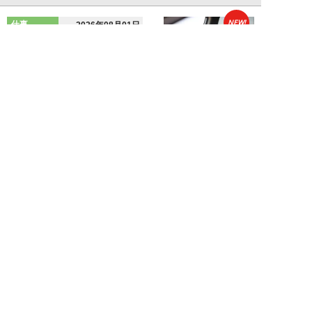
NEW!
仕事
2026年08月01日
「あの人がいるだけで精神的にな
ぜか削られる…」職場の“毒社
員”は追い出して...
週刊SPA！編集部
NEW!
仕事
2026年07月31日
「なぜ私が尻ぬぐいで疲弊しなき
ゃいけないのか…」職場を荒らす
5タイプの“毒...
週刊SPA！編集部
新着記事をもっと見る