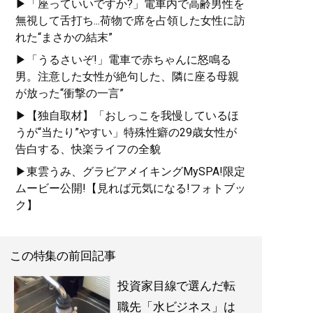
▶「座っていいですか?」電車内で高齢男性を
無視して舌打ち...荷物で席を占領した女性に訪
れた“まさかの結末”
▶「うるさいぞ!」電車で赤ちゃんに怒鳴る
男。注意した女性が絶句した、隣に座る母親
が放った“衝撃の一言”
▶【独自取材】「おしっこを我慢しているほ
うが“当たり”やすい」特殊性癖の29歳女性が
告白する、快楽ライフの全貌
▶東雲うみ、グラビアメイキングMySPA!限定
ムービー公開!【見れば元気になる!フォトブッ
ク】
この特集の前回記事
投資家目線で選んだ転
職先「水ビジネス」は