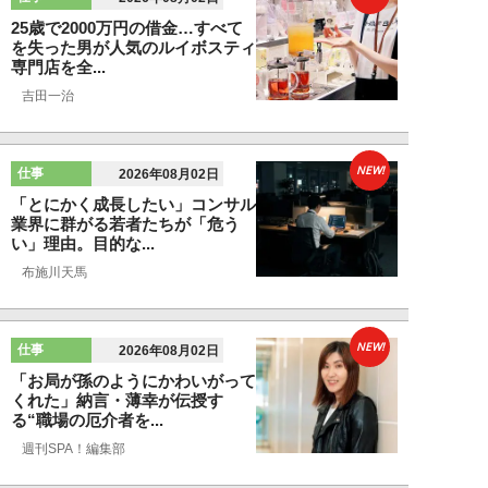
25歳で2000万円の借金…すべて
を失った男が人気のルイボスティ
専門店を全...
吉田一治
NEW!
仕事
2026年08月02日
「とにかく成長したい」コンサル
業界に群がる若者たちが「危う
い」理由。目的な...
布施川天馬
NEW!
仕事
2026年08月02日
「お局が孫のようにかわいがって
くれた」納言・薄幸が伝授す
る“職場の厄介者を...
週刊SPA！編集部