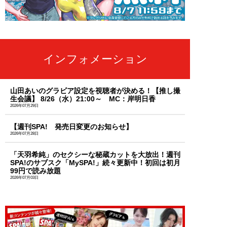
インフォメーション
山田あいのグラビア設定を視聴者が決める！【推し撮
生会議】 8/26（水）21:00～ MC：岸明日香
2026年07月29日
【週刊SPA! 発売日変更のお知らせ】
2026年07月28日
「天羽希純」のセクシーな秘蔵カットを大放出！週刊
SPA!のサブスク「MySPA!」続々更新中！初回は初月
99円で読み放題
2026年07月03日