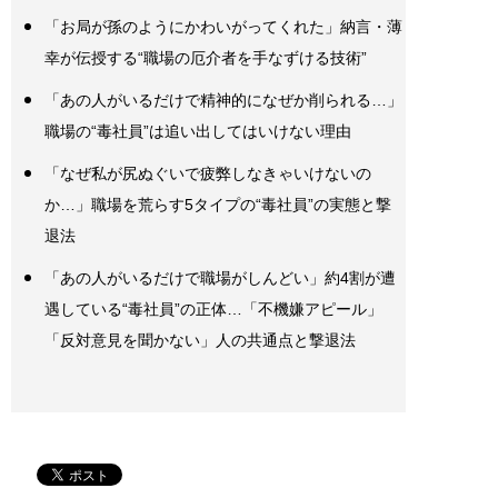
「お局が孫のようにかわいがってくれた」納言・薄
幸が伝授する“職場の厄介者を手なずける技術”
「あの人がいるだけで精神的になぜか削られる…」
職場の“毒社員”は追い出してはいけない理由
「なぜ私が尻ぬぐいで疲弊しなきゃいけないの
か…」職場を荒らす5タイプの“毒社員”の実態と撃
退法
「あの人がいるだけで職場がしんどい」約4割が遭
遇している“毒社員”の正体…「不機嫌アピール」
「反対意見を聞かない」人の共通点と撃退法