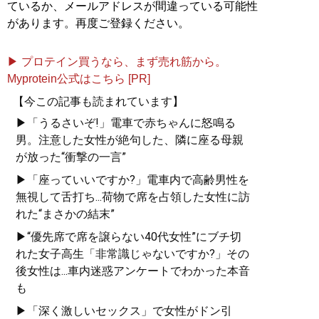
ているか、メールアドレスが間違っている可能性
があります。再度ご登録ください。
▶ プロテイン買うなら、まず売れ筋から。
Myprotein公式はこちら [PR]
【今この記事も読まれています】
▶「うるさいぞ!」電車で赤ちゃんに怒鳴る
男。注意した女性が絶句した、隣に座る母親
が放った“衝撃の一言”
▶「座っていいですか?」電車内で高齢男性を
無視して舌打ち...荷物で席を占領した女性に訪
れた“まさかの結末”
▶“優先席で席を譲らない40代女性”にブチ切
れた女子高生「非常識じゃないですか?」その
後女性は...車内迷惑アンケートでわかった本音
も
▶「深く激しいセックス」で女性がドン引