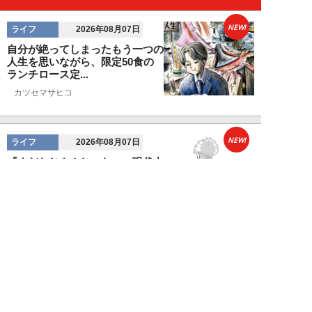
NEW!
ライフ
2026年08月07日
自分が絶ってしまったもう一つの
人生を思いながら、限定50食の
ランチロース定...
カツセマサヒコ
NEW!
ライフ
2026年08月07日
『まだおじさんじゃない』現代中
年 惑いまくり小説【第十章・第
三話 堅山賢一...
鳥トマト
NEW!
ライフ
2026年08月07日
ラーメンを「年間800杯」を食す
35歳男性を直撃。「9年で35キロ
増」も健...