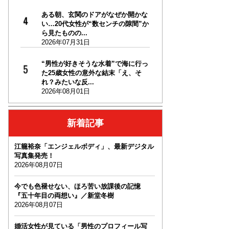
ある朝、玄関のドアがなぜか開かな
い…20代女性が“数センチの隙間”か
ら見たものの...
2026年07月31日
“男性が好きそうな水着”で海に行っ
た25歳女性の意外な結末「え、そ
れ？みたいな反...
2026年08月01日
新着記事
江籠裕奈「エンジェルボディ」、最新デジタル
写真集発売！
2026年08月07日
今でも色褪せない、ほろ苦い放課後の記憶
『五十年目の両想い』／新堂冬樹
2026年08月07日
婚活女性が見ている「男性のプロフィール写