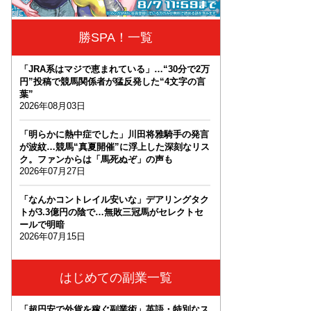
勝SPA！一覧
「JRA系はマジで恵まれている」…“30分で2万
円”投稿で競馬関係者が猛反発した“4文字の言
葉”
2026年08月03日
「明らかに熱中症でした」川田将雅騎手の発言
が波紋…競馬“真夏開催”に浮上した深刻なリス
ク。ファンからは「馬死ぬぞ」の声も
2026年07月27日
「なんかコントレイル安いな」デアリングタク
トが3.3億円の陰で…無敗三冠馬がセレクトセ
ールで明暗
2026年07月15日
はじめての副業一覧
「超円安で外貨を稼ぐ副業術」英語・特別なス