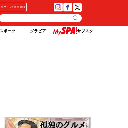
ログイン
会員登録
スポーツ
グラビア
サブスク