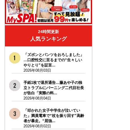
24時間更新
人気ランキング
「ズボンとパンツをおろしました」
…口腔性交に至るまでの“生々しい
やりとり”を証言...
2026年08月03日
手紙1枚で退所通告…藤あや子の独
立トラブルにバーニング二代目社長
が告白「実際の料...
2026年08月04日
「叩かれた女子中学生が泣いてい
た」満員電車で“杖を振り回す”高齢
者が暴走。“屈強...
2026年08月02日