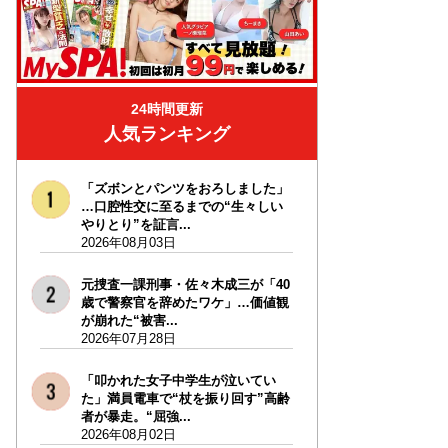
24時間更新
人気ランキング
「ズボンとパンツをおろしました」
…口腔性交に至るまでの“生々しい
やりとり”を証言...
2026年08月03日
元捜査一課刑事・佐々木成三が「40
歳で警察官を辞めたワケ」…価値観
が崩れた“被害...
2026年07月28日
「叩かれた女子中学生が泣いてい
た」満員電車で“杖を振り回す”高齢
者が暴走。“屈強...
2026年08月02日