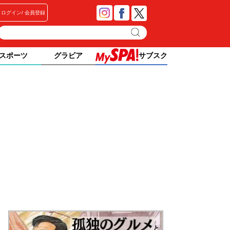
ログイン
会員登録
スポーツ
グラビア
サブスク