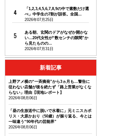
「1,2,3,4,5,6,7,8,9の中で素数だけ選
べ」中学生の7割が誤答。全国...
2026年07月25日
ある朝、玄関のドアがなぜか開かな
い…20代女性が“数センチの隙間”か
ら見たものの...
2026年07月31日
新着記事
上野アメ横の“一斉摘発”から3ヵ月も…警告に
従わない店舗が後を絶たず「路上営業がなくな
らない」理由【現地レポート】
2026年08月06日
「昼の生放送中に脱いで水着に」元ミニスカポ
リス・大原かおり（50歳）が振り返る、今とは
一味違う“90年代の芸能界”
2026年08月06日