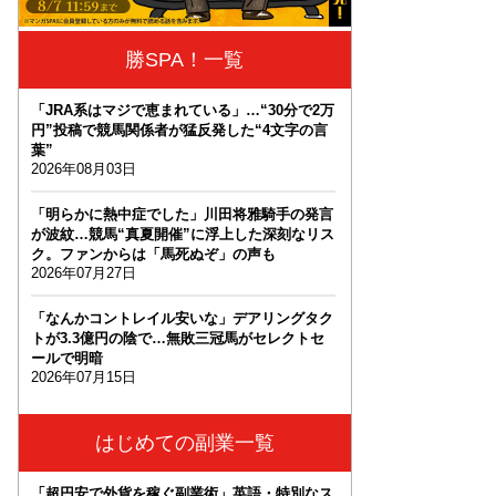
勝SPA！一覧
「JRA系はマジで恵まれている」…“30分で2万
円”投稿で競馬関係者が猛反発した“4文字の言
葉”
2026年08月03日
「明らかに熱中症でした」川田将雅騎手の発言
が波紋…競馬“真夏開催”に浮上した深刻なリス
ク。ファンからは「馬死ぬぞ」の声も
2026年07月27日
「なんかコントレイル安いな」デアリングタク
トが3.3億円の陰で…無敗三冠馬がセレクトセ
ールで明暗
2026年07月15日
はじめての副業一覧
「超円安で外貨を稼ぐ副業術」英語・特別なス