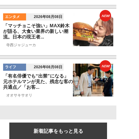
NEW!
エンタメ
2026年08月08日
「マッチョこそ強い」MAX鈴木
が語る、大食い業界の新しい潮
流。日本の現王者...
寺西ジャジューカ
NEW!
ライフ
2026年08月08日
「有名俳優でも“出禁”になる」
元ホテルマンが見た、残念な客の
共通点／「お客...
オオサキサオリ
新着記事をもっと見る