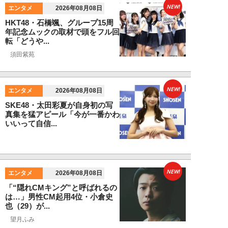
NEW!
エンタメ
2026年08月08日
HKT48・石橋颯、グループ15周
年記念ムックの取材で頭をフル回
転「どうや...
須田紫苑
NEW!
エンタメ
2026年08月08日
SKE48・太田彩夏が自身初の写
真集を猛アピール「今が一番かわ
いいって自信...
NEW!
エンタメ
2026年08月08日
「“隠れCMキング”と呼ばれるの
は…」男性CM起用4位・小倉史
也（29）が...
望月ふみ