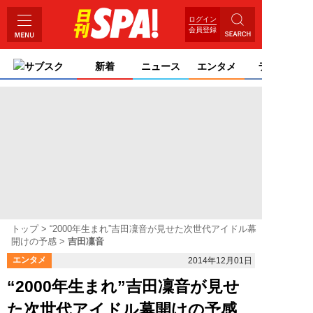
ログイン
会員登録
サブスク
新着
ニュース
エンタメ
ライフ
トップ
“2000年生まれ”吉田凜音が見せた次世代アイドル幕
開けの予感
吉田凜音
エンタメ
2014年12月01日
“2000年生まれ”吉田凜音が見せ
た次世代アイドル幕開けの予感