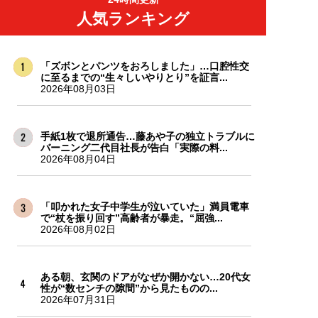
人気ランキング
「ズボンとパンツをおろしました」…口腔性交
に至るまでの“生々しいやりとり”を証言...
2026年08月03日
手紙1枚で退所通告…藤あや子の独立トラブルに
バーニング二代目社長が告白「実際の料...
2026年08月04日
「叩かれた女子中学生が泣いていた」満員電車
で“杖を振り回す”高齢者が暴走。“屈強...
2026年08月02日
ある朝、玄関のドアがなぜか開かない…20代女
性が“数センチの隙間”から見たものの...
2026年07月31日