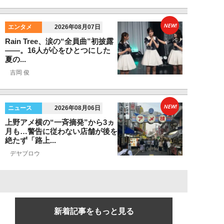
NEW!
エンタメ
2026年08月07日
Rain Tree、涙の“全員曲”初披露
――。16人が心をひとつにした
夏の...
吉岡 俊
NEW!
ニュース
2026年08月06日
上野アメ横の“一斉摘発”から3ヵ
月も…警告に従わない店舗が後を
絶たず「路上...
デヤブロウ
新着記事をもっと見る