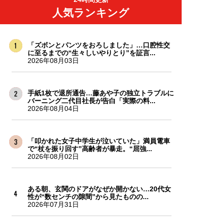
人気ランキング
「ズボンとパンツをおろしました」…口腔性交
に至るまでの“生々しいやりとり”を証言...
2026年08月03日
手紙1枚で退所通告…藤あや子の独立トラブルに
バーニング二代目社長が告白「実際の料...
2026年08月04日
「叩かれた女子中学生が泣いていた」満員電車
で“杖を振り回す”高齢者が暴走。“屈強...
2026年08月02日
ある朝、玄関のドアがなぜか開かない…20代女
性が“数センチの隙間”から見たものの...
2026年07月31日