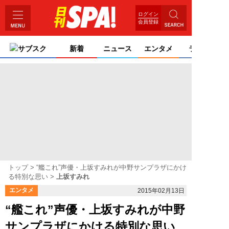
ログイン
会員登録
サブスク
新着
ニュース
エンタメ
ライフ
トップ
“艦これ”声優・上坂すみれが中野サンプラザにかけ
る特別な思い
上坂すみれ
エンタメ
2015年02月13日
“艦これ”声優・上坂すみれが中野
サンプラザにかける特別な思い