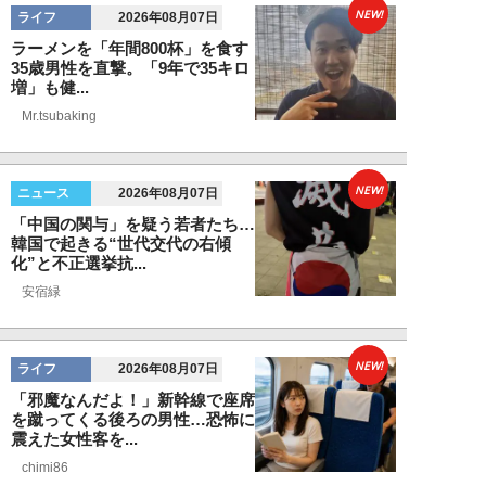
NEW!
ライフ
2026年08月07日
ラーメンを「年間800杯」を食す
35歳男性を直撃。「9年で35キロ
増」も健...
Mr.tsubaking
NEW!
ニュース
2026年08月07日
「中国の関与」を疑う若者たち…
韓国で起きる“世代交代の右傾
化”と不正選挙抗...
安宿緑
NEW!
ライフ
2026年08月07日
「邪魔なんだよ！」新幹線で座席
を蹴ってくる後ろの男性…恐怖に
震えた女性客を...
chimi86