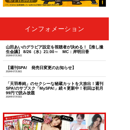
インフォメーション
山田あいのグラビア設定を視聴者が決める！【推し撮
生会議】 8/26（水）21:00～ MC：岸明日香
2026年07月29日
【週刊SPA! 発売日変更のお知らせ】
2026年07月28日
「天羽希純」のセクシーな秘蔵カットを大放出！週刊
SPA!のサブスク「MySPA!」続々更新中！初回は初月
99円で読み放題
2026年07月03日