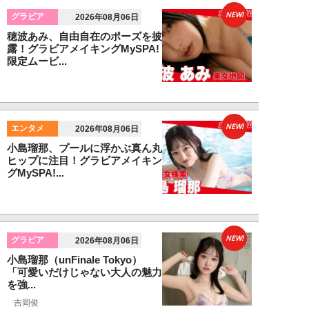
NEW!
グラビア
2026年08月06日
穂波あみ、自由自在のポーズを披
露！グラビアメイキングMySPA!
限定ムービ...
NEW!
エンタメ
2026年08月06日
小島瑠那、プールに浮かぶ真ん丸
ヒップに注目！グラビアメイキン
グMySPA!...
NEW!
グラビア
2026年08月06日
小島瑠那（unFinale Tokyo）
「可愛いだけじゃない大人の魅力
を強...
吉岡俊