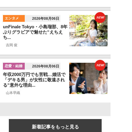
NEW!
エンタメ
2026年08月06日
unFinale Tokyo・小島瑠那、8年
ぶりグラビアで魅せた“えちえ
ち...
吉岡 俊
NEW!
恋愛・結婚
2026年08月06日
年収2000万円でも苦戦…婚活で
「デキる男」が女性に敬遠され
る“意外な理由...
山本早織
新着記事をもっと見る