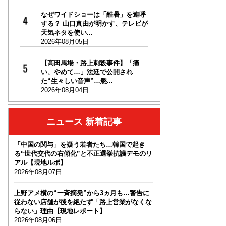
なぜワイドショーは「酷暑」を連呼
する？ 山口真由が明かす、テレビが
天気ネタを使い...
2026年08月05日
【高田馬場・路上刺殺事件】「痛
い、やめて…」法廷で公開され
た“生々しい音声”…懲...
2026年08月04日
ニュース 新着記事
「中国の関与」を疑う若者たち…韓国で起き
る“世代交代の右傾化”と不正選挙抗議デモのリ
アル【現地ルポ】
2026年08月07日
上野アメ横の“一斉摘発”から3ヵ月も…警告に
従わない店舗が後を絶たず「路上営業がなくな
らない」理由【現地レポート】
2026年08月06日