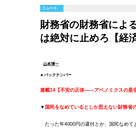
ニュース
財務省の財務省によ
は絶対に止めろ【経
山本博一
バックナンバー
連載14【不安の正体――アベノミクスの是
▼
国民をなめているとしか思えない財務省
たった年4000円の還付とか、国民なめて