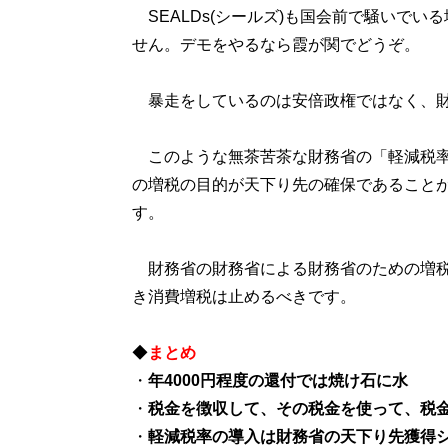
SEALDs(シールズ)も国会前で騒いで
せん。デモをやるなら霞が関でどうぞ。
暴走をしているのは安倍政権ではなく、
このような無茶苦茶な財務省の「軽減税率
の増税の目的が天下り先の確保であること
す。
財務省の財務省による財務省のための増税
き消費増税は止めるべきです。
◆
まとめ
・
年4000円程度の還付では焼け石に水
・
税金を徴収して、その税金を使って、税
・
軽減税率の導入は財務省の天下り先獲得