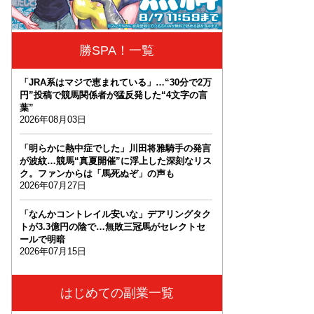
勝SPA！一覧
「JRA系はマジで恵まれている」…“30分で2万
円”投稿で競馬関係者が猛反発した“4文字の言
葉”
2026年08月03日
「明らかに熱中症でした」川田将雅騎手の発言
が波紋…競馬“真夏開催”に浮上した深刻なリス
ク。ファンからは「馬死ぬぞ」の声も
2026年07月27日
「なんかコントレイル安いな」デアリングタク
トが3.3億円の陰で…無敗三冠馬がセレクトセ
ールで明暗
2026年07月15日
はじめての副業一覧