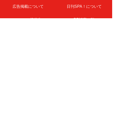
広告掲載について
日刊SPA！について
ニュース提供先
PR記事一覧
ライター・執筆者募集
プライバシーポリシー
Cookie使用について
著作権について
運営会社
記事使用について
お問い合わせ
よくある質問
扶桑社Webメディア
女子SPA！
天然生活
ESSE ONLINE