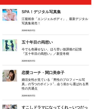
SPA！デジタル写真集
江籠裕奈「エンジェルボディ」、最新デジタル
写真集発売！
2026年08月07日
五十年目の両想い
今でも色褪せない、ほろ苦い放課後の記憶
『五十年目の両想い』／新堂冬樹
2026年08月07日
恋愛コーチ・関口美奈子
婚活女性が見ている「男性のプロフィール写
真」の“5つのポイント”…会う前から選ばれる男
性の共通点
2026年08月07日
すこしドラマになってくれ～いつだっ