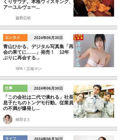
くりサウナ。本格ウィスキング、
アーユルヴェー...
森野広明
エンタメ
2024年06月30日
青山ひかる、デジタル写真集「再
会の果てに……」発売！ 12年
ぶりに再会する...
SPA！広報マン
仕事
2024年06月30日
「この会社は二代で潰れる」社長
息子たちのトンデモ行動。従業員
の不満が爆発し...
綾部まと
ライフ
2024年06月30日