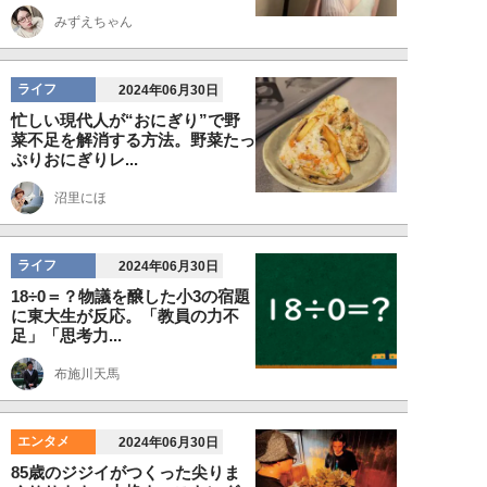
みずえちゃん
ライフ
2024年06月30日
忙しい現代人が“おにぎり”で野
菜不足を解消する方法。野菜たっ
ぷりおにぎりレ...
沼里にほ
ライフ
2024年06月30日
18÷0＝？物議を醸した小3の宿題
に東大生が反応。「教員の力不
足」「思考力...
布施川天馬
エンタメ
2024年06月30日
85歳のジジイがつくった尖りま