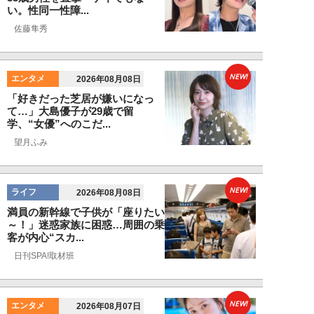
い。性同一性障...
佐藤隼秀
NEW!
エンタメ
2026年08月08日
「好きだった芝居が嫌いになっ
て…」大島優子が29歳で留
学、“女優”へのこだ...
望月ふみ
NEW!
ライフ
2026年08月08日
満員の新幹線で子供が「座りたい
～！」迷惑家族に困惑…周囲の乗
客が内心“スカ...
日刊SPA!取材班
NEW!
エンタメ
2026年08月07日