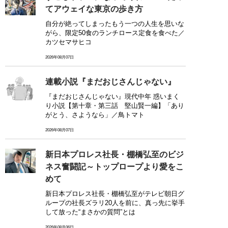
てアウェイな東京の歩き方
自分が絶ってしまったもう一つの人生を思いな
がら、限定50食のランチロース定食を食べた／
カツセマサヒコ
2026年08月07日
連載小説『まだおじさんじゃない』
『まだおじさんじゃない』現代中年 惑いまく
り小説【第十章・第三話 堅山賢一編】「あり
がとう、さようなら」／鳥トマト
2026年08月07日
新日本プロレス社長・棚橋弘至のビジ
ネス奮闘記～トップロープより愛をこ
めて
新日本プロレス社長・棚橋弘至がテレビ朝日グ
ループの社長ズラリ20人を前に、真っ先に挙手
して放った“まさかの質問”とは
2026年08月06日