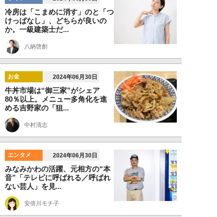
冷房は「こまめに消す」のと「つ
けっぱなし」、どちらが良いの
か。一級建築士だ...
八納啓創
お金
2024年06月30日
牛丼市場は“御三家”がシェア
80％以上。メニュー多角化を進
める吉野家の「狙...
中村清志
エンタメ
2024年06月30日
みなみかわの活躍、元相方の“本
音”「テレビに呼ばれる／呼ばれ
ない芸人」を見...
安倍川モチ子