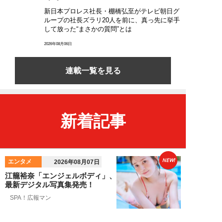
新日本プロレス社長・棚橋弘至がテレビ朝日グ
ループの社長ズラリ20人を前に、真っ先に挙手
して放った“まさかの質問”とは
2026年08月06日
連載一覧を見る
新着記事
NEW!
エンタメ
2026年08月07日
江籠裕奈「エンジェルボディ」、
最新デジタル写真集発売！
SPA！広報マン