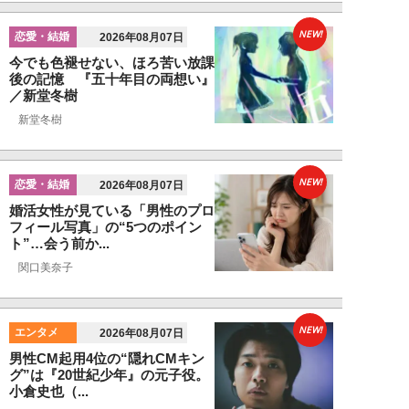
NEW!
恋愛・結婚
2026年08月07日
今でも色褪せない、ほろ苦い放課
後の記憶 『五十年目の両想い』
／新堂冬樹
新堂冬樹
NEW!
恋愛・結婚
2026年08月07日
婚活女性が見ている「男性のプロ
フィール写真」の“5つのポイン
ト”…会う前か...
関口美奈子
NEW!
エンタメ
2026年08月07日
男性CM起用4位の“隠れCMキン
グ”は『20世紀少年』の元子役。
小倉史也（...