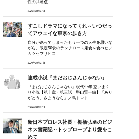
性の共通点
2026年08月07日
すこしドラマになってくれ～いつだっ
てアウェイな東京の歩き方
自分が絶ってしまったもう一つの人生を思いな
がら、限定50食のランチロース定食を食べた／
カツセマサヒコ
2026年08月07日
連載小説『まだおじさんじゃない』
『まだおじさんじゃない』現代中年 惑いまく
り小説【第十章・第三話 堅山賢一編】「あり
がとう、さようなら」／鳥トマト
2026年08月07日
新日本プロレス社長・棚橋弘至のビジ
ネス奮闘記～トップロープより愛をこ
めて