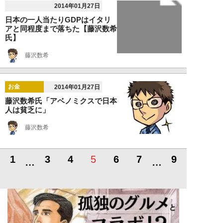
2014年01月27日
日本の一人当たりGDPはイタリ
アと同程度まで落ちた【藤沢数希
氏】
藤沢数希
お金
2014年01月27日
藤沢数希氏「アベノミクスで日本
人は貧乏に」
藤沢数希
1
3
4
5
6
7
9
…
…