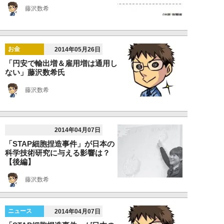
藤沢数希
お金
2014年05月26日
「円安で輸出増＆雇用増は通用し
ない」藤沢数希氏
藤沢数希
2014年04月07日
「STAP細胞捏造事件」が日本の
科学技術研究に与える影響は？
【後編】
藤沢数希
ニュース
2014年04月07日