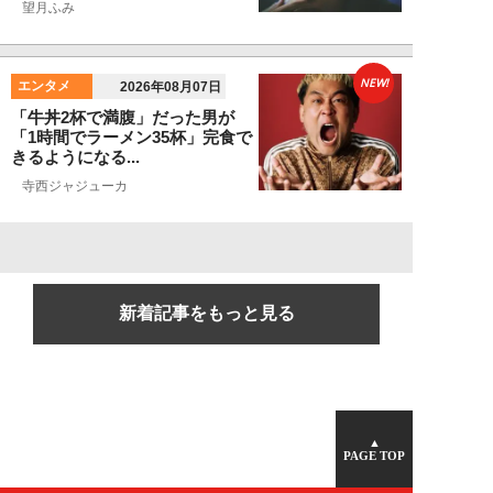
望月ふみ
NEW!
エンタメ
2026年08月07日
「牛丼2杯で満腹」だった男が
「1時間でラーメン35杯」完食で
きるようになる...
寺西ジャジューカ
新着記事をもっと見る
▲
PAGE TOP