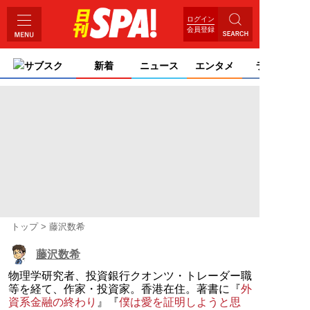
ログイン
会員登録
サブスク
新着
ニュース
エンタメ
ライフ
トップ
藤沢数希
藤沢数希
物理学研究者、投資銀行クオンツ・トレーダー職
等を経て、作家・投資家。香港在住。著書に『
外
資系金融の終わり
』『
僕は愛を証明しようと思