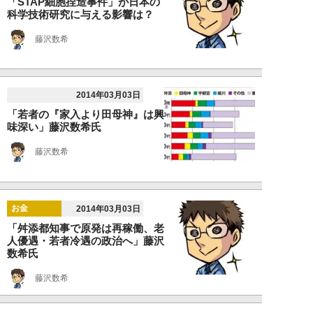
「STAP細胞捏造事件」が日本の
科学技術研究に与える影響は？
藤沢数希
2014年03月03日
「若者の『家入より田母神』は興
味深い」藤沢数希氏
藤沢数希
お金
2014年03月03日
「舛添都知事で原発は再稼働、老
人優遇・若者冷遇の政治へ」藤沢
数希氏
藤沢数希