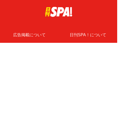
広告掲載について
日刊SPA！について
ニュース提供先
PR記事一覧
ライター・執筆者募集
プライバシーポリシー
Cookie使用について
著作権について
運営会社
記事使用について
お問い合わせ
よくある質問
扶桑社Webメディア