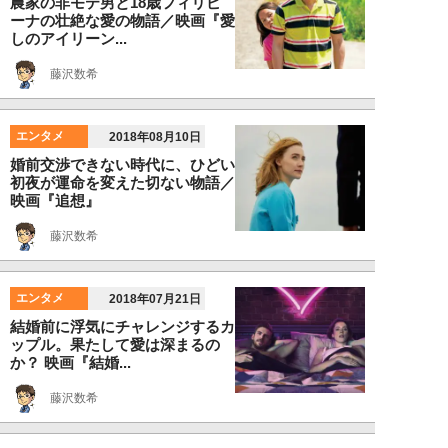
農家の非モテ男と18歳フィリピ
ーナの壮絶な愛の物語／映画『愛
しのアイリーン...
藤沢数希
エンタメ
2018年08月10日
婚前交渉できない時代に、ひどい
初夜が運命を変えた切ない物語／
映画『追想』
藤沢数希
エンタメ
2018年07月21日
結婚前に浮気にチャレンジするカ
ップル。果たして愛は深まるの
か？ 映画『結婚...
藤沢数希