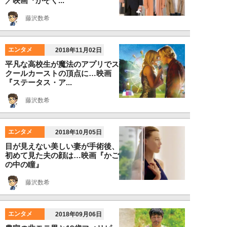
／映画『かぞく...
藤沢数希
エンタメ
2018年11月02日
平凡な高校生が魔法のアプリでス
クールカーストの頂点に…映画
『ステータス・ア...
藤沢数希
エンタメ
2018年10月05日
目が見えない美しい妻が手術後、
初めて見た夫の顔は…映画『かご
の中の瞳』
藤沢数希
エンタメ
2018年09月06日