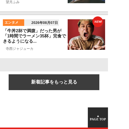
望月ふみ
NEW!
エンタメ
2026年08月07日
「牛丼2杯で満腹」だった男が
「1時間でラーメン35杯」完食で
きるようになる...
寺西ジャジューカ
新着記事をもっと見る
▲
PAGE TOP