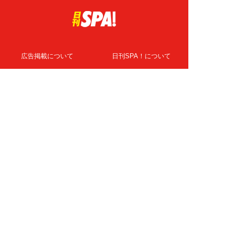
広告掲載について
日刊SPA！について
ニュース提供先
PR記事一覧
ライター・執筆者募集
プライバシーポリシー
Cookie使用について
著作権について
運営会社
記事使用について
お問い合わせ
よくある質問
扶桑社Webメディア