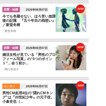
NEW!
恋愛・結婚
2026年08月07日
今でも色褪せない、ほろ苦い放課
後の記憶 『五十年目の両想い』
／新堂冬樹
新堂冬樹
NEW!
恋愛・結婚
2026年08月07日
婚活女性が見ている「男性のプロ
フィール写真」の“5つのポイン
ト”…会う前か...
関口美奈子
NEW!
エンタメ
2026年08月07日
男性CM起用4位の“隠れCMキン
グ”は『20世紀少年』の元子役。
小倉史也（...