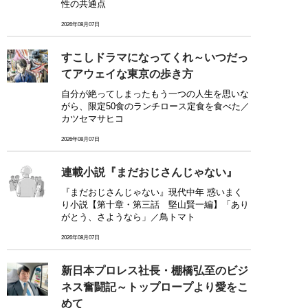
性の共通点
2026年08月07日
すこしドラマになってくれ～いつだっ
てアウェイな東京の歩き方
自分が絶ってしまったもう一つの人生を思いな
がら、限定50食のランチロース定食を食べた／
カツセマサヒコ
2026年08月07日
連載小説『まだおじさんじゃない』
『まだおじさんじゃない』現代中年 惑いまく
り小説【第十章・第三話 堅山賢一編】「あり
がとう、さようなら」／鳥トマト
2026年08月07日
新日本プロレス社長・棚橋弘至のビジ
ネス奮闘記～トップロープより愛をこ
めて