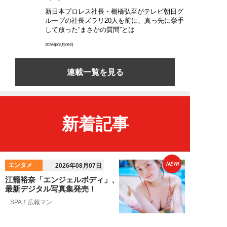
新日本プロレス社長・棚橋弘至がテレビ朝日グ
ループの社長ズラリ20人を前に、真っ先に挙手
して放った“まさかの質問”とは
2026年08月06日
連載一覧を見る
新着記事
NEW!
エンタメ
2026年08月07日
江籠裕奈「エンジェルボディ」、
最新デジタル写真集発売！
SPA！広報マン