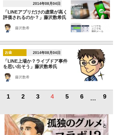
2014年08月04日
「LINEアプリだけの虚業が高く
評価されるのか？」藤沢数希氏
藤沢数希
お金
2014年08月04日
「LINE上場か？ライブドア事件
を思い出そう」藤沢数希氏
藤沢数希
1
2
3
4
5
6
9
…