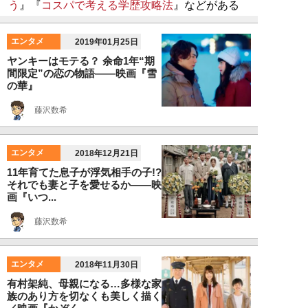
う
』『
コスパで考える学歴攻略法
』などがある
エンタメ
2019年01月25日
ヤンキーはモテる？ 余命1年“期
間限定”の恋の物語――映画『雪
の華』
藤沢数希
エンタメ
2018年12月21日
11年育てた息子が浮気相手の子!?
それでも妻と子を愛せるか――映
画『いつ...
藤沢数希
エンタメ
2018年11月30日
有村架純、母親になる…多様な家
族のあり方を切なくも美しく描く