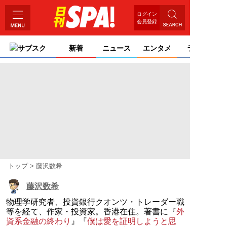
ログイン
会員登録
サブスク
新着
ニュース
エンタメ
ライフ
トップ
藤沢数希
藤沢数希
物理学研究者、投資銀行クオンツ・トレーダー職
等を経て、作家・投資家。香港在住。著書に『
外
資系金融の終わり
』『
僕は愛を証明しようと思