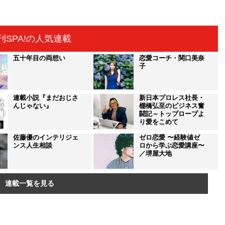
刊SPA!の人気連載
五十年目の両想い
恋愛コーチ・関口美奈
子
連載小説『まだおじさ
新日本プロレス社長・
んじゃない』
棚橋弘至のビジネス奮
闘記～トップロープよ
り愛をこめて
佐藤優のインテリジェ
ゼロ恋愛 〜経験値ゼ
ンス人生相談
ロから学ぶ恋愛講座〜
／堺屋大地
連載一覧を見る