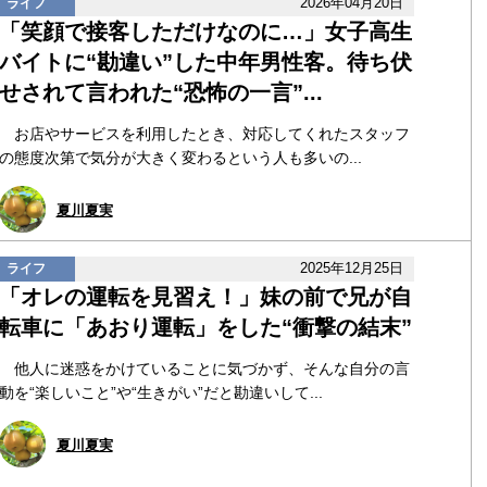
2026年04月20日
ライフ
「笑顔で接客しただけなのに…」女子高生
バイトに“勘違い”した中年男性客。待ち伏
せされて言われた“恐怖の一言”...
お店やサービスを利用したとき、対応してくれたスタッフ
の態度次第で気分が大きく変わるという人も多いの...
夏川夏実
2025年12月25日
ライフ
「オレの運転を見習え！」妹の前で兄が自
転車に「あおり運転」をした“衝撃の結末”
他人に迷惑をかけていることに気づかず、そんな自分の言
動を“楽しいこと”や“生きがい”だと勘違いして...
夏川夏実