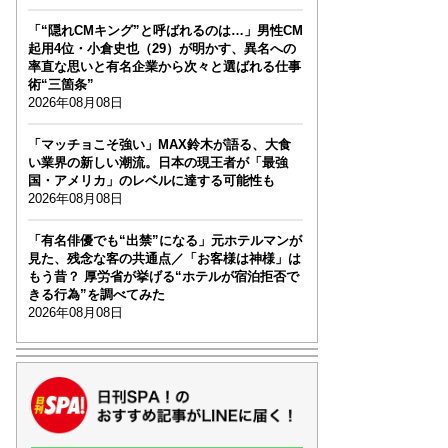
「“隠れCMキング”と呼ばれるのは…」男性CM
起用4位・小倉史也（29）が明かす、異名への
率直な思いと有名企業から次々と選ばれる仕事
術“三箇条”
2026年08月08日
「マッチョこそ強い」MAX鈴木が語る、大食
い業界の新しい潮流。日本の現王者が「最強
国・アメリカ」のレベルに達する可能性も
2026年08月08日
「有名俳優でも“出禁”になる」元ホテルマンが
見た、残念な客の共通点／「お客様は神様」は
もう昔？ 厚労省が挙げる“ホテルが宿泊拒否で
きる行為”を調べてみた
2026年08月08日