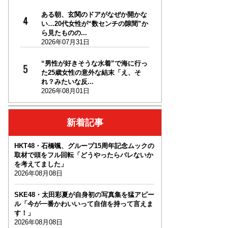
ある朝、玄関のドアがなぜか開かな
い…20代女性が“数センチの隙間”か
ら見たものの...
2026年07月31日
“男性が好きそうな水着”で海に行っ
た25歳女性の意外な結末「え、そ
れ？みたいな反...
2026年08月01日
新着記事
HKT48・石橋颯、グループ15周年記念ムックの
取材で頭をフル回転「どうやったらバレないか
を考えてました」
2026年08月08日
SKE48・太田彩夏が自身初の写真集を猛アピー
ル「今が一番かわいいって自信を持って言えま
す！」
2026年08月08日