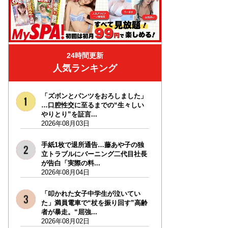
24時間更新
人気ランキング
「ズボンとパンツをおろしました」
…口腔性交に至るまでの“生々しい
やりとり”を証言...
2026年08月03日
手紙1枚で退所通告…藤あや子の独
立トラブルにバーニング二代目社長
が告白「実際の料...
2026年08月04日
「叩かれた女子中学生が泣いてい
た」満員電車で“杖を振り回す”高齢
者が暴走。“屈強...
2026年08月02日