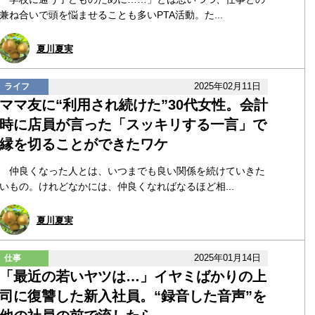
兼ね合いで頭を悩ませることも多いPTA活動。た...
夏川夏実
2025年02月11日
ライフ
ママ友に“利用され続けた”30代女性。会計
時に店員が言った「スッキリする一言」で
縁を切ることができたワケ
仲良くなった人とは、いつまでも良い関係を続けていきた
いもの。けれどなかには、仲良くなればなるほど相...
夏川夏実
2025年01月14日
仕事
「最近の若いヤツは…」イヤミばかりの上
司に復讐した新入社員。“録音した音声”を