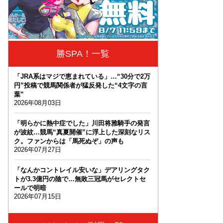
勝SPA！一覧
「JRA系はマジで恵まれている」…“30分で2万
円”投稿で競馬関係者が猛反発した“4文字の言
葉”
2026年08月03日
「明らかに熱中症でした」川田将雅騎手の発言
が波紋…競馬“真夏開催”に浮上した深刻なリス
ク。ファンからは「馬死ぬぞ」の声も
2026年07月27日
「なんかコントレイル安いな」デアリングタク
トが3.3億円の陰で…無敗三冠馬がセレクトセ
ールで明暗
2026年07月15日