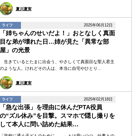
夏川夏実
2025年06月12日
ライフ
「姉ちゃんのせいだよ！」おとなしく真面
目な弟が壊れた日…姉が見た「異常な部
屋」の光景
生きているとたまに出会う、やさしくて真面目な聖人君主
のような人。けれどその人は、本当に自宅やひとり...
夏川夏実
2025年02月18日
ライフ
「急な出張」を理由に休んだPTA役員
の“ズル休み”を目撃。スマホで隠し撮りを
して本人に問い詰めた結果…
「学校に通う子どものために……」とは思いつつ、仕事との