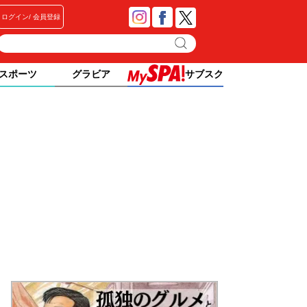
ログイン
会員登録
スポーツ
グラビア
サブスク