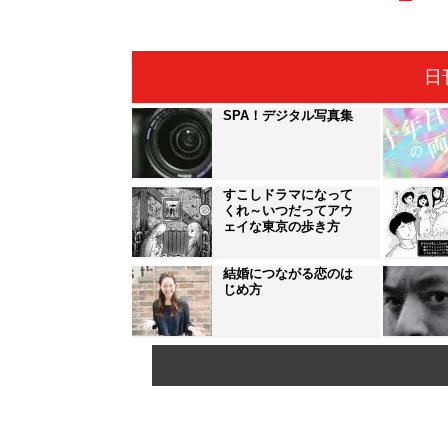
日
SPA！デジタル写真集
すこしドラマになって
くれ～いつだってアウ
ェイな東京の歩き方
結婚につながる恋のは
じめ方