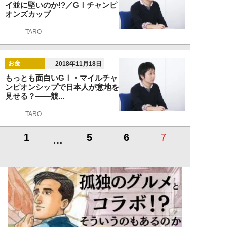
イ並に堅いのか!?／GⅠチャンピ
オンズカップ
TARO
お金
2018年11月18日
もっとも面白いGⅠ・マイルチャ
ンピオンシップで日本人が意地を
見せる？――競...
TARO
1
5
6
7
…