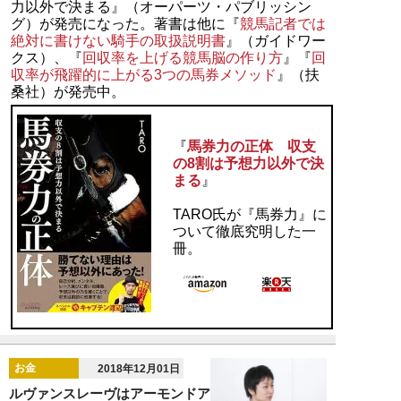
力以外で決まる』（オーパーツ・パブリッシン
グ）が発売になった。著書は他に『
競馬記者では
絶対に書けない騎手の取扱説明書
』（ガイドワー
クス）、『
回収率を上げる競馬脳の作り方
』『
回
収率が飛躍的に上がる3つの馬券メソッド
』（扶
桑社）が発売中。
『
馬券力の正体 収支
の8割は予想力以外で決
まる
』
TARO氏が『馬券力』に
ついて徹底究明した一
冊。
お金
2018年12月01日
ルヴァンスレーヴはアーモンドア