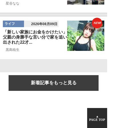
星谷なな
NEW!
ライフ
2026年08月09日
「新しい家族にお金をかけたい」
父親の身勝手な言い分で家を追い
出された22才...
黒島暁生
新着記事をもっと見る
▲
PAGE TOP