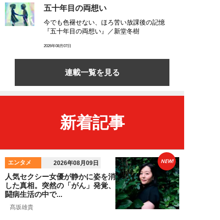
五十年目の両想い
今でも色褪せない、ほろ苦い放課後の記憶
『五十年目の両想い』／新堂冬樹
2026年08月07日
連載一覧を見る
新着記事
NEW!
エンタメ
2026年08月09日
人気セクシー女優が静かに姿を消
した真相。突然の「がん」発覚、
闘病生活の中で...
髙坂雄貴