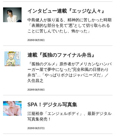
インタビュー連載『エッジな人々』
中島健人が振り返る、精神的に苦しかった時期
「表層的な部分を見て“悪”として切り取られる
ことに苦しんでいたし、怖かった」
2026年08月09日
連載『孤独のファイナル弁当』
『孤独のグルメ』原作者がアメリカンなハンバ
ーガー屋で夢中になった“完全和風の日替わり
弁当”…「やっぱりボクはジャパニーズだ」／
久住昌之
2026年08月09日
SPA！デジタル写真集
江籠裕奈「エンジェルボディ」、最新デジタル
写真集発売！
2026年08月07日