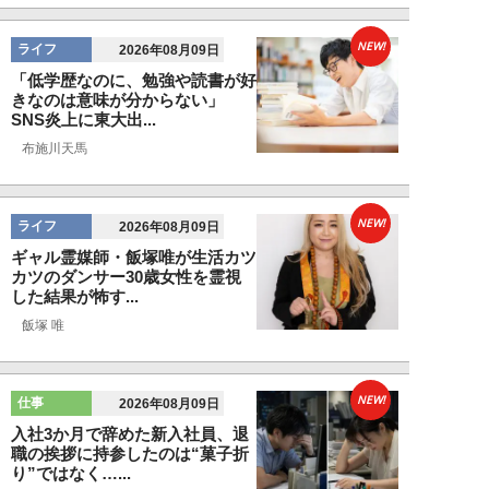
NEW!
ライフ
2026年08月09日
「低学歴なのに、勉強や読書が好
きなのは意味が分からない」
SNS炎上に東大出...
布施川天馬
NEW!
ライフ
2026年08月09日
ギャル霊媒師・飯塚唯が生活カツ
カツのダンサー30歳女性を霊視
した結果が怖す...
飯塚 唯
NEW!
仕事
2026年08月09日
入社3か月で辞めた新入社員、退
職の挨拶に持参したのは“菓子折
り”ではなく…...