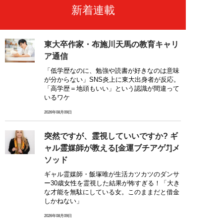
新着連載
東大卒作家・布施川天馬の教育キャリ
ア通信
「低学歴なのに、勉強や読書が好きなのは意味
が分からない」SNS炎上に東大出身者が反応。
「高学歴＝地頭もいい」という認識が間違って
いるワケ
2026年08月09日
突然ですが、霊視していいですか? ギ
ャル霊媒師が教える[金運ブチアゲ⤴]メ
ソッド
ギャル霊媒師・飯塚唯が生活カツカツのダンサ
ー30歳女性を霊視した結果が怖すぎる！「大き
な才能を無駄にしている女。このままだと借金
しかねない」
2026年08月09日