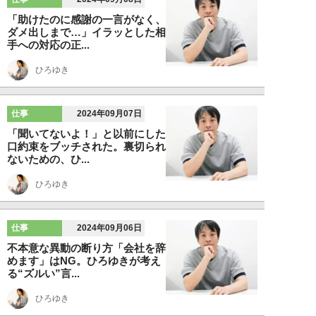
「助けたのに感謝の一言がなく、
ダメ出しまで…」イラッとした相
手への対応の正...
ひろゆき
仕事
2024年09月07日
「聞いてないよ！」と以前にした
口約束をブッチされた。裏切られ
ないための、ひ...
ひろゆき
仕事
2024年09月06日
不本意な異動の断り方「会社を辞
めます」はNG。ひろゆきが考え
る“ズルい”言...
ひろゆき