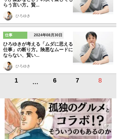
らう言い方。賢...
ひろゆき
仕事
2024年08月30日
ひろゆきが考える「ムダに思える
仕事」の断り方。険悪なムードに
ならない、賢い...
ひろゆき
1
6
7
8
…