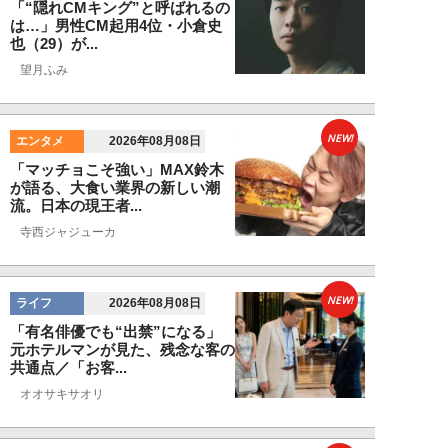
「“隠れCMキング”と呼ばれるの
は…」男性CM起用4位・小倉史
也（29）が...
望月ふみ
NEW!
エンタメ
2026年08月08日
「マッチョこそ強い」MAX鈴木
が語る、大食い業界の新しい潮
流。日本の現王者...
寺西ジャジューカ
NEW!
ライフ
2026年08月08日
「有名俳優でも“出禁”になる」
元ホテルマンが見た、残念な客の
共通点／「お客...
オオサキサオリ