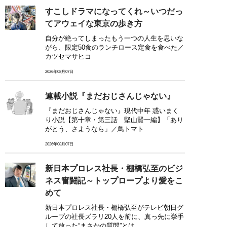
すこしドラマになってくれ～いつだっ
てアウェイな東京の歩き方
自分が絶ってしまったもう一つの人生を思いな
がら、限定50食のランチロース定食を食べた／
カツセマサヒコ
2026年08月07日
連載小説『まだおじさんじゃない』
『まだおじさんじゃない』現代中年 惑いまく
り小説【第十章・第三話 堅山賢一編】「あり
がとう、さようなら」／鳥トマト
2026年08月07日
新日本プロレス社長・棚橋弘至のビジ
ネス奮闘記～トップロープより愛をこ
めて
新日本プロレス社長・棚橋弘至がテレビ朝日グ
ループの社長ズラリ20人を前に、真っ先に挙手
して放った“まさかの質問”とは